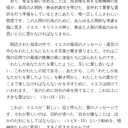
祈り、聖霊を願い求めることは、投票権を有する枢機卿の皆
様が、最高の人間的・教会的責任を帯びた、並外れて重要な選
択を行う準備をしているときにあたり、唯一正しくふさわしい
態度です。この人間の行為のために、あらゆる人間的な考慮を
脇に置き、イエス・キリストの神と、教会と人類の善益のみを
思いと心に置かなければなりません。
朗読された福音の中で、イエスの最高のメッセージ・遺言の
中心をわたしたちにもたらす言葉が響き渡りました。それは二
階の広間での最後の晩餐の夜に使徒たちに語られたものです。
「わたしがあなたがたを愛したように、互いに愛し合いなさ
い。これがわたしの掟である」。あたかも、この「わたしがあ
なたがたを愛したように」を解き明かし、わたしたちの愛がど
こまで達しなければならないかを示すために、イエスは続けて
いわれます。「友のために自分の命を捨てること、これ以上に
大きな愛はない」（ヨハ15・13）。
これが、イエスが「新しい」掟と呼んだ、愛のメッセージで
す。それが新しいのは、旧約が述べた「自分が嫌なことは、ほ
かのだれにもしてはならない」（トビ4・15）という勧めを、積
極的なものに変容し、大きく拡大するからです。