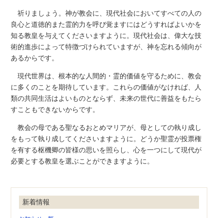
祈りましょう。神が教会に、現代社会においてすべての人の
良心と道徳的また霊的力を呼び覚ますにはどうすればよいかを
知る教皇を与えてくださいますように。現代社会は、偉大な技
術的進歩によって特徴づけられていますが、神を忘れる傾向が
あるからです。
現代世界は、根本的な人間的・霊的価値を守るために、教会
に多くのことを期待しています。これらの価値がなければ、人
類の共同生活はよいものとならず、未来の世代に善益をもたら
すこともできないからです。
教会の母である聖なるおとめマリアが、母としての執り成し
をもって執り成してくださいますように。どうか聖霊が投票権
を有する枢機卿の皆様の思いを照らし、心を一つにして現代が
必要とする教皇を選ぶことができますように。
新着情報