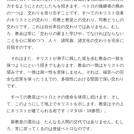
力するようにとわたしたちを招きます。ペトロの後継者の務め
の一つは、交わりを造り出すことです。すべてのキリスト信者
のキリストとの交わり。司教と教皇との交わり。司教どうしの
交わりです。これは自分本位の交わりではありません。むし
ろ、教会は常に「交わりの家また学びや」でなければならない
ことを心に留めつつ、人々、諸民族、諸文化の交わりを完全に
目指すのです。
それはまた、キリストが弟子に残した道を歩む教会の一致を
保つようにという招きでもあります。教会の一致はキリストの
望みです。一致は画一性を意味しません。それは、福音への完
全な忠実を保ったうえでの、多様性における堅固で深い交わり
です。
すべての教皇はペトロとその使命を体現し続けます。そし
て、このようにして地上でキリストを示します。教皇はその上
にキリストが建てられる岩です（マタ16・18参照）。
新教皇の選出は、たんなる人間の交代ではありません。むし
ろ、常に戻ってくるのは使徒ペトロなのです。