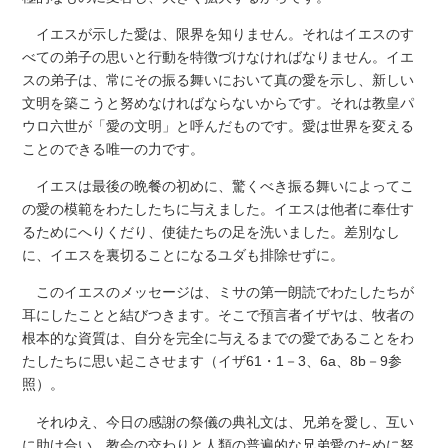
イエスが示した愛は、限界を知りません。それはイエスのす
べての弟子の思いと行動を特徴づけなければなりません。イエ
スの弟子は、常にその振る舞いにおいて真の愛を示し、新しい
文明を築こうと努めなければならないからです。それは教皇パ
ウロ六世が「愛の文明」と呼んだものです。愛は世界を変える
ことのできる唯一の力です。
イエスは最後の晩餐の初めに、驚くべき振る舞いによってこ
の愛の模範をわたしたちに与えました。イエスは他者に奉仕す
るためにへりくだり、使徒たちの足を洗いました。差別なし
に、イエスを裏切ることになるユダも排除せずに。
このイエスのメッセージは、ミサの第一朗読でわたしたちが
耳にしたことと結びつきます。そこで預言者イザヤは、牧者の
根本的な資質は、自分を完全に与えるまでの愛であることをわ
たしたちに思い起こさせます（イザ61・1－3、6a、8b－9参
照）。
それゆえ、今日の感謝の祭儀の典礼文は、兄弟を愛し、互い
に助け合い、教会の交わりと人類の普遍的な兄弟愛のために努