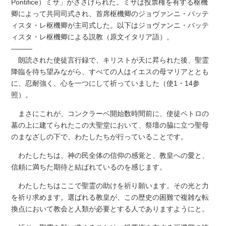
Pontifice）ミサ」がささげられた。ミサは投票権を有する枢機
卿によって共同司式され、首席枢機卿のジョヴァンニ・バッテ
ィスタ・レ枢機卿が主司式した。以下はジョヴァンニ・バッテ
ィスタ・レ枢機卿による説教（原文イタリア語）。
―――
朗読された使徒言行録で、キリストが天に昇られた後、聖霊
降臨を待ち望みながら、すべての人はイエスの母マリアととも
に、忍耐強く、心を一つにして祈っていました（使1・14参
照）。
まさにこれが、コンクラーベ開始数時間前に、使徒ペトロの
墓の上に建てられたこの大聖堂において、祭壇の脇に立つ聖母
のまなざしの下で、わたしたちが行っていることです。
わたしたちは、神の民全体の信仰の感覚と、教皇への愛と、
信頼に満ちた期待と結ばれているのを感じます。
わたしたちはここで聖霊の助けを祈り願います。その光と力
を祈り求めます。選ばれる教皇が、この歴史の困難で複雑な転
換点において教会と人類が必要とする人でありますようにと。