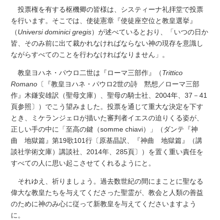
投票権を有する枢機卿の皆様は、システィーナ礼拝堂で投票
を行います。そこでは、使徒憲章『使徒座空位と教皇選挙』
（
Universi dominici gregis
）が述べているとおり、「いつの日か
皆、そのみ前に出て裁かれなければならない神の現存を意識し
ながらすべてのことを行わなければなりません」。
教皇ヨハネ・パウロ二世は『ローマ三部作』（
Trittico
Romano
〔『教皇ヨハネ・パウロ2世の詩 黙想／ローマ三部
作』木鎌安雄訳（聖母文庫）、聖母の騎士社、2004年、37－41
頁参照〕）でこう望みました。投票を通じて重大な決定を下す
とき、ミケランジェロが描いた審判者イエスの迫りくる姿が、
正しい手の中に「至高の鍵（somme chiavi）」（ダンテ『神
曲 地獄篇』第19歌101行〔原基晶訳、『神曲 地獄篇』（講
談社学術文庫）講談社、2014年、285頁〕）を置く重い責任を
すべての人に思い起こさせてくれるようにと。
それゆえ、祈りましょう。過去数世紀の間にまことに聖なる
偉大な教皇たちを与えてくださった聖霊が、教会と人類の善益
のために神のみ心に従って新教皇を与えてくださいますよう
に。