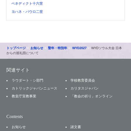
ベネディクト十六世
ヨハネ・パウロ二世
トップページ
お知らせ
聖年・特別年
WYD2027
WYDソウル大会 日本
からの巡礼団について
関連サイト
ラウダート・シ部門
学校教育委員会
カトリックジャパンニュース
カリタスジャパン
教皇庁宣教事業
「教会の祈り」オンライン
Contents
お知らせ
諸文書