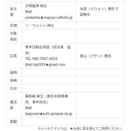
片岡義博 神父
名古
水原（スウォン）教区で
Mail
屋
調整中
y.kataoka★nagoya.catholic.jp
京都
ソ・ウォンハ 神父
大阪
高松
青年活動企画室（担当者 益
田）
広島
釜山（プサン）教区
TEL 080-7687-4324
Mail hsjc555★gmail.com
福岡
長崎
大分
霧島彬 神父（教区本部事務
鹿児
局、青年担当）
島
Mail
kagoxavi★po5.synapse.ne.jp
那覇
※メールアドレスは、★を@に置き換えてご利用ください。