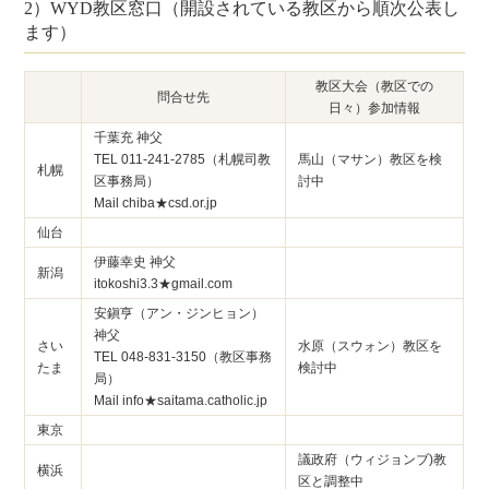
2）WYD教区窓口（開設されている教区から順次公表し
ます）
教区大会（教区での
問合せ先
日々）参加情報
千葉充 神父
TEL 011-241-2785（札幌司教
馬山（マサン）教区を検
札幌
区事務局）
討中
Mail chiba★csd.or.jp
仙台
伊藤幸史 神父
新潟
itokoshi3.3★gmail.com
安鎭亨（アン・ジンヒョン）
神父
さい
水原（スウォン）教区を
TEL 048-831-3150（教区事務
たま
検討中
局）
Mail info★saitama.catholic.jp
東京
議政府（ウィジョンブ)教
横浜
区と調整中