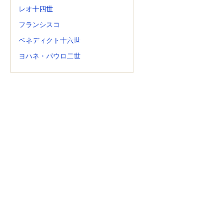
レオ十四世
フランシスコ
ベネディクト十六世
ヨハネ・パウロ二世