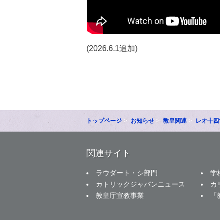
(2026.6.1追加)
トップページ
お知らせ
教皇関連
レオ十四
関連サイト
ラウダート・シ部門
学
カトリックジャパンニュース
カ
教皇庁宣教事業
「