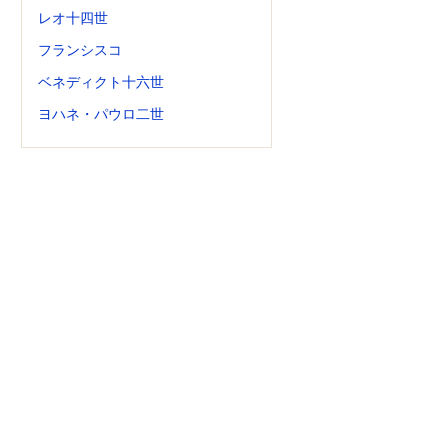
レオ十四世
フランシスコ
ベネディクト十六世
ヨハネ・パウロ二世