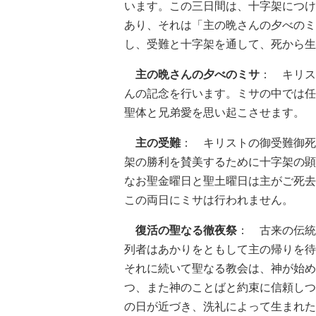
います。この三日間は、十字架につけ
あり、それは「主の晩さんの夕べのミ
し、受難と十字架を通して、死から生
主の晩さんの夕べのミサ
： キリス
んの記念を行います。ミサの中では任
聖体と兄弟愛を思い起こさせます。
主の受難
： キリストの御受難御死
架の勝利を賛美するために十字架の顕
なお聖金曜日と聖土曜日は主がご死去
この両日にミサは行われません。
復活の聖なる徹夜祭
： 古来の伝統
列者はあかりをともして主の帰りを待
それに続いて聖なる教会は、神が始め
つ、また神のことばと約束に信頼しつ
の日が近づき、洗礼によって生まれた