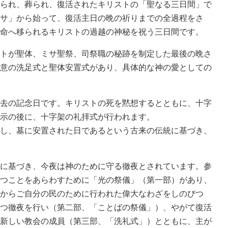
られ、葬られ、復活されたキリストの「聖なる三日間」で
サ」から始って、復活主日の晩の祈りまでの全過程をさ
命へ移られるキリストの過越の神秘を祝う三日間です。
トが聖体、ミサ聖祭、司祭職の秘跡を制定した最後の晩さ
意の洗足式と聖体安置式があり、具体的な神の愛としての
去の記念日です。キリストの死を黙想するとともに、十字
示の後に、十字架の礼拝式が行われます。
し、墓に安置された日であるという古来の伝統に基づき、
に基づき、今夜は神のために守る徹夜とされています。参
つことをあらわすために「光の祭儀」（第一部）があり、
からご自分の民のために行われた偉大なわざをしのびつ
つ徹夜を行い（第二部、「ことばの祭儀」）、やがて復活
新しい教会の成員（第三部、「洗礼式」）とともに、主が