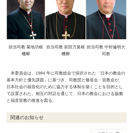
担当司教 菊地功枢
担当司教 前田万葉枢
担当司教 中村倫明大
機卿
機卿
司教
本委員会は、1984 年に司教総会で採択された「日本の教会の
基本方針と優先課題」に基づき、司教団と修道会・宣教会が、
日本社会の福音化のために協力する体制を築くことを目的とし
て設置された。相互の対話を通じて、日本の教会における協働
と福音宣教の推進を図る。
関連のお知らせ