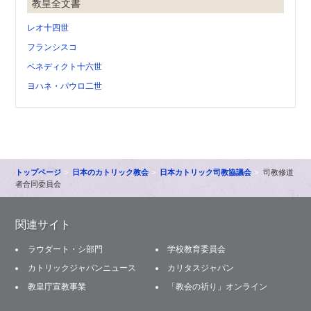
教皇全文書
レオ十四世
フランシスコ
ベネディクト十六世
ヨハネ・パウロ二世
トップページ
日本のカトリック教会
日本カトリック司教協議会
司教修道
者合同委員会
関連サイト
ラウダート・シ部門
学校教育委員会
カトリックジャパンニュース
カリタスジャパン
教皇庁宣教事業
「教会の祈り」オンライン