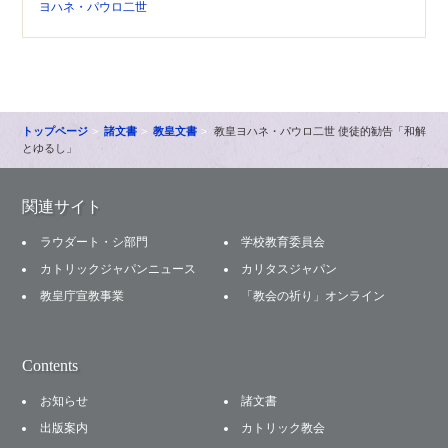
ヨハネ・パウロ二世
トップページ
諸文書
教皇文書
教皇ヨハネ・パウロ二世 使徒的勧告「和解
とゆるし」
関連サイト
ラウダート・シ部門
学校教育委員会
カトリックジャパンニュース
カリタスジャパン
教皇庁宣教事業
「教会の祈り」オンライン
Contents
お知らせ
諸文書
出版案内
カトリック教会