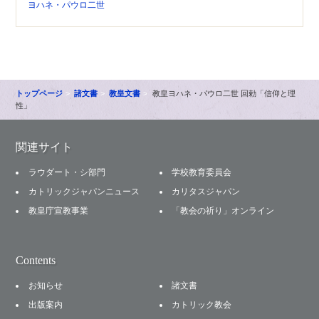
ヨハネ・パウロ二世
トップページ
諸文書
教皇文書
教皇ヨハネ・パウロ二世 回勅「信仰と理
性」
関連サイト
ラウダート・シ部門
学校教育委員会
カトリックジャパンニュース
カリタスジャパン
教皇庁宣教事業
「教会の祈り」オンライン
Contents
お知らせ
諸文書
出版案内
カトリック教会