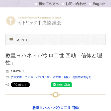
初めての方へ
お問い合わせ
English
MENU
教皇ヨハネ・パウロ二世 回勅「信仰と理
性」
1998/09/14
教皇文書
ヨハネ・パウロ二世
諸文書
回勅・使徒的勧告など
教皇ヨハネ・パウロ二世 回勅