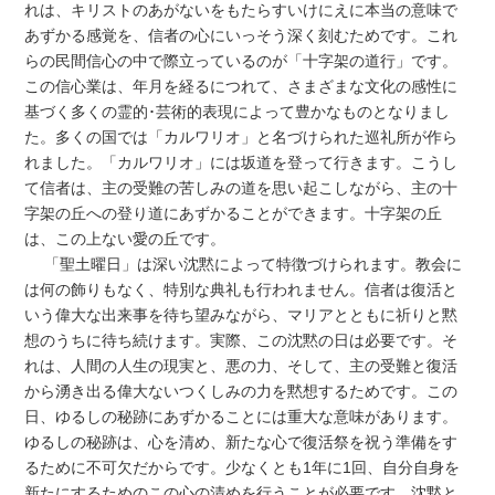
れは、キリストのあがないをもたらすいけにえに本当の意味で
あずかる感覚を、信者の心にいっそう深く刻むためです。これ
らの民間信心の中で際立っているのが「十字架の道行」です。
この信心業は、年月を経るにつれて、さまざまな文化の感性に
基づく多くの霊的･芸術的表現によって豊かなものとなりまし
た。多くの国では「カルワリオ」と名づけられた巡礼所が作ら
れました。「カルワリオ」には坂道を登って行きます。こうし
て信者は、主の受難の苦しみの道を思い起こしながら、主の十
字架の丘への登り道にあずかることができます。十字架の丘
は、この上ない愛の丘です。
「聖土曜日」は深い沈黙によって特徴づけられます。教会に
は何の飾りもなく、特別な典礼も行われません。信者は復活と
いう偉大な出来事を待ち望みながら、マリアとともに祈りと黙
想のうちに待ち続けます。実際、この沈黙の日は必要です。そ
れは、人間の人生の現実と、悪の力、そして、主の受難と復活
から湧き出る偉大ないつくしみの力を黙想するためです。この
日、ゆるしの秘跡にあずかることには重大な意味があります。
ゆるしの秘跡は、心を清め、新たな心で復活祭を祝う準備をす
るために不可欠だからです。少なくとも1年に1回、自分自身を
新たにするためのこの心の清めを行うことが必要です。沈黙と