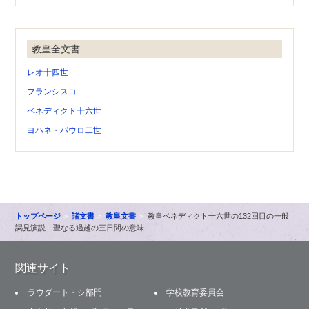
教皇全文書
レオ十四世
フランシスコ
ベネディクト十六世
ヨハネ・パウロ二世
トップページ
諸文書
教皇文書
教皇ベネディクト十六世の132回目の一般
謁見演説 聖なる過越の三日間の意味
関連サイト
ラウダート・シ部門
学校教育委員会