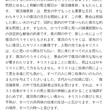
黙想とゆるしと和解の聖土曜日が「復活徹夜祭」をもたらしま
す。「復活徹夜祭」は、歴史の中でもっとも重要な主日、すな
わちキリストの復活の主日を開始します。この夜、教会は祝福
した新しい火のそばで、旧約と新約の中で述べられた偉大な約
束を黙想します。すなわち、かつての罪と死への隷属状態から
の決定的な解放の約束です。夜の闇の中で、新しい火によって
復活のろうそくがともされます。復活のろうそくは、栄光のう
ちに復活したキリストの象徴です。人類の光であるキリスト
は、心と思いから闇を打ち払い、世に来たすべての人を照らし
ます。復活のろうそくのもと、教会の中で復活の偉大な知らせ
が響きわたります。キリストはまことに復活し、死はもはやキ
リストに対して力をもちません。キリストはご自身の死によっ
て悪を永遠に打ち負かし、すべての人に神ご自身のいのちのた
まものを与えてくださいました。古代からの伝統に従い、「復
活徹夜祭」の中で洗礼志願者は洗礼を受けます。それは、キリ
スト信者がキリストの死と復活の神秘にあずかることを強調す
るためです。復活祭の輝かしい夜から、キリストの喜びと光と
平和が、すべての共同体の信者の生活へと広がります。すべて
の場所、すべての時へと及びます。