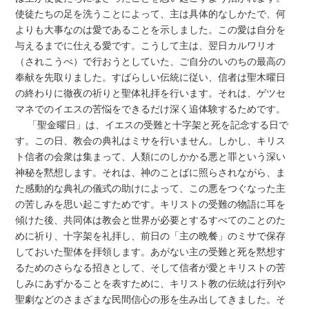
使徒たちの足を洗うことによって、主は具体的なしかたで、何
よりも大事なのは愛であることを示しました。この愛は自分を
与えるまでに仕える愛です。こうして主は、翌日カルワリオ
（されこうべ）で行おうとしていた、ご自分のいのちの最高の
奉献を先取りました。すばらしい伝統に従い、信者は聖木曜日
の終わりに徹夜の祈りと聖体礼拝を行います。それは、ゲツセ
マネでのイエスの苦悩をできるだけ深く追体験するためです。
「聖金曜日」は、イエスの受難と十字架と死を記念する日で
す。この日、教会の典礼はミサを行いません。しかし、キリス
ト信者の会衆は集まって、人類にのしかかる悪と罪という深い
神秘を黙想します。それは、神のことばに照らされながら、ま
た感動的な典礼の儀式の助けによって、この悪をつぐなった主
の苦しみを思い起こすためです。キリストの受難の物語に耳を
傾けた後、共同体は教会と世界が必要とするすべてのことのた
めに祈り、十字架を礼拝し、前日の「主の晩餐」のミサで保存
しておいた聖体を拝領します。あがない主の受難と死を黙想す
るためのさらなる招きとして、そして信者が愛とキリストの苦
しみにあずかることを表すために、キリスト教の伝統は行列や
聖劇などのさまざまな民間信心の形を生み出してきました。そ