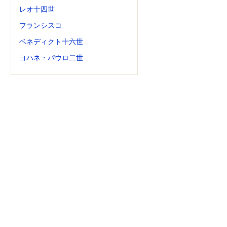
レオ十四世
フランシスコ
ベネディクト十六世
ヨハネ・パウロ二世