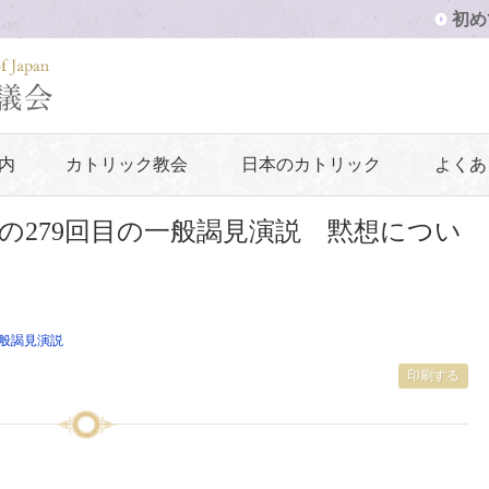
初め
内
カトリック教会
日本のカトリック
よくあ
の279回目の一般謁見演説 黙想につい
般謁見演説
印刷する