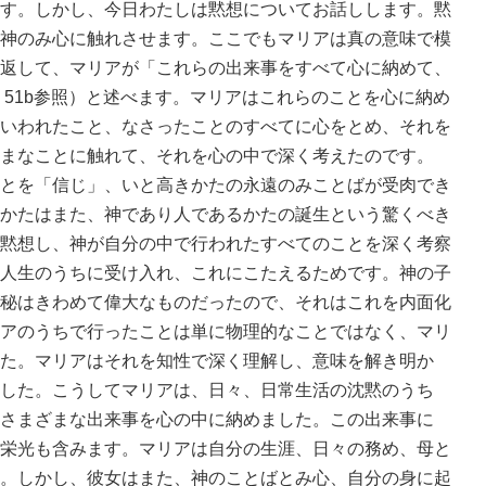
す。しかし、今日わたしは黙想についてお話しします。黙
神のみ心に触れさせます。ここでもマリアは真の意味で模
返して、マリアが「これらの出来事をすべて心に納めて、
・51b参照）と述べます。マリアはこれらのことを心に納め
いわれたこと、なさったことのすべてに心をとめ、それを
まなことに触れて、それを心の中で深く考えたのです。
とを「信じ」、いと高きかたの永遠のみことばが受肉でき
かたはまた、神であり人であるかたの誕生という驚くべき
黙想し、神が自分の中で行われたすべてのことを深く考察
人生のうちに受け入れ、これにこたえるためです。神の子
秘はきわめて偉大なものだったので、それはこれを内面化
アのうちで行ったことは単に物理的なことではなく、マリ
た。マリアはそれを知性で深く理解し、意味を解き明か
した。こうしてマリアは、日々、日常生活の沈黙のうち
さまざまな出来事を心の中に納めました。この出来事に
栄光も含みます。マリアは自分の生涯、日々の務め、母と
。しかし、彼女はまた、神のことばとみ心、自分の身に起