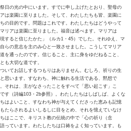
祭日の光の中にいます。すでに申し上げたとおり、聖母の
アは楽園に至りました。そして、わたしたちも皆、楽園に
ちの目的です。問題はこれです。わたしたちはどうやって
マリアは楽園に至りました。福音は述べます。マリアは
現すると信じたかた」（ルカ1・45）でした。それゆえ、マ
自らの意志を主のみ心と一致させました。こうしてマリア
道を通ったのです。信じること、主に身をゆだねること、
とも大切な道です。
ついてお話しするつもりはありません。むしろ、祈りの生
と思います。すなわち、神に触れる生活である、黙想で
。それは、主がなさったことをすべて「思い起こす」こ
です（詩編103・2b参照）。わたしたちはしばしば、よくな
ちはよいこと、すなわち神が与えてくださった恵みも記憶
もたらされるよいしるしに目をとめ、それを憶えていなけ
ちはここで、キリスト教の伝統の中で「心の祈り（念
語っています。わたしたちは口祷をよく知っています。も