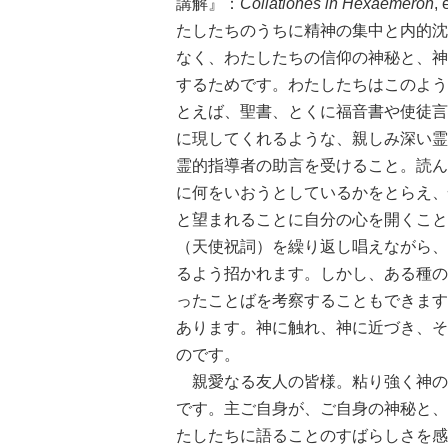
講解』：
Collationes in Hexaëmeron
,
たしたちのうちに精神の集中と内的沈
なく、わたしたちの信仰の神秘と、神
するためです。わたしたちはこのよう
とえば、聖書、とくに福音書や使徒言
に現してくれるような、親しみ深い霊
霊的指導者の助言を受けること。読ん
に何をいおうとしているかをとらえ、
と望まれることに自分の心を開くこと
（天使祝詞）を繰り返し唱えながら、
るよう招かれます。しかし、ある種の
ったことばを考察することもできます
あります。神に触れ、神に近づき、そ
のです。
親愛なる友人の皆様。粘り強く神の
です。主ご自身が、ご自身の神秘と、
たしたちに語ることのすばらしさを感