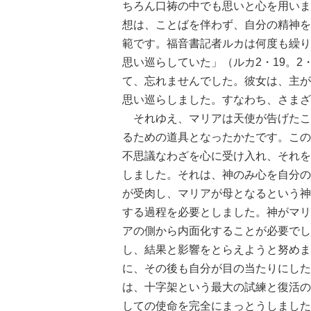
ちろん口祷の中でも思いと心を用いま
想は、ことばを伴わず、自分の精神を
範です。福音書記者ルカは何度も繰り
思い巡らしていた」（ルカ2・19。2
て、忘れませんでした。彼女は、主が
思い巡らしました。すなわち、さまざ
それゆえ、マリアは天使が告げたこ
るための道具となったかたです。この
不思議なわざを心に受け入れ、それを
しました。それは、神のみ心を自分の
が受肉し、マリアが母となるという神
する過程を必要としました。神がマリ
アの側から内面化することが必要でし
し、結果と影響をとらえようと努めま
に、その後も自分が目の当たりにした
は、十字架という最大の試練と復活の
しての使命を完全にまっとうしました