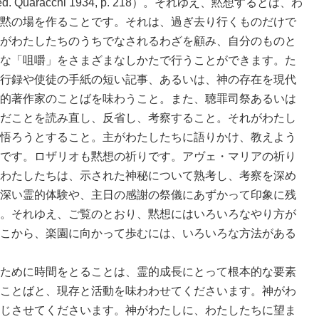
 ed. Quaracchi 1934, p. 218）。それゆえ、黙想するとは、わ
黙の場を作ることです。それは、過ぎ去り行くものだけで
がわたしたちのうちでなされるわざを顧み、自分のものと
な「咀嚼」をさまざまなしかたで行うことができます。た
行録や使徒の手紙の短い記事、あるいは、神の存在を現代
的著作家のことばを味わうこと。また、聴罪司祭あるいは
だことを読み直し、反省し、考察すること。それがわたし
悟ろうとすること。主がわたしたちに語りかけ、教えよう
です。ロザリオも黙想の祈りです。アヴェ・マリアの祈り
わたしたちは、示された神秘について熟考し、考察を深め
深い霊的体験や、主日の感謝の祭儀にあずかって印象に残
。それゆえ、ご覧のとおり、黙想にはいろいろなやり方が
こから、楽園に向かって歩むには、いろいろな方法がある
ために時間をとることは、霊的成長にとって根本的な要素
ことばと、現存と活動を味わわせてくださいます。神がわ
じさせてくださいます。神がわたしに、わたしたちに望ま