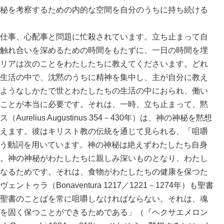
秘を考察するための内的な空間を自分のうちに持ち続ける
仕事、心配事と問題に忙殺されています。立ち止まって自
触れ合いを深めるための時間をもたずに、一日の時間を埋
リアは次のことをわたしたちに教えてくださいます。どれ
生活の中で、沈黙のうちに精神を集中し、主が自分に教え
ようなしかたで世とわたしたちの生活の中におられ、働い
ことが本当に必要です。それは、一時、立ち止まって、黙
elius Augustinus 354－430年）は、神の神秘を黙想
えます。彼はキリスト教の伝統を通じて見られる、「咀嚼
」という動詞を用いています。神の神秘は絶えずわたしたち自身
。神の神秘がわたしたちに親しみ深いものとなり、わたし
なるためです。それは、食物がわたしたちの健康を保つた
ゥラ（Bonaventura 1217／1221－1274年）も聖書
聖書のことばを常に咀嚼しなければならない。それは、魂
を固く保つことができるためである」（『ヘクサエメロン