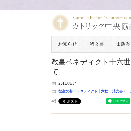
お知らせ
諸文書
出版案
教皇ベネディクト十六世
て
2011/08/17
教皇文書
ベネディクト十六世
諸文書
一