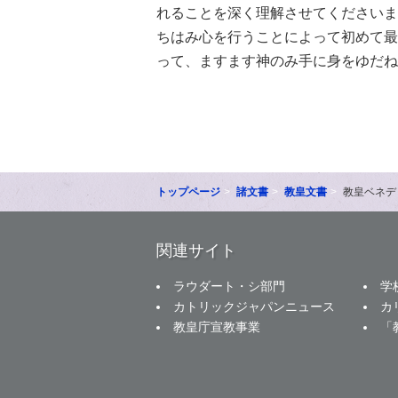
れることを深く理解させてくださいま
ちはみ心を行うことによって初めて最
って、ますます神のみ手に身をゆだね
トップページ
諸文書
教皇文書
教皇ベネデ
関連サイト
ラウダート・シ部門
学
カトリックジャパンニュース
カ
教皇庁宣教事業
「