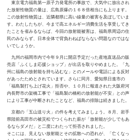
東京電力福島第一原子力発電所の事故で、大気中に放出され
た放射性物質の量は、広島原爆の１６８倍相当にも上ります。
この放射性物質は、近隣都県に高い線量の被害を及ぼしていま
す。わたしたちが、今まで高エネルギー消費生活を享受してき
たことを省みるならば、今回の放射能被害は、福島県周辺の住
民のみならず、日本全体で背負わねばならない問題なのではな
いでしょうか。
九州の福岡市内で今年９月に開店予定だった産地直送品の販
売店「ふくしま応援ショップ」が出店を取りやめました。「九
州に福島の放射能を持ち込むな」とのメールや電話による反対
があったためとされています。さらに同月、愛知県日進市の
「福島製打ち上げ花火」拒否や、１０月に報道された大阪府河
内長野市の架橋工事で「福島製の橋桁の放射能が不安」との声
により工事が中断されたことなど、福島の排除は続きました。
京都の「五山送り火」の件を考えてみましょう。８月、岩手
県陸前高田市の被災松でつくられた薪が「放射能が少しでもあ
るならダメだ」と二度にわたって拒否されました。
そこには、見えない放射能とその拡散への恐れが、「亡くなっ