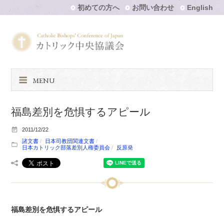
初めての方へ
お問い合わせ
English
MENU
福島差別を危惧するアピール
2011/12/22
諸文書
日本司教団関連文書
日本カトリック部落差別人権委員会
反原発
福島差別を危惧するアピール