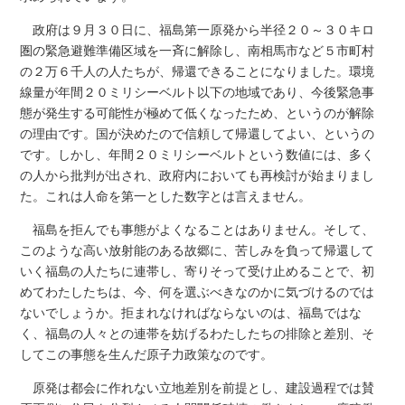
政府は９月３０日に、福島第一原発から半径２０～３０キロ
圏の緊急避難準備区域を一斉に解除し、南相馬市など５市町村
の２万６千人の人たちが、帰還できることになりました。環境
線量が年間２０ミリシーベルト以下の地域であり、今後緊急事
態が発生する可能性が極めて低くなったため、というのが解除
の理由です。国が決めたので信頼して帰還してよい、というの
です。しかし、年間２０ミリシーベルトという数値には、多く
の人から批判が出され、政府内においても再検討が始まりまし
た。これは人命を第一とした数字とは言えません。
福島を拒んでも事態がよくなることはありません。そして、
このような高い放射能のある故郷に、苦しみを負って帰還して
いく福島の人たちに連帯し、寄りそって受け止めることで、初
めてわたしたちは、今、何を選ぶべきなのかに気づけるのでは
ないでしょうか。拒まれなければならないのは、福島ではな
く、福島の人々との連帯を妨げるわたしたちの排除と差別、そ
してこの事態を生んだ原子力政策なのです。
原発は都会に作れない立地差別を前提とし、建設過程では賛