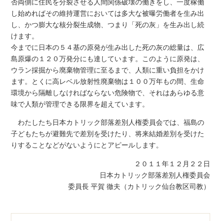
否両側に住民を分裂させる人間関係破壊の働きをし、一度稼働
し始めればその維持運営においては多大な被曝労働者を生み出
し、かつ膨大な核分裂生成物、つまり「死の灰」を生み出し続
けます。
今までに日本の５４基の原発が生み出した死の灰の総量は、広
島原爆の１２０万発分にも達しています。このように原発は、
ウラン採掘から廃棄物管理に至るまで、人類に重い負担をかけ
ます。とくに高レベル放射性廃棄物は１００万年もの間、生命
環境から隔離しなければならない危険物で、それはあらゆる意
味で人類が管理できる限界を超えています。
わたしたち日本カトリック部落差別人権委員会では、福島の
子どもたちが避難先で差別を受けたり、将来結婚差別を受けた
りすることなどがないようにとアピールします。
２０１１年１２月２２日
日本カトリック部落差別人権委員会
委員長 平賀 徹夫（カトリック仙台教区司教）