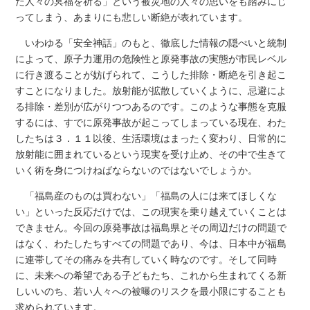
た人々の冥福を祈る」という被災地の人々の思いをも踏みにじ
ってしまう、あまりにも悲しい断絶が表れています。
いわゆる「安全神話」のもと、徹底した情報の隠ぺいと統制
によって、原子力運用の危険性と原発事故の実態が市民レベル
に行き渡ることが妨げられて、こうした排除・断絶を引き起こ
すことになりました。放射能が拡散していくように、忌避によ
る排除・差別が広がりつつあるのです。このような事態を克服
するには、すでに原発事故が起こってしまっている現在、わた
したちは３．１１以後、生活環境はまったく変わり、日常的に
放射能に囲まれているという現実を受け止め、その中で生きて
いく術を身につけねばならないのではないでしょうか。
「福島産のものは買わない」「福島の人には来てほしくな
い」といった反応だけでは、この現実を乗り越えていくことは
できません。今回の原発事故は福島県とその周辺だけの問題で
はなく、わたしたちすべての問題であり、今は、日本中が福島
に連帯してその痛みを共有していく時なのです。そして同時
に、未来への希望である子どもたち、これから生まれてくる新
しいいのち、若い人々への被曝のリスクを最小限にすることも
求められています。