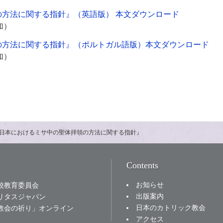
方法に関する指針』（英語版） 本文ダウンロード
追加）
の方法に関する指針』（ポルトガル語版）本文ダウンロード
追加）
日本におけるミサ中の聖体拝領の方法に関する指針』
Contents
お知らせ
校教育委員会
出版案内
リタスジャパン
日本のカトリック教会
教会の祈り」オンライン
アクセス