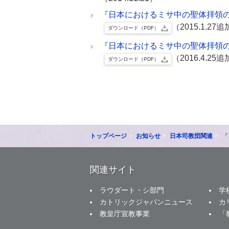
『日本におけるミサ中の聖体拝領の
（2015.1.27
ダウンロード（PDF）
『日本におけるミサ中の聖体拝領
（2016.4.25
ダウンロード（PDF）
トップページ
お知らせ
日本司教団関連
『
関連サイト
ラウダート・シ部門
学
カトリックジャパンニュース
カ
教皇庁宣教事業
「