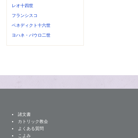
レオ十四世
フランシスコ
ベネディクト十六世
ヨハネ・パウロ二世
諸文書
カトリック教会
よくある質問
こよみ