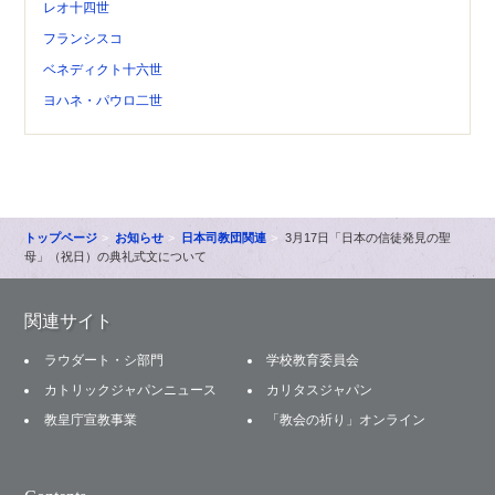
レオ十四世
フランシスコ
ベネディクト十六世
ヨハネ・パウロ二世
トップページ
お知らせ
日本司教団関連
3月17日「日本の信徒発見の聖
母」（祝日）の典礼式文について
関連サイト
ラウダート・シ部門
学校教育委員会
カトリックジャパンニュース
カリタスジャパン
教皇庁宣教事業
「教会の祈り」オンライン