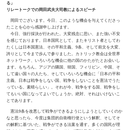
る」
リレートークでの岡田武夫大司教によるスピーチ
岡田でございます。今日、このような機会を与えてくださっ
たことを心から感謝申し上げます。
今日、強行採決が行われた。大変残念に思い、また強い不安
を感じております。日本国民として、またキリスト者としてわ
たくしは日本国憲法、その平和主義、9条、そして前文を大変、
誇りとして今まで歩んで参りました。カトリック教会は全世界
ネットワーク、いろいろな機会に他の国のかたがたとお会いし
ます。もちろん、アジアの隣国、韓国、フィリピン、中国、そ
して遠い国々の人たち、そしていろいろな機会に「日本の平和
主義、日本は戦争をしない国、戦争をしないことを憲法でうた
っている。素晴らしい」。それが今、戦争をする国、戦争をし
てもいい国になってよいでしょうか。絶対、それはいけないこ
とであります。
憲法9条を改悪して戦争ができるようにしようとしていくのか
なと思ったら、今度は集団的自衛権行使という解釈、そしてそ
の解釈に基づいた、戦争ができる法案を通す。多くの国民が理