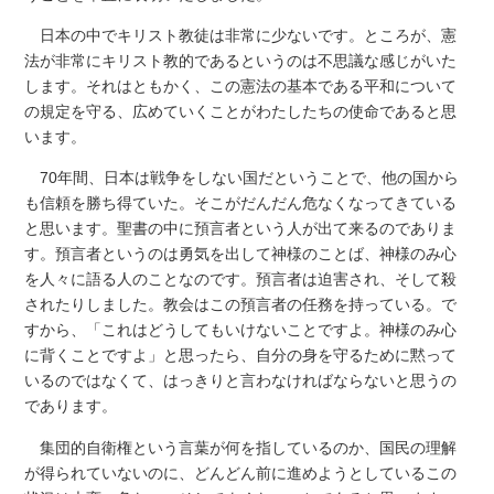
日本の中でキリスト教徒は非常に少ないです。ところが、憲
法が非常にキリスト教的であるというのは不思議な感じがいた
します。それはともかく、この憲法の基本である平和について
の規定を守る、広めていくことがわたしたちの使命であると思
います。
70年間、日本は戦争をしない国だということで、他の国から
も信頼を勝ち得ていた。そこがだんだん危なくなってきている
と思います。聖書の中に預言者という人が出て来るのでありま
す。預言者というのは勇気を出して神様のことば、神様のみ心
を人々に語る人のことなのです。預言者は迫害され、そして殺
されたりしました。教会はこの預言者の任務を持っている。で
すから、「これはどうしてもいけないことですよ。神様のみ心
に背くことですよ」と思ったら、自分の身を守るために黙って
いるのではなくて、はっきりと言わなければならないと思うの
であります。
集団的自衛権という言葉が何を指しているのか、国民の理解
が得られていないのに、どんどん前に進めようとしているこの