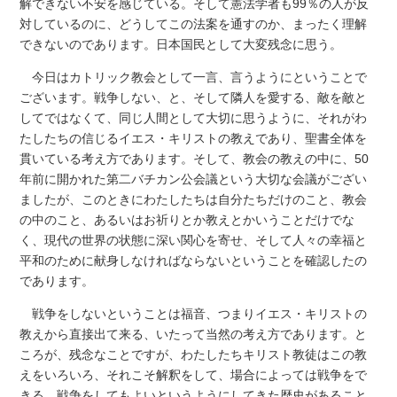
解できない不安を感じている。そして憲法学者も99％の人が反
対しているのに、どうしてこの法案を通すのか、まったく理解
できないのであります。日本国民として大変残念に思う。
今日はカトリック教会として一言、言うようにということで
ございます。戦争しない、と、そして隣人を愛する、敵を敵と
してではなくて、同じ人間として大切に思うように、それがわ
たしたちの信じるイエス・キリストの教えであり、聖書全体を
貫いている考え方であります。そして、教会の教えの中に、50
年前に開かれた第二バチカン公会議という大切な会議がござい
ましたが、このときにわたしたちは自分たちだけのこと、教会
の中のこと、あるいはお祈りとか教えとかいうことだけでな
く、現代の世界の状態に深い関心を寄せ、そして人々の幸福と
平和のために献身しなければならないということを確認したの
であります。
戦争をしないということは福音、つまりイエス・キリストの
教えから直接出て来る、いたって当然の考え方であります。と
ころが、残念なことですが、わたしたちキリスト教徒はこの教
えをいろいろ、それこそ解釈をして、場合によっては戦争をで
きる、戦争をしてもよいというようにしてきた歴史があること