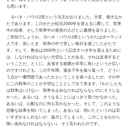
も思います。
ヨハネ・パウロ2世という法王がおりました。大変、偉大なか
たであります。このかたが紀元2000年を迎えるに際して、世界
中の信者、そして世界中の善意の人びとに書簡を送りました。
ご存知でしょうか、ヨハネ・パウロ2世というかたはポーランド
人です。若いとき、戦争の中で苦しい毎日を過ごしたかたで
す。そして、教会は2000年という記念すべき年を迎えるために
は、しなければならない大切なことがある。それは反省すると
いうことだ。とくに、反省する範囲が非常に長いというか広い
のですけれども、この千年間、過去千年を振り返って、どうい
う点が一番問題であったかということを述べましたが、その中
にこの戦争のことが大切なこととして出て来ます。｢わたしたち
は戦争はいけない、戦争を止めなければならないのにそうしな
かった。あるいは、そうなることにはっきり気づかなかった。
あるいは、心配なのに何も言わなかった。そして、このような
悲惨な結果を招いてしまった。あるいは、招いたというのは言
いすぎかもしれないが、協力してしまった。このことを心から
悔い改めなければならない｣、そう言われたのです。