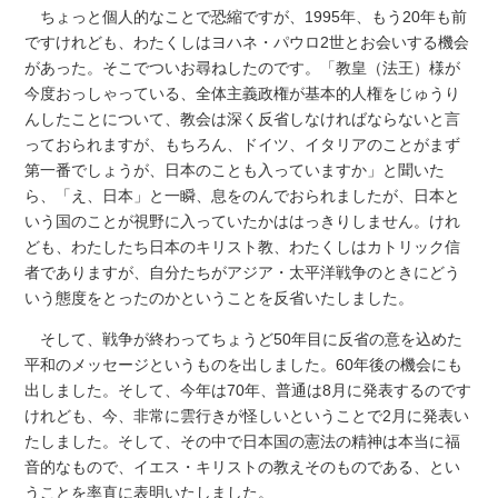
ちょっと個人的なことで恐縮ですが、1995年、もう20年も前
ですけれども、わたくしはヨハネ・パウロ2世とお会いする機会
があった。そこでついお尋ねしたのです。「教皇（法王）様が
今度おっしゃっている、全体主義政権が基本的人権をじゅうり
んしたことについて、教会は深く反省しなければならないと言
っておられますが、もちろん、ドイツ、イタリアのことがまず
第一番でしょうが、日本のことも入っていますか」と聞いた
ら、「え、日本」と一瞬、息をのんでおられましたが、日本と
いう国のことが視野に入っていたかははっきりしません。けれ
ども、わたしたち日本のキリスト教、わたくしはカトリック信
者でありますが、自分たちがアジア・太平洋戦争のときにどう
いう態度をとったのかということを反省いたしました。
そして、戦争が終わってちょうど50年目に反省の意を込めた
平和のメッセージというものを出しました。60年後の機会にも
出しました。そして、今年は70年、普通は8月に発表するのです
けれども、今、非常に雲行きが怪しいということで2月に発表い
たしました。そして、その中で日本国の憲法の精神は本当に福
音的なもので、イエス・キリストの教えそのものである、とい
うことを率直に表明いたしました。