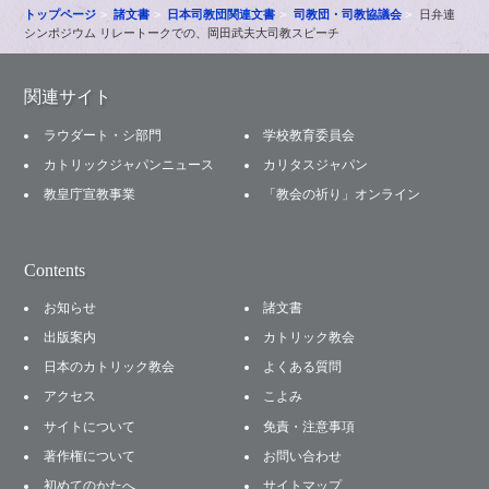
トップページ
諸文書
日本司教団関連文書
司教団・司教協議会
日弁連
シンポジウム リレートークでの、岡田武夫大司教スピーチ
関連サイト
ラウダート・シ部門
学校教育委員会
カトリックジャパンニュース
カリタスジャパン
教皇庁宣教事業
「教会の祈り」オンライン
Contents
お知らせ
諸文書
出版案内
カトリック教会
日本のカトリック教会
よくある質問
アクセス
こよみ
サイトについて
免責・注意事項
著作権について
お問い合わせ
初めてのかたへ
サイトマップ