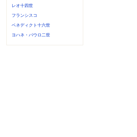
レオ十四世
フランシスコ
ベネディクト十六世
ヨハネ・パウロ二世