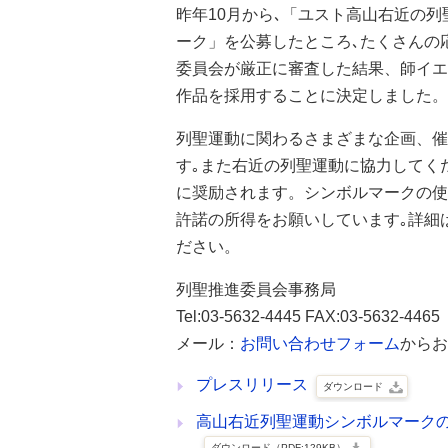
昨年10月から､「ユスト高山右近の
ーク」を公募したところ､たくさんの
委員会が厳正に審査した結果、師イエ
作品を採用することに決定しました。
列聖運動に関わるさまざまな企画、催
す｡また右近の列聖運動に協力してく
に奨励されます。シンボルマークの使
許諾の所得をお願いしています｡詳細
ださい。
列聖推進委員会事務局
Tel:03-5632-4445 FAX:03-5632-4465
メール：
お問い合わせフォーム
からお
プレスリリース
ダウンロード
高山右近列聖運動シンボルマーク
ダウンロード（PDF:129KB）