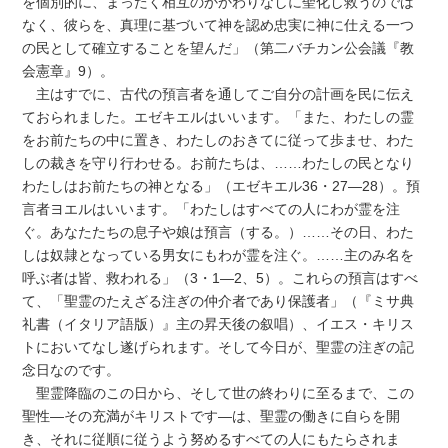
を個別的に、まったく相互のかかわりなしに聖化し救うのでは
なく、彼らを、真理に基づいて神を認め忠実に神に仕える一つ
の民として確立することを望んだ」（第二バチカン公会議『教
会憲章』9）。
主はすでに、古代の預言者を通してご自分の計画を民に伝え
ておられました。エゼキエルはいいます。「また、わたしの霊
をお前たちの中に置き、わたしのおきてに従って歩ませ、わた
しの裁きを守り行わせる。お前たちは、……わたしの民となり
わたしはお前たちの神となる」（エゼキエル36・27―28）。預
言者ヨエルはいいます。「わたしはすべての人にわが霊を注
ぐ。あなたたちの息子や娘は預言（する。）……その日、わた
しは奴隷となっている男女にもわが霊を注ぐ。……主のみ名を
呼ぶ者は皆、救われる」（3・1―2、5）。これらの預言はすべ
て、「聖霊のたえざる注ぎの仲介者であり保護者」（『ミサ典
礼書（イタリア語版）』主の昇天後の叙唱）、イエス・キリス
トにおいてなし遂げられます。そして今日が、聖霊の注ぎの記
念日なのです。
聖霊降臨のこの日から、そして世の終わりに至るまで、この
聖性―その充満がキリストです―は、聖霊の働きに自らを開
き、それに従順に従うよう努めるすべての人にもたらされま