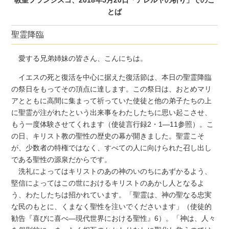
とば
聖霊降臨
愛する兄弟姉妹の皆さん、こんにちは。
イエスの死と復活を中心に据えた復活節は、本日の聖霊降臨
の祭日をもってその頂点に達します。この祭日は、おとめマリ
アとともに高間に集まって祈っていた使徒と他の弟子たちの上
に聖霊が注がれたという出来事をわたしたちに思い起こさせ、
もう一度体験させてくれます（使徒言行録2・1―11参照）。こ
の日、キリスト教の聖性の歴史の幕が開きました。聖霊こそ
が、少数者の特権ではなく、すべての人に向けられた召し出し
である聖性の源泉だからです。
洗礼によってはキリストのあの神のいのちにあずかるよう、
堅信によってはこの世におけるキリストのあかし人となるよ
う、わたしたちは招かれています。「聖霊は、神の聖なる忠実
な民のもとに、くまなく聖性を注いでくださいます」（使徒的
勧告『喜びに喜べ―現代世界における聖性』6）。「神は、人々