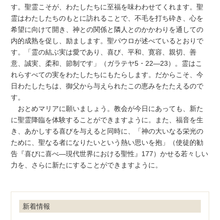
す。聖霊こそが、わたしたちに至福を味わわせてくれます。聖
霊はわたしたちのもとに訪れることで、不毛を打ち砕き、心を
希望に向けて開き、神との関係と隣人とのかかわりを通しての
内的成熟を促し、励まします。聖パウロが述べているとおりで
す。「霊の結ぶ実は愛であり、喜び、平和、寛容、親切、善
意、誠実、柔和、節制です」（ガラテヤ5・22―23）。霊はこ
れらすべての実をわたしたちにもたらします。だからこそ、今
日わたしたちは、御父から与えられたこの恵みをたたえるので
す。
おとめマリアに願いましょう。教会が今日にあっても、新た
に聖霊降臨を体験することができますように。また、福音を生
き、あかしする喜びを与えると同時に、「神の大いなる栄光の
ために、聖なる者になりたいという熱い思いを抱」（使徒的勧
告『喜びに喜べ―現代世界における聖性』177）かせる若々しい
力を、さらに新たにすることができますように。
新着情報