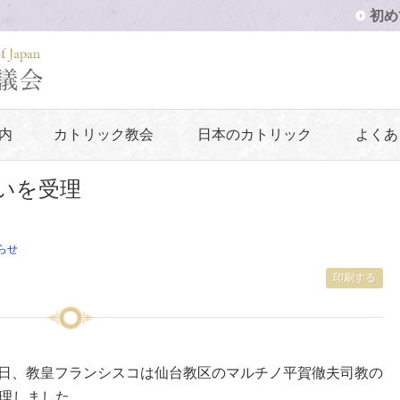
初め
内
カトリック教会
日本のカトリック
よくあ
いを受理
らせ
印刷する
月18日、教皇フランシスコは仙台教区のマルチノ平賀徹夫司教の
理しました。