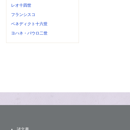
レオ十四世
フランシスコ
ベネディクト十六世
ヨハネ・パウロ二世
諸文書