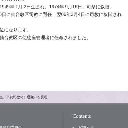
945年 1月 2日生まれ、1974年 9月16日、司祭に叙階。
月10日に仙台教区司教に選任、翌06年3月4日に司教に叙階され
位になります。
仙台教区の使徒座管理者に任命されました。
皇、平賀司教の引退願いを受理
Contents
お知らせ
校教育委員会