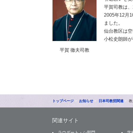
平賀司教は、1
2005年12
ました。
仙台教区は空
小松史朗師が
平賀 徹夫司教
トップページ
お知らせ
日本司教団関連
教
関連サイト
ラウダート・シ部門
学