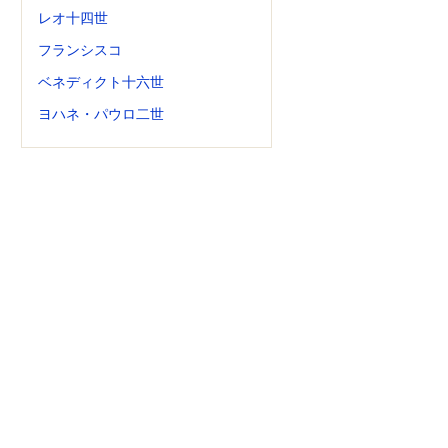
レオ十四世
フランシスコ
ベネディクト十六世
ヨハネ・パウロ二世