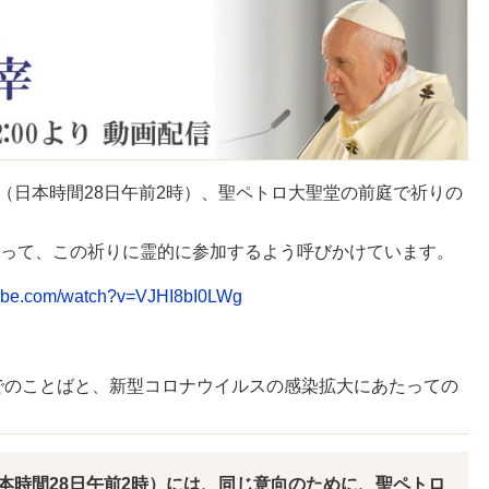
時（日本時間28日午前2時）、聖ペトロ大聖堂の前庭で祈りの
って、この祈りに霊的に参加するよう呼びかけています。
tube.com/watch?v=VJHI8bI0LWg
り」でのことばと、新型コロナウイルスの感染拡大にあたっての
（日本時間28日午前2時）には、同じ意向のために、聖ペトロ