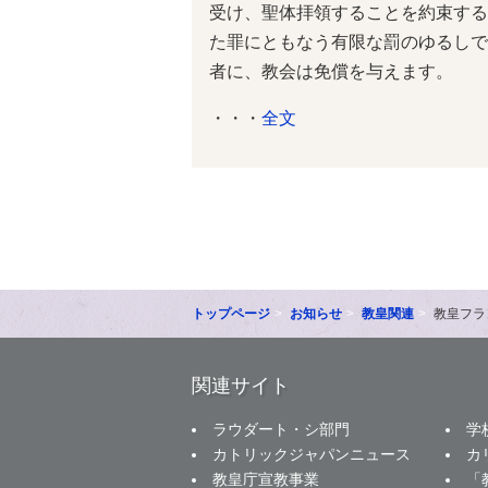
受け、聖体拝領することを約束する
た罪にともなう有限な罰のゆるしで
者に、教会は免償を与えます。
・・・
全文
トップページ
お知らせ
教皇関連
教皇フラ
関連サイト
ラウダート・シ部門
学
カトリックジャパンニュース
カ
教皇庁宣教事業
「