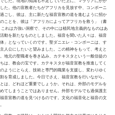
でした。現地の知識も不足していた上に、マラリアにかか
した。他の宣教者たちがアフリカを見放す中、コンボーニ
過ごし、彼は、主に新たな福音宣教の道を進むように招か
のことを、彼は「アフリカによってアフリカを救う」（書
た。これは力強い洞察で、その中には植民地主義的なものはあ
活動を新たなものとしました。福音を聞いた人々は、福音
体」となっていくのです。聖ダニエレ・コンボーニは、す
主人公にしたいと望みました。この精神をもって、考えと
。地元の聖職者を巻き込み、カテキスタという一般信徒の
ちは、教会の宝です。カテキスタが福音宣教を推進してく
のようにとらえ、技術と専門的職業を支援し、変わりゆく
割を育成しました。今日でさえ、福音宣教を行いながら、
とは、どれほど重要でしょうか。それは、外部のモデルを
めてしまうことではありません。外部モデルでも過保護主
福音宣教の道を見つけるのです。文化の福音化と福音の文
。