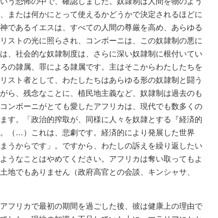
いう恐怖の中で、確認しました。奴隷制は人間を物のよう
、または何かにとって使えるかどうかで決定されるほどに
神であるイエスは、すべての人間の尊厳を高め、あらゆる
リストの光に照らされ、コンボーニは、この奴隷制の悪に
は、社会的な奴隷制度は、さらに深い奴隷制に根付いてい
ろの隷属、罪による隷属です。主はそこからわたしたちを
リスト者として、わたしたちはあらゆる形の奴隷制と闘う
がら、残念なことに、植民地主義など、奴隷制は過去のも
コンボーニがとても愛したアフリカは、現代でも数多くの
ます。「政治的搾取が、同様に人々を奴隷とする『経済的
。（…）これは、悲劇です。経済的により発展した世界
まうからです」。ですから、わたしの訴えを繰り返したい
ようなことはやめてください。アフリカは奪い取ってもよ
土地でもありません（政府高官との会談、キンシャサ、
アフリカで最初の期間を過ごした後、彼は健康上の理由で