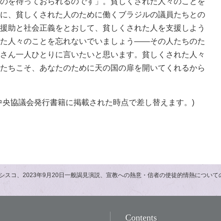
のを待っておられるのです」。貧しくされた人々のことを
に、貧しくされた人のために働くブラジルの議員たちとの
援助と社会正義をとおして、貧しくされた人を支援しよう
た人々のことを忘れないでいましょう――その人たちのた
さん一人ひとりに言いたいと思います。貧しくされた人々
たちこそ、あなたのために天の国の扉を開いてくれるから
中央協議会発行書籍に掲載された時点で差し替えます。)
シスコ、2023年9月20日一般謁見演説、宣教への熱意・信者の使徒的情熱について
Contents