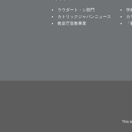
ラウダート・シ部門
学
カトリックジャパンニュース
カ
教皇庁宣教事業
「
This 