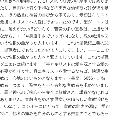
い宣教への情熱は、おもに人間的な努力の結果ではありま
たり、自由や正義や平和などの重要な価値観だけが彼を動
ん。彼の熱意は福音の喜びから来ており、最初はキリスト
最後にキリストへの愛に行きついたのです。聖ダニエレは
に、耐えがたいほどつらく、苦労の多い宣教は、上辺だけ
ながら、エゴや身勝手さでいっぱいになり、魂の救済や回
いう性根の曲がった人もいます」。これは聖職権主義の悲
、聖職者にでもなったかのようにしてしまい、――ここで
いの性根の曲がった人へと変えてしまいます。これは聖職
ダニエレは続けます。「神とキリストの愛を源とする愛の
必要があります。真にキリストを愛するならば、快適な生
教は、心地のよいものとなります」（書簡、6656）。彼
教者、つまり、聖性をもった有能な宣教者を求めていまし
、罪と神への反抗心から完全に解放され、謙遜でなければ
ありません。宣教者をめざす男女が素晴らしい宣教活動を
、6655）。コンボーニにとって、宣教の能力の源は、愛だ
特に、他者の痛みを自分のものとする熱意のことでもあっ