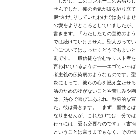
しかし、このコンボーニの素晴らし
せんでした。彼の勇気が彼を駆り立て
機づけたりしていたわけではありませ
の愛をよりどころとしていましたが、
書きます。「わたしたちの宣教のよう
では続けていけません。聖人ぶってい
心についてはまったくどうでもよいと
劇です。一般信徒を含むキリスト者を
言われているように――エゴでいっぱ
者主義の伝染病のようなものです。聖
炎によって、彼らの心を燃え立たせる
活のための物がないことや苦しみや殉
は、熱心で喜びにあふれ、献身的な宣
た。彼は書きます。「まず、聖性とは
なりませんが、これだけでは十分では
行うには、愛も必要なのです」（書簡
ということは言うまでもなく、その他