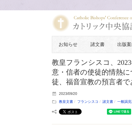
お知らせ
諸文書
出版案
教皇フランシスコ、202
意・信者の使徒的情熱につ
徒、福音宣教の預言者で
2023/09/20
教皇文書
フランシスコ
諸文書
一般謁見