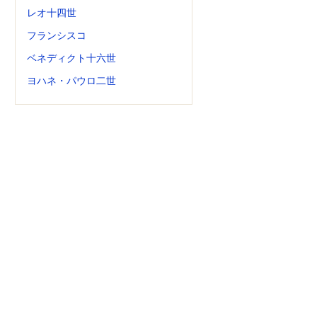
レオ十四世
フランシスコ
ベネディクト十六世
ヨハネ・パウロ二世