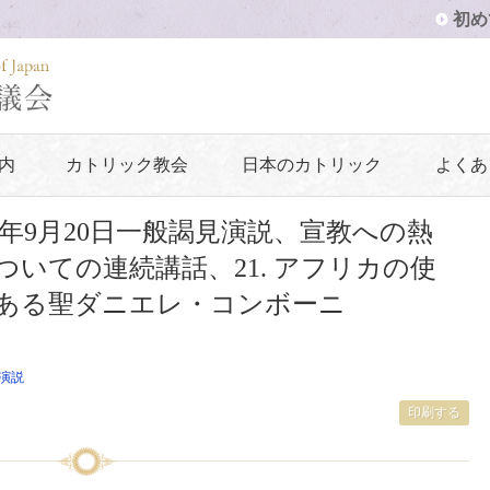
初め
内
カトリック教会
日本のカトリック
よくあ
3年9月20日一般謁見演説、宣教への熱
いての連続講話、21. アフリカの使
ある聖ダニエレ・コンボーニ
演説
印刷する