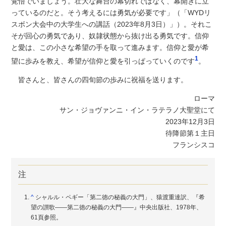
覚悟でいましょう。壮大な舞台の幕切れではなく、幕開きに立
っているのだと。そう考えるには勇気が必要です」（「WYDリ
スボン大会中の大学生への講話（2023年8月3日）」）。それこ
そが回心の勇気であり、奴隷状態から抜け出る勇気です。信仰
と愛は、この小さな希望の手を取って進みます。信仰と愛が希
1
望に歩みを教え、希望が信仰と愛を引っぱっていくのです
。
皆さんと、皆さんの四旬節の歩みに祝福を送ります。
ローマ
サン・ジョヴァンニ・イン・ラテラノ大聖堂にて
2023年12月3日
待降節第１主日
フランシスコ
注
^
シャルル・ペギー「第二徳の秘義の大門」、猿渡重達訳、『希
望の讃歌――第二徳の秘義の大門――』中央出版社、1978年、
61頁参照。