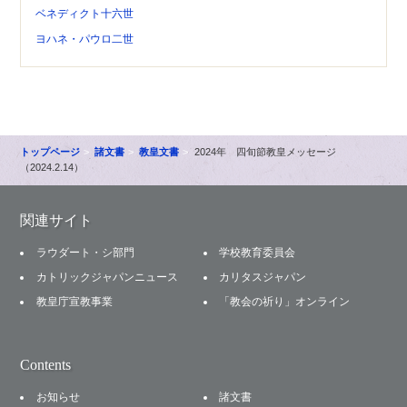
ベネディクト十六世
ヨハネ・パウロ二世
トップページ
諸文書
教皇文書
2024年 四旬節教皇メッセージ
（2024.2.14）
関連サイト
ラウダート・シ部門
学校教育委員会
カトリックジャパンニュース
カリタスジャパン
教皇庁宣教事業
「教会の祈り」オンライン
Contents
お知らせ
諸文書