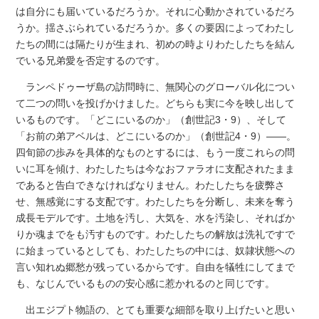
は自分にも届いているだろうか。それに心動かされているだろ
うか。揺さぶられているだろうか。多くの要因によってわたし
たちの間には隔たりが生まれ、初めの時よりわたしたちを結ん
でいる兄弟愛を否定するのです。
ランペドゥーザ島の訪問時に、無関心のグローバル化につい
て二つの問いを投げかけました。どちらも実に今を映し出して
いるものです。「どこにいるのか」（創世記3・9）、そして
「お前の弟アベルは、どこにいるのか」（創世記4・9）――。
四旬節の歩みを具体的なものとするには、もう一度これらの問
いに耳を傾け、わたしたちは今なおファラオに支配されたまま
であると告白できなければなりません。わたしたちを疲弊さ
せ、無感覚にする支配です。わたしたちを分断し、未来を奪う
成長モデルです。土地を汚し、大気を、水を汚染し、そればか
りか魂までをも汚すものです。わたしたちの解放は洗礼ですで
に始まっているとしても、わたしたちの中には、奴隷状態への
言い知れぬ郷愁が残っているからです。自由を犠牲にしてまで
も、なじんでいるものの安心感に惹かれるのと同じです。
出エジプト物語の、とても重要な細部を取り上げたいと思い