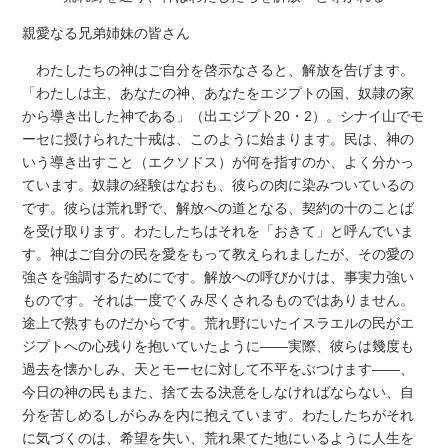
親愛なる兄弟姉妹の皆さん
わたしたちの神はご自分を啓示なさると、解放を告げます。
「わたしは主、あなたの神、あなたをエジプトの国、奴隷の家
から導き出した神である」（出エジプト20・2）。シナイ山でモ
ーセに授けられた十戒は、このように始まります。民は、神の
いう導き出すこと（エクソドス）が何を指すのか、よく分かっ
ています。奴隷の経験はなおも、彼らの肉に染みついているの
です。彼らは荒れ野で、解放への道となる、契約の十のことば
を受け取ります。わたしたちはそれを「おきて」と呼んでいま
す。神はご自分の民を愛をもって教えられましたが、その愛の
強さを強調するためにです。解放への呼びかけは、事実力強い
ものです。それは一度でくみ尽くされるものではありません。
途上で熟すものだからです。荒れ野にいたイスラエルの民がエ
ジプトへの心残りを抱いていたように――実際、彼らは幾度も
過去を懐かしみ、天とモーセに対して不平をぶつけます――、
今日の神の民もまた、捨て去る決意をしなければならない、自
分を苦しめるしがらみを内に抱えています。わたしたちがそれ
に気づくのは、希望を失い、荒れ果てた地にいるように人生を