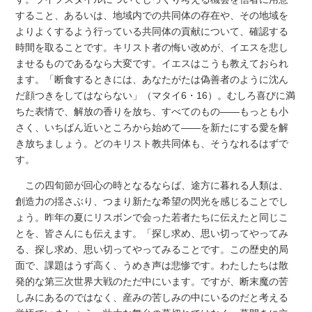
すること、あるいは、地域内での共同体の存在や、その地域を
よりよくするよう行っている共同体の貢献について、確認する
時間を取ることです。キリスト者の悔い改めが、イエスを悲し
ませるものであるなら大変です。イエスはこうも教えておられ
ます。「断食するときには、あなたがたは偽善者のように沈ん
だ顔つきをしてはならない」（マタイ6・16）。むしろ喜びに満
ちた表情で、解放の香りを放ち、すべてのもの――もっとも小
さく、いちばん近いところから始めて――を新たにする愛を解
き放ちましょう。どのキリスト教共同体も、そうなれるはずで
す。
この四旬節が回心の時となるならば、途方に暮れる人類は、
創造力の揺さぶり、つまり新たな希望の閃光を感じることでし
ょう。昨年の夏にリスボンで会った若者たちに伝えたと同じこ
とを、皆さんにも伝えます。「探し求め、思い切ってやってみ
る、探し求め、思い切ってやってみることです。この歴史的局
面で、課題はうず高く、うめき声は悲惨です。わたしたちは散
発的な第三次世界大戦のただ中にいます。ですが、断末魔の苦
しみにあるのではなく、産みの苦しみの中にいるのだと考える