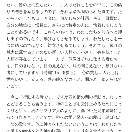
たい、皆の上に立ちたい――。人はだれしも心の中に、この偽
りの誘惑を感じるものです。それは踏み固められた道です。だ
からわたしたちは、お金に、何かしらの計画、考え、目標に、
自分の地位に、慣習に、さらには特定の人に、執着してしまう
ことがあるのです。これらのものは、わたしたちを前方へと押
し出すのではなく、動けなくさせるでしょう。わたしたちを一
つに結ぶのではなく、対立させるでしょう。それでも、偽りの
魅力に屈することのない新しい人類が、小さく、身を低くした
人類が存在しています。一方で、偶像はそれに仕える者たち
を、口のきけない、目の見えない、耳の聞こえない、動けない
者にしていますが（詩編115・8参照）、心の貧しい人たちは、
世をいやし、支える、善の静かな力へと、開かれ、整えられて
います。
今こそ行動する時です。ですが四旬節の間の行動は、じっと
とどまることも含みます。神のことばを受け止めるためにじっ
くりと祈り、あのサマリア人のように、傷ついた兄弟姉妹にじ
っくり向き合うことです。神への愛と隣人への愛は、結ばれた
一つの愛です。他に神々をもたないということは、わたしたち
の隣人の肉体をとる神の現存に、じっくり向き合うということ