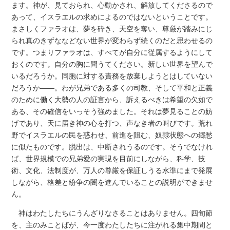
ます。神が、見ておられ、心動かされ、解放してくださるので
あって、イスラエルの求めによるのではないということです。
まさしくファラオは、夢を砕き、天空を奪い、尊厳が踏みにじ
られ真のきずななどない世界が変わらず続くのだと思わせるの
です。つまりファラオは、すべてが自分に従属するようにして
おくのです。自分の胸に問うてください。新しい世界を望んで
いるだろうか。同胞に対する責務を放棄しようとはしていない
だろうか――。わが兄弟である多くの司教、そして平和と正義
のために働く大勢の人の証言から、訴えるべきは希望の欠如で
ある、その確信をいっそう強めました。それは夢見ることの妨
げであり、天に届き神の心を打つ、声なき者の叫びです。荒れ
野でイスラエルの民を惑わせ、前進を阻む、奴隷状態への郷愁
に似たものです。脱出は、中断されうるのです。そうでなけれ
ば、世界規模での兄弟愛の実現を目前にしながら、科学、技
術、文化、法制度が、万人の尊厳を保証しうる水準にまで発展
しながら、格差と紛争の闇を進んでいることの説明ができませ
ん。
神はわたしたちにうんざりなさることはありません。四旬節
を、主のみことばが、今一度わたしたちに注がれる集中期間と