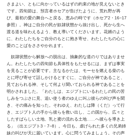
さまよい、ともに向かっているはずの約束の地が見えないとき
です。四旬節は、預言者ホセアが告げたように、荒れ野が再
び、最初の愛の舞台へと戻る、恵みの時です（ホセア2・16−17
参照）。神はご自分の民が奴隷状態から抜け出し、死から生へ
渡る道を味わえるよう、教え導いてくださいます。花婿のよう
に、わたしたちをご自分のもとに抱き寄せ、わたしたちの心に
愛のことばをささやかれます。
奴隷状態から解放への脱出は、抽象的な道のりではありませ
ん。わたしたちの四旬節も具体性をもたせるには、まずは事実
を見ることが必要です。主なるかたは、モーセを燃える柴のも
とに呼び寄せて話しかけるとすぐに、ご自分が神であること、
見ておられる神、そして何より聞いておられる神であることを
明かされました。「わたしは、エジプトにいるわたしの民の苦
しみをつぶさに見、追い使う者のゆえに叫ぶ彼らの叫び声を聞
き、その痛みを知った。それゆえ、わたしは降（くだ）って行
き、エジプト人の手から彼らを救い出し、この国から、広々と
したすばらしい土地、乳と蜜の流れる土地……へ彼らを導き上
る」（出エジプト3・7−8）。今日も、虐げられた多くの兄弟姉
妹の叫びが天に届いています。心に問うてみましょう。その声