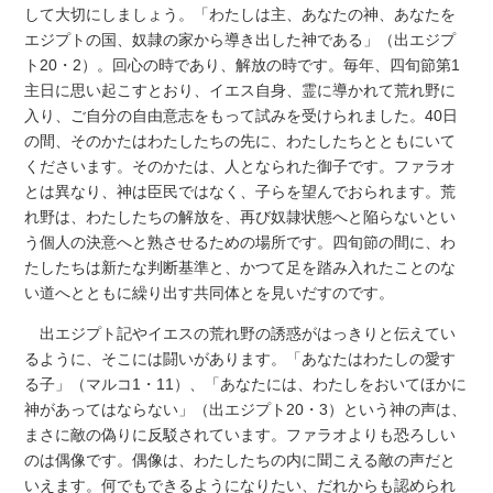
して大切にしましょう。「わたしは主、あなたの神、あなたを
エジプトの国、奴隷の家から導き出した神である」（出エジプ
ト20・2）。回心の時であり、解放の時です。毎年、四旬節第1
主日に思い起こすとおり、イエス自身、霊に導かれて荒れ野に
入り、ご自分の自由意志をもって試みを受けられました。40日
の間、そのかたはわたしたちの先に、わたしたちとともにいて
くださいます。そのかたは、人となられた御子です。ファラオ
とは異なり、神は臣民ではなく、子らを望んでおられます。荒
れ野は、わたしたちの解放を、再び奴隷状態へと陥らないとい
う個人の決意へと熟させるための場所です。四旬節の間に、わ
たしたちは新たな判断基準と、かつて足を踏み入れたことのな
い道へとともに繰り出す共同体とを見いだすのです。
出エジプト記やイエスの荒れ野の誘惑がはっきりと伝えてい
るように、そこには闘いがあります。「あなたはわたしの愛す
る子」（マルコ1・11）、「あなたには、わたしをおいてほかに
神があってはならない」（出エジプト20・3）という神の声は、
まさに敵の偽りに反駁されています。ファラオよりも恐ろしい
のは偶像です。偶像は、わたしたちの内に聞こえる敵の声だと
いえます。何でもできるようになりたい、だれからも認められ