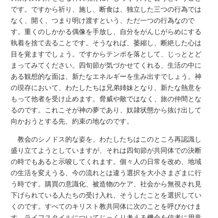
です。ですから祈り、施し、断食は、独立した三つの行為では
なく、開く、つまり明け渡すという、ただ一つの行為なので
す。重くのしかかる偶像を手放し、自分をがんじがらめにする
執着を捨て去ることです。そうなれば、萎縮し、断絶した心は
目を覚ますでしょう。ですからテンポを落として、じっととど
まってみてください。四旬節が気づかせてくれる、生活の中に
ある観想的な面は、新たなエネルギーを生み出すでしょう。神
の現存において、わたしたちは兄弟姉妹となり、新たな熱意を
もって他者を受け止めます。脅威や敵ではなく、旅の仲間とな
るのです。これこそが神の夢であり、奴隷状態から抜け出して
向かおうとする先、約束の地なのです。
教会のシノドス的な姿を、わたしたちはこのところ再認識し
盛り立てようとしていますが、それは四旬節が共同体での決断
の時でもあると示唆してくれます。個々人の日常を改め、地域
の生活を変えうる、今の流れとは違う選択を大小さまざまに行
う時です。購買の意識化、被造物のケア、社会から無視され見
下げられている人たちの受け入れ、そうしたことを選択してい
くのです。すべてのキリスト教共同体に次のことを呼びかけま
す。ライフスタイルについてじっくり考える機会を信者に用意