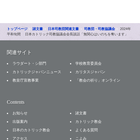
トップページ
諸文書
日本司教団関連文書
司教団・司教協議会
2024年
平和旬間 日本カトリック司教協議会会長談話「無関心はいのちを奪います」
関連サイト
ラウダート・シ部門
学校教育委員会
カトリックジャパンニュース
カリタスジャパン
教皇庁宣教事業
「教会の祈り」オンライン
Contents
お知らせ
諸文書
出版案内
カトリック教会
日本のカトリック教会
よくある質問
アクセス
こよみ