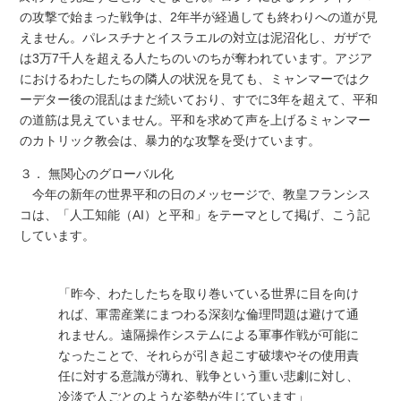
の攻撃で始まった戦争は、2年半が経過しても終わりへの道が見
えません。パレスチナとイスラエルの対立は泥沼化し、ガザで
は3万7千人を超える人たちのいのちが奪われています。アジア
におけるわたしたちの隣人の状況を見ても、ミャンマーではク
ーデター後の混乱はまだ続いており、すでに3年を超えて、平和
の道筋は見えていません。平和を求めて声を上げるミャンマー
のカトリック教会は、暴力的な攻撃を受けています。
３． 無関心のグローバル化
今年の新年の世界平和の日のメッセージで、教皇フランシス
コは、「人工知能（AI）と平和」をテーマとして掲げ、こう記
しています。
「昨今、わたしたちを取り巻いている世界に目を向け
れば、軍需産業にまつわる深刻な倫理問題は避けて通
れません。遠隔操作システムによる軍事作戦が可能に
なったことで、それらが引き起こす破壊やその使用責
任に対する意識が薄れ、戦争という重い悲劇に対し、
冷淡で人ごとのような姿勢が生じています」