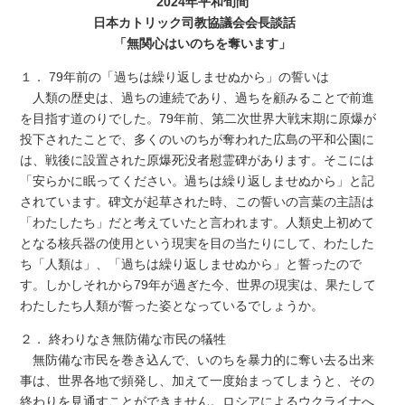
2024年平和旬間
日本カトリック司教協議会会長談話
「無関心はいのちを奪います」
１． 79年前の「過ちは繰り返しませぬから」の誓いは
人類の歴史は、過ちの連続であり、過ちを顧みることで前進
を目指す道のりでした。79年前、第二次世界大戦末期に原爆が
投下されたことで、多くのいのちが奪われた広島の平和公園に
は、戦後に設置された原爆死没者慰霊碑があります。そこには
「安らかに眠ってください。過ちは繰り返しませぬから」と記
されています。碑文が起草された時、この誓いの言葉の主語は
「わたしたち」だと考えていたと言われます。人類史上初めて
となる核兵器の使用という現実を目の当たりにして、わたした
ち「人類は」、「過ちは繰り返しませぬから」と誓ったので
す。しかしそれから79年が過ぎた今、世界の現実は、果たして
わたしたち人類が誓った姿となっているでしょうか。
２． 終わりなき無防備な市民の犠牲
無防備な市民を巻き込んで、いのちを暴力的に奪い去る出来
事は、世界各地で頻発し、加えて一度始まってしまうと、その
終わりを見通すことができません。ロシアによるウクライナへ