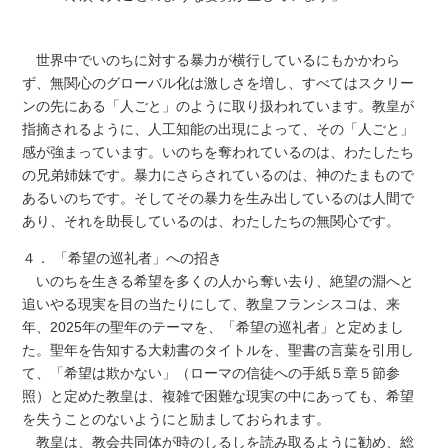
世界中でいのちに対する暴力が横行しているにもかかわら
ず、無関心のグローバル化は激しさを増し、すべてはスクリー
ンの先にある「人ごと」のように取り扱われています。教皇が
指摘されるように、人工知能の出現によって、その「人ごと」
感が強まっています。いのちを奪われているのは、わたしたち
の兄弟姉妹です。暴力にさらされているのは、神のたまもので
あるいのちです。そしてその暴力を生み出しているのは人間で
あり、それを助長しているのは、わたしたちの無関心です。
４． 「希望の巡礼者」への招き
いのちを生きる希望を多くの人から奪い去り、絶望の淵へと
追いやる現実を目の当たりにして、教皇フランシスコは、来
年、2025年の聖年のテーマを、「希望の巡礼者」と定めまし
た。聖年を告知する大勅書のタイトルを、聖書の言葉を引用し
て、「希望は欺かない」（ローマの信徒への手紙５章５節参
照）と定めた教皇は、複雑で困難な現実の中にあっても、希望
を失うことのないようにと励ましておられます。
教皇は、教会共同体が時のしるしを読み取るように勧め、総