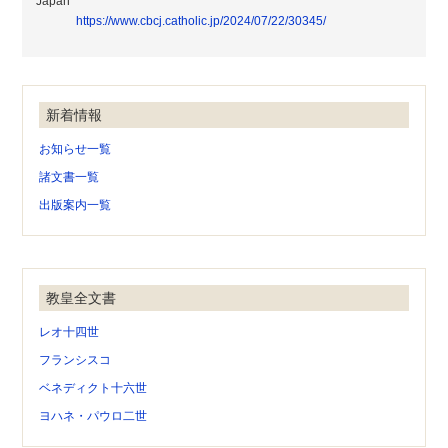
Japan
https://www.cbcj.catholic.jp/2024/07/22/30345/
新着情報
お知らせ一覧
諸文書一覧
出版案内一覧
教皇全文書
レオ十四世
フランシスコ
ベネディクト十六世
ヨハネ・パウロ二世