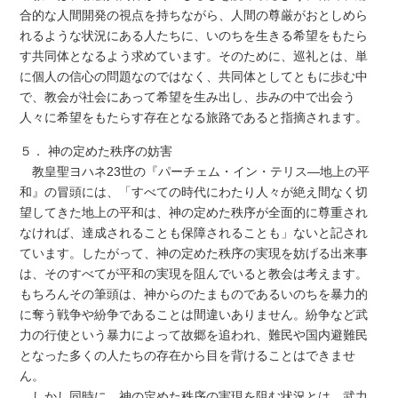
合的な人間開発の視点を持ちながら、人間の尊厳がおとしめら
れるような状況にある人たちに、いのちを生きる希望をもたら
す共同体となるよう求めています。そのために、巡礼とは、単
に個人の信心の問題なのではなく、共同体としてともに歩む中
で、教会が社会にあって希望を生み出し、歩みの中で出会う
人々に希望をもたらす存在となる旅路であると指摘されます。
５． 神の定めた秩序の妨害
教皇聖ヨハネ23世の『パーチェム・イン・テリス―地上の平
和』の冒頭には、「すべての時代にわたり人々が絶え間なく切
望してきた地上の平和は、神の定めた秩序が全面的に尊重され
なければ、達成されることも保障されることも」ないと記され
ています。したがって、神の定めた秩序の実現を妨げる出来事
は、そのすべてが平和の実現を阻んでいると教会は考えます。
もちろんその筆頭は、神からのたまものであるいのちを暴力的
に奪う戦争や紛争であることは間違いありません。紛争など武
力の行使という暴力によって故郷を追われ、難民や国内避難民
となった多くの人たちの存在から目を背けることはできませ
ん。
しかし同時に、神の定めた秩序の実現を阻む状況とは、武力