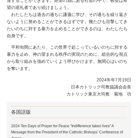
達することができます。絶望の淵にある社会の中で、教会は希
望の巡礼者であり続けましょう。
わたしたちは過去の過ちに謙遜に学び、その過ちを繰り返さ
ないように努めることができるはずです。幾たびも目撃してき
たいのちに対する暴力を止めることができるのは、わたしたち
自身です。
平和旬間にあたり、この世界で起こっているいのちに対する
暴力を止め、神の望まれる秩序の実現のために、総合的な視点
から取り組みを強めていくよう呼びかけます。無関心はいのち
を奪います。
2024年年7月19日
日本カトリック司教協議会会長
カトリック東京大司教 菊地 功
各国語版
2024 Ten Days of Prayer for Peace “Indifference takes lives” A
Message from the President of the Catholic Bishops’ Conference of