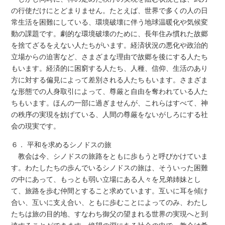
の行使だけにとどまりません。たとえば、世界で多くの人の日
常生活を困難にしている、環境破壊に伴う地球温暖化や気候変
動の課題です。劇的な環境破壊のために、長年住み慣れた故郷
を捨てざるをえない人たちがいます。経済状況の悪化や政治的
立場からの迫害など、さまざまな理由で故郷を後にする人たち
もいます。経済的に困窮する人たち、人種、信仰、生活のあり
方に対する偏見によって差別される人たちもいます。さまざま
な形態での人身取引によって、尊厳と自由を奪われている人た
ちもいます。ほんの一部に過ぎませんが、これらはすべて、神
の秩序の実現を妨げている、人間の尊厳をないがしろにする社
会の現実です。
６． 平和を求めるシノドスの旅
教会は今、シノドスの旅路をともに歩もうと呼びかけていま
す。わたしたちの歩んでいるシノドスの旅は、そういった困難
の中にあって、もっとも弱い立場にある人々を兄弟姉妹とし
て、旅路を歩む仲間とすること求めています。互いに耳を傾け
合い、互いに支え合い、ともに歩むことによってのみ、わたし
たちは旅の目的地、すなわち御父の望まれる世界の実現へと到