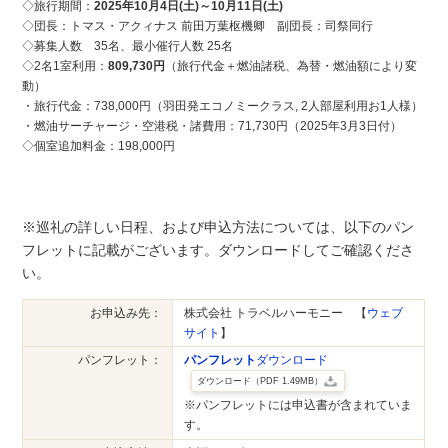
◇旅行期間：
2025年10月4日(土)～10月11日(土)
◇団長：トマス・アクィナス 前田万葉枢機卿 副団長：司祭同行
◇募集人数 35名、最小催行人数 25名
◇2名1室利用：
809,730円
（旅行代金＋燃油諸税、為替・燃油額により変
動）
・旅行代金：738,000円（羽田発エコノミークラス, 2人部屋利用お1人様）
・燃油サーチャージ・空港税・諸費用：71,730円（2025年3月3日付）
◇個室追加料金：198,000円
※巡礼の詳しい日程、および申込方法については、以下のパン
フレットに記載がございます。ダウンロードしてご確認くださ
い。
お申込み先：
株式会社 トラベルハーモニー 【
ウェブ
サイト
】
パンフレット：
パンフレット
ダウンロード
ダウンロード（PDF 1.49MB）
※パンフレットには申込書が含まれていま
す。