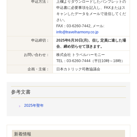
申込方法：
上欄よりダウンロードしたパンフレットの
申込書に必要事項を記入し、FAXまたはス
キャンしたデータをメールで送信してくだ
さい。
FAX：03-6260-7442, メール:
info@travelharmony.co.jp
申込締切：
2025年6月30日(月)、但し 定員に達した場
合、締め切らせて頂きます。
お問い合わせ：
株式会社 トラベルハーモニー
TEL：03-6260-7444（平日10時～18時）
企画・主催：
日本カトリック司教協議会
参考文書
2025年聖年
新着情報