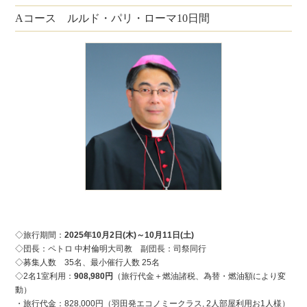
Aコース ルルド・パリ・ローマ10日間
◇旅行期間：
2025年10月2日(木)～10月11日(土)
◇団長：ペトロ 中村倫明大司教 副団長：司祭同行
◇募集人数 35名、最小催行人数 25名
◇2名1室利用：
908,980円
（旅行代金＋燃油諸税、為替・燃油額により変
動）
・旅行代金：828,000円（羽田発エコノミークラス, 2人部屋利用お1人様）