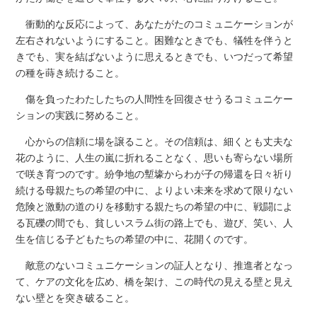
衝動的な反応によって、あなたがたのコミュニケーションが
左右されないようにすること。困難なときでも、犠牲を伴うと
きでも、実を結ばないように思えるときでも、いつだって希望
の種を蒔き続けること。
傷を負ったわたしたちの人間性を回復させうるコミュニケー
ションの実践に努めること。
心からの信頼に場を譲ること。その信頼は、細くとも丈夫な
花のように、人生の嵐に折れることなく、思いも寄らない場所
で咲き育つのです。紛争地の塹壕からわが子の帰還を日々祈り
続ける母親たちの希望の中に、よりよい未来を求めて限りない
危険と激動の道のりを移動する親たちの希望の中に、戦闘によ
る瓦礫の間でも、貧しいスラム街の路上でも、遊び、笑い、人
生を信じる子どもたちの希望の中に、花開くのです。
敵意のないコミュニケーションの証人となり、推進者となっ
て、ケアの文化を広め、橋を架け、この時代の見える壁と見え
ない壁とを突き破ること。