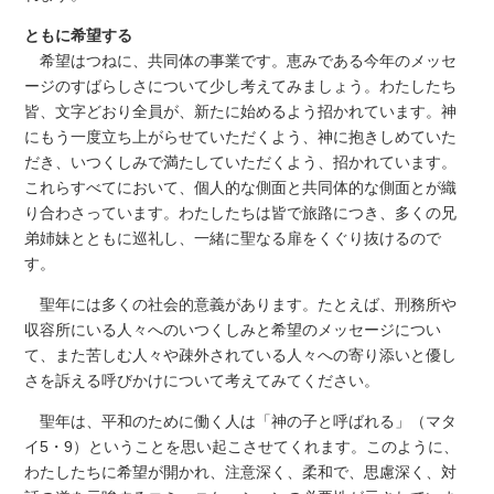
ともに希望する
希望はつねに、共同体の事業です。恵みである今年のメッセ
ージのすばらしさについて少し考えてみましょう。わたしたち
皆、文字どおり全員が、新たに始めるよう招かれています。神
にもう一度立ち上がらせていただくよう、神に抱きしめていた
だき、いつくしみで満たしていただくよう、招かれています。
これらすべてにおいて、個人的な側面と共同体的な側面とが織
り合わさっています。わたしたちは皆で旅路につき、多くの兄
弟姉妹とともに巡礼し、一緒に聖なる扉をくぐり抜けるので
す。
聖年には多くの社会的意義があります。たとえば、刑務所や
収容所にいる人々へのいつくしみと希望のメッセージについ
て、また苦しむ人々や疎外されている人々への寄り添いと優し
さを訴える呼びかけについて考えてみてください。
聖年は、平和のために働く人は「神の子と呼ばれる」（マタ
イ5・9）ということを思い起こさせてくれます。このように、
わたしたちに希望が開かれ、注意深く、柔和で、思慮深く、対