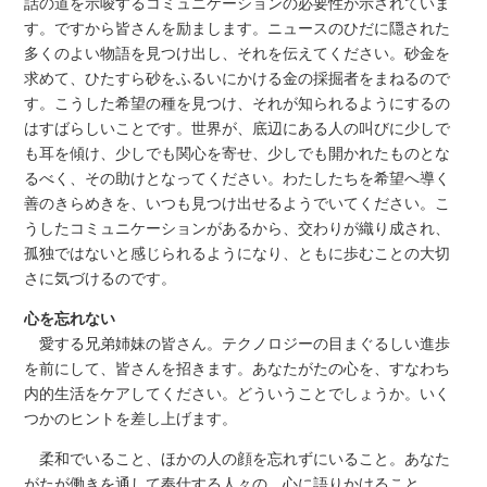
話の道を示唆するコミュニケーションの必要性が示されていま
す。ですから皆さんを励まします。ニュースのひだに隠された
多くのよい物語を見つけ出し、それを伝えてください。砂金を
求めて、ひたすら砂をふるいにかける金の採掘者をまねるので
す。こうした希望の種を見つけ、それが知られるようにするの
はすばらしいことです。世界が、底辺にある人の叫びに少しで
も耳を傾け、少しでも関心を寄せ、少しでも開かれたものとな
るべく、その助けとなってください。わたしたちを希望へ導く
善のきらめきを、いつも見つけ出せるようでいてください。こ
うしたコミュニケーションがあるから、交わりが織り成され、
孤独ではないと感じられるようになり、ともに歩むことの大切
さに気づけるのです。
心を忘れない
愛する兄弟姉妹の皆さん。テクノロジーの目まぐるしい進歩
を前にして、皆さんを招きます。あなたがたの心を、すなわち
内的生活をケアしてください。どういうことでしょうか。いく
つかのヒントを差し上げます。
柔和でいること、ほかの人の顔を忘れずにいること。あなた
がたが働きを通して奉仕する人々の、心に語りかけること。