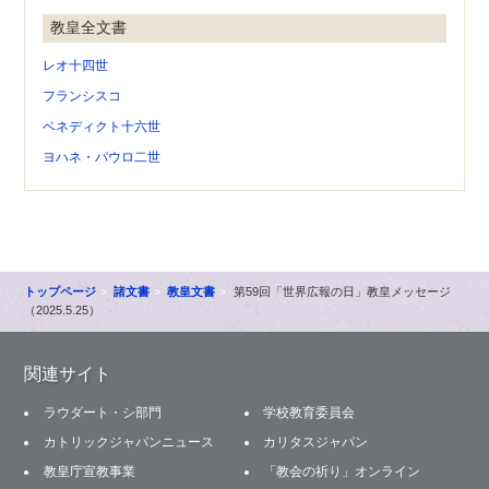
教皇全文書
レオ十四世
フランシスコ
ベネディクト十六世
ヨハネ・パウロ二世
トップページ
諸文書
教皇文書
第59回「世界広報の日」教皇メッセージ
（2025.5.25）
関連サイト
ラウダート・シ部門
学校教育委員会
カトリックジャパンニュース
カリタスジャパン
教皇庁宣教事業
「教会の祈り」オンライン