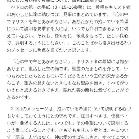
ペトロの第一の手紙（3・15−16参照）は、希望をキリスト者
のあかしと伝達に結びつけ、見事にまとめています。「心の中
でキリストを主とあがめなさい。あなたがたの抱いている希望
について説明を要求する人には、いつでも弁明できるように備
えていなさい。それも、穏やかに、敬意をもって、正しい良心
で、弁明するようにしなさい」。このことばから引き出せる3つ
のメッセージに焦点を当てたいと思います。
「心の中で主とあがめなさい」。キリスト者の希望には顔が
あります。復活した主の顔です。聖霊のたまものを介して、い
つもわたしたちとともにいてくださるという主の約束があるか
らこそ、望みの見えないときにもなお望みを抱き、すべてがつ
いえたと思えるときでさえ、隠れた善の断片に気づくことがで
きるのです。
2つ目のメッセージは、抱いている希望について説明する心づ
もりをしておくようにとの求めです。注目すべきは、使徒ペト
ロが「要求する人には、いつでも」その希望について説明する
よう促していることです。そもそもキリスト者とは、神につい
て「語る」人ではなく、神の愛のすばらしさと、すべてについ