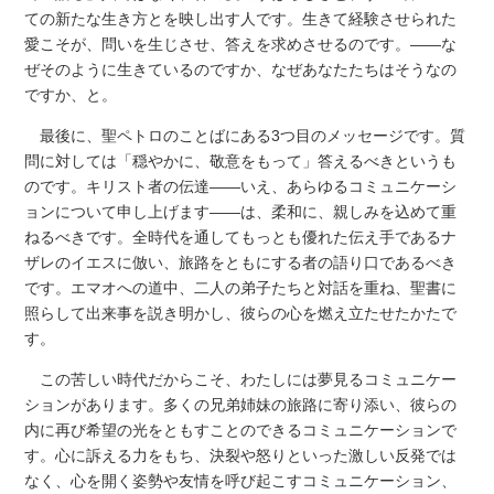
ての新たな生き方とを映し出す人です。生きて経験させられた
愛こそが、問いを生じさせ、答えを求めさせるのです。――な
ぜそのように生きているのですか、なぜあなたたちはそうなの
ですか、と。
最後に、聖ペトロのことばにある3つ目のメッセージです。質
問に対しては「穏やかに、敬意をもって」答えるべきというも
のです。キリスト者の伝達――いえ、あらゆるコミュニケーシ
ョンについて申し上げます――は、柔和に、親しみを込めて重
ねるべきです。全時代を通してもっとも優れた伝え手であるナ
ザレのイエスに倣い、旅路をともにする者の語り口であるべき
です。エマオへの道中、二人の弟子たちと対話を重ね、聖書に
照らして出来事を説き明かし、彼らの心を燃え立たせたかたで
す。
この苦しい時代だからこそ、わたしには夢見るコミュニケー
ションがあります。多くの兄弟姉妹の旅路に寄り添い、彼らの
内に再び希望の光をともすことのできるコミュニケーションで
す。心に訴える力をもち、決裂や怒りといった激しい反発では
なく、心を開く姿勢や友情を呼び起こすコミュニケーション、