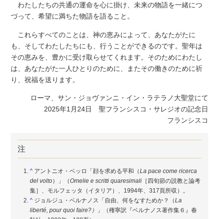
わたしたちの共通の運命を心に掛け、未来の物語を一緒につ
づって、希望に満ちた物語を語ること。
これらすべてのことは、神の恵みによって、あなたがたに
も、そしてわたしたちにも、行うことができるのです。聖年は
その恵みを、豊かに受け取らせてくれます。そのためにわたし
は、あなたがた一人ひとりのために、またその働きのために祈
り、祝福を送ります。
ローマ、サン・ジョヴァンニ・イン・ラテラノ大聖堂にて
2025年1月24日 聖フランシスコ・サレジオの記念日
フランシスコ
注
^
アントニオ・ベッロ「顔を求める平和（
La pace come ricerca
del volto
）」（
Omelie e scritti quaresimali
［四旬節の説教と論考
集］、モルフェッタ（イタリア）、1994年、317頁所収）。
^
ジョルジュ・ベルナノス「自由、何をなすためか？（
La
liberté, pour quoi faire?）
」（権寧訳『ベルナノス著作集６』春