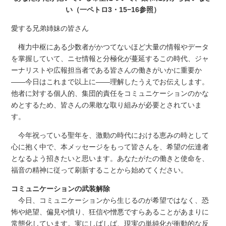
い（一ペトロ3・15−16参照）
愛する兄弟姉妹の皆さん
権力中枢にある少数者がかつてないほど大量の情報やデータ
を掌握していて、ニセ情報と分極化が蔓延するこの時代、ジャ
ーナリストや広報担当者である皆さんの働きがいかに重要か
――今日はこれまで以上に――理解したうえでお伝えします。
他者に対する個人的、集団的責任をコミュニケーションのかな
めとするため、皆さんの果敢な取り組みが必要とされていま
す。
今年祝っている聖年を、激動の時代における恵みの時として
心に抱く中で、本メッセージをもって皆さんを、希望の伝達者
となるよう招きたいと思います。あなたがたの働きと使命を、
福音の精神に従って刷新することから始めてください。
コミュニケーションの武装解除
今日、コミュニケーションから生じるのが希望ではなく、恐
怖や絶望、偏見や憤り、狂信や憎悪ですらあることがあまりに
常態化しています。実にしばしば、現実の単純化が衝動的な反