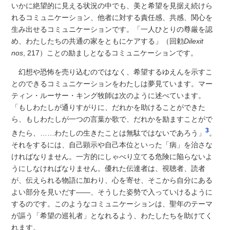
いかに絶望的に見える状況の中でも、美と希望を見据え続けら
れるコミュニケーション、他者に対する責任感、共感、関心を
生み出せるコミュニケーションです。「一人ひとりの尊厳を認
め、わたしたちの共通の家をともにケアする」（回勅
Dilexit
nos
, 217）ことの励ましとなるコミュニケーションです。
幻想や恐怖を売り込むのではなく、希望するゆえんを示すこ
とのできるコミュニケーションをわたしは夢見ています。マー
ティン・ルーサー・キング牧師は次のように述べています。
「もしわたしが通りすがりに、だれかを助けることができた
ら、もしわたしが一つの言葉か歌で、だれかを励ますことがで
3
きたら、……わたしの生きたことは無駄ではないであろう」
。
それをするには、自己顕示や自己本位といった「病」を治さな
ければなりません。一方的にしゃべり立てる危険に陥らないよ
うにしなければなりません。優れた伝達者は、視聴者、読者
が、伝えられる物語に加わり、心を寄せ、そこから自分にある
よい部分を見いだす――、そうした姿勢で入っていけるように
するのです。このようなコミュニケーションは、聖年のテーマ
が謳う「希望の巡礼者」となれるよう、わたしたちを助けてく
れます。