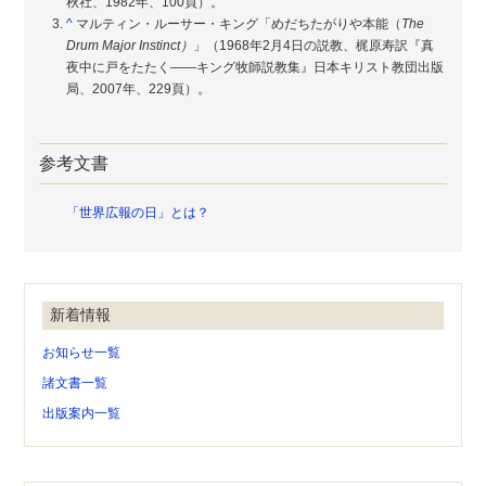
秋社、1982年、100頁）。
^
マルティン・ルーサー・キング「めだちたがりや本能（
The
Drum Major Instinct）
」（1968年2月4日の説教、梶原寿訳『真
夜中に戸をたたく――キング牧師説教集』日本キリスト教団出版
局、2007年、229頁）。
参考文書
「世界広報の日」とは？
新着情報
お知らせ一覧
諸文書一覧
出版案内一覧