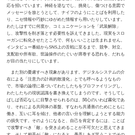
応を招いています。神経を逆なでし、挑発し、傷つける意図で
メッセージを放とうとして、ナイフのようにことばを利用した
り、ニセ情報や巧妙にゆがめた情報すら用いたりしています。
わたしはすでに何度か、コミュニケーションを「武装解除」
し、攻撃性を削ぎ落とす必要性を訴えてきました。現実をスロ
ーガンに転化させたところで、何もいいことは生まれません。
インタビュー番組からSNS上の舌戦に至るまで、競争、対立、
支配欲や所有欲、世論操作のたぐいが席巻する恐れを、だれも
が目の当たりにしています。
また別の憂慮すべき現象があります。デジタルシステムの介
在による「注意力の計画的散漫化」とでも呼べるようなもの
で、市場の論理に基づいてわたしたちをプロファイリングし、
わたしたちの現状認識を書き換えてしまうのです。そうしてし
ばしば否応なしに目撃させられるのは、関心のいわば霧化であ
り、それによる共同体の基盤、すなわち共通善のためにともに
働き、互いに耳を傾け、他者の言い分を理解しようとする能力
の損失です。そのようになると、自己を肯定するには、ことば
で攻撃すべき「敵」を突き止めることが不可欠だと思えてきま
す。そして相手が「敵」になると、愚弄しあざ笑うことでその