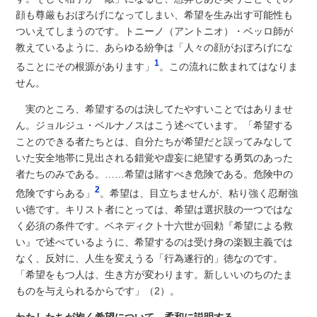
顔も尊厳もおぼろげになってしまい、希望を生み出す可能性も
ついえてしまうのです。トニーノ（アントニオ）・ベッロ師が
教えているように、あらゆる紛争は「人々の顔がおぼろげにな
1
ることにその根源があります」
。この流れに飲まれてはなりま
せん。
実のところ、希望するのは決してたやすいことではありませ
ん。ジョルジュ・ベルナノスはこう述べています。「希望する
ことのできる者たちとは、自分たちが希望だと誤ってみなして
いた安全地帯に見出される錯覚や虚妄に絶望する勇気のあった
者たちのみである。……希望は賭すべき危険である。危険中の
2
危険ですらある」
。希望は、目立ちませんが、粘り強く忍耐強
い徳です。キリスト者にとっては、希望は選択肢の一つではな
く必須の条件です。ベネディクト十六世が回勅『希望による救
い』で述べているように、希望するのは受け身の楽観主義では
なく、反対に、人生を変えうる「行為遂行的」徳なのです。
「希望をもつ人は、生き方が変わります。新しいいのちのたま
ものを与えられるからです」（2）。
わたしたちが抱く希望について、柔和に説明する