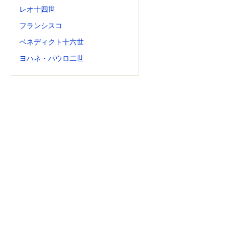
レオ十四世
フランシスコ
ベネディクト十六世
ヨハネ・パウロ二世