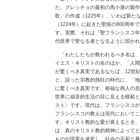
た。グレッチョの最初の馬小屋の製作
歌」の作成（1225年）、いわば新
（1224年）に起きた聖痕の800周
す。実際、それは「聖フランシスコ年
代世界で聖なる者となるように招かれ
「わたしたちが救われるべき名は、
イエス・キリストの名のほか、「人間
が驚くべき真実であるならば、12世
と、誤った宗教的熱狂の時代に、「地
に驚くべき真実です。裕福な商人の息
世界に福音的生活の目に見える模範と
スト〉です。現代は、フランシスコが
フランシスコの教えは現代においてこ
す。キリスト教的な愛が衰えるとき、
は、真のキリスト教的精神によってと
ものが現実を凌駕し、社会の不和と暴