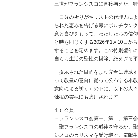
三世がフランシスコに直接与えた、特
自分の祈りがキリストの代理人によ
られた恵みを告げる際にポルチウンク
意と喜びをもって、わたしたちの信仰
と時を同じくする2026年1月10日か
することを定めます。この特別聖年に
自らも生活の聖性の模範、絶えざる平
提示された目的をより完全に達成す
って教皇の意向に従って公布する本教
意向による祈り）の下に、以下の人々
煉獄の霊魂にも適用されます。
１）会員。
－フランシスコ会第一、第二、第三会
－聖フランシスコの戒律を守るか、聖
シスコのカリスマを受け継ぐ、奉献生