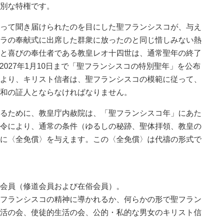
別な特権です。
って聞き届けられたのを目にした聖フランシスコが、与え
ラの奉献式に出席した群衆に放ったのと同じ惜しみない熱
と喜びの奉仕者である教皇レオ十四世は、通常聖年の終了
ら2027年1月10日まで「聖フランシスコの特別聖年」を公布
より、キリスト信者は、聖フランシスコの模範に従って、
和の証人とならなければなりません。
るために、教皇庁内赦院は、「聖フランシスコ年」にあた
令により、通常の条件（ゆるしの秘跡、聖体拝領、教皇の
に〈全免償〉を与えます。この〈全免償〉は代禱の形式で
会員（修道会員および在俗会員）。
フランシスコの精神に導かれるか、何らかの形で聖フラン
活の会、使徒的生活の会、公的・私的な男女のキリスト信