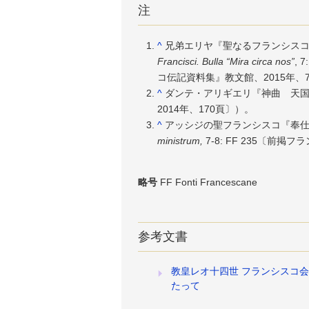
注
^
兄弟エリヤ『聖なるフランシスコ
Francisci. Bulla “Mira circa nos”
,
コ伝記資料集』教文館、2015年、
^
ダンテ・アリギエリ『神曲 天
2014年、170頁〕）。
^
アッシジの聖フランシスコ『奉仕
ministrum,
7-8: FF 235〔前
略号
FF Fonti Francescane
参考文書
教皇レオ十四世 フランシスコ
たって