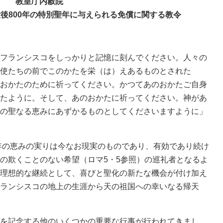
教皇庁内赦院
後800年の特別聖年に与えられる免償に関する教令
フランシスコをしっかりと記憶に刻んでください。人々の
使たちの前でこのかたを栄（は）えあるものとされた
おかたのために祈ってください。かつてあのおかたご自身
たように。そして、あのおかたに祈ってください。神があ
の聖なる恵みにあずかるものとしてくださいますように」
年の恵みの実りは今なお現実のものであり、有効であり続け
の欺くことのない希望（ロマ5・5参照）の巡礼者となるよ
理想的な継続として、喜びと聖化の新たな機会が付け加え
ランシスコの地上の生涯から天の祖国への幸いなる帰天
を記念する他のいくつかの重要な行事が行われてきまし