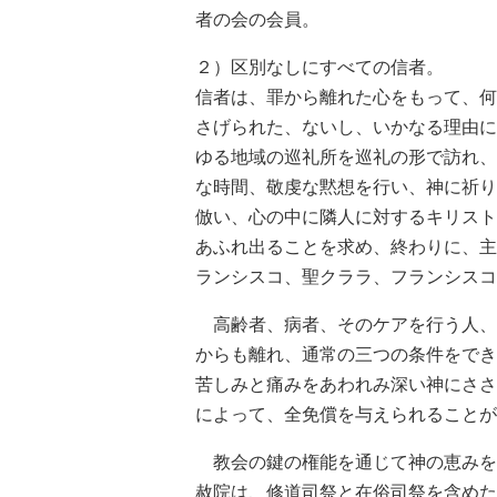
者の会の会員。
２）区別なしにすべての信者。
信者は、罪から離れた心をもって、何
さげられた、ないし、いかなる理由に
ゆる地域の巡礼所を巡礼の形で訪れ、
な時間、敬虔な黙想を行い、神に祈り
倣い、心の中に隣人に対するキリスト
あふれ出ることを求め、終わりに、主
ランシスコ、聖クララ、フランシスコ
高齢者、病者、そのケアを行う人、
からも離れ、通常の三つの条件をでき
苦しみと痛みをあわれみ深い神にささ
によって、全免償を与えられることが
教会の鍵の権能を通じて神の恵みを
赦院は、修道司祭と在俗司祭を含めた