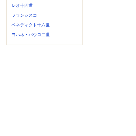
レオ十四世
フランシスコ
ベネディクト十六世
ヨハネ・パウロ二世