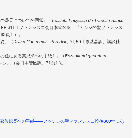
の帰天についての回状』（
Epistola Encyclica de Transitu Sancti
 7: FF 311〔フランシスコ会日本管区訳、『アシジの聖フランシス
783頁〕）。
国篇』（
Divina Commedia, Paradiso,
Xl, 50〔原基晶訳、講談社、
の任にある某兄弟への手紙〕』（E
pistola ad quondam
掲フランシスコ会日本管区訳、71頁〕)。
会家族総長への手紙――アッシジの聖フランシスコ没後800年にあ