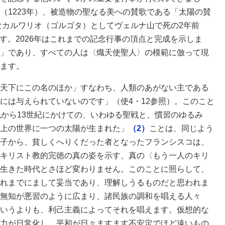
（1223年）、被造物の聖なる美への賛歌である「太陽の賛
たなカルワリオ（ゴルゴタ）としてヴェルナ山で死の2年前
年です。2026年はこれまでの記念行事の頂点と完成を示しま
」であり、すべての人は〈熾天使聖人〉の模範に倣って現
ます。
天下にこの名のほか」すなわち、人類のあがない主である
には与えられていないのです」（使4・12参照）。このこと
紀から13世紀にかけての、いわゆる聖戦と、慣習のゆるみ
上の世界に一つの太陽が生まれた」
（2）
ことは、同じよう
子から、貧しくへりくだった者となったフランシスコは、
キリスト教的完徳の真の姿を示す、真の〈もう一人のキリ
生きた時代とさほど変わりません。このことに照らして、
れまでにまして妥当であり、理解しうるものだと思われま
無知が悪習のように広まり、諸民族の調和を唱える人々
いうよりも、利己主義によってそれを唱えます。仮想的な
力が日常化し、平和が日々ますます不安定でほど遠いもの