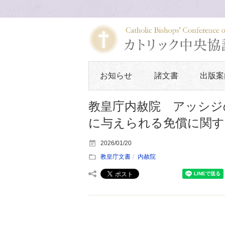
お知らせ
諸文書
出版案
教皇庁内赦院 アッシジ
に与えられる免償に関す
2026/01/20
教皇庁文書
内赦院