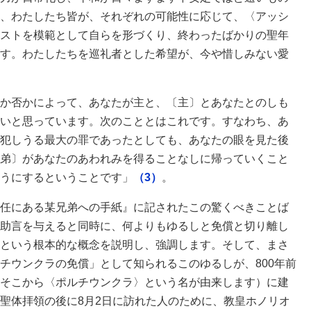
、わたしたち皆が、それぞれの可能性に応じて、〈アッシ
ストを模範として自らを形づくり、終わったばかりの聖年
す。わたしたちを巡礼者とした希望が、今や惜しみない愛
か否かによって、あなたが主と、〔主〕とあなたとのしも
いと思っています。次のこととはこれです。すなわち、あ
犯しうる最大の罪であったとしても、あなたの眼を見た後
弟〕があなたのあわれみを得ることなしに帰っていくこと
うにするということです」
（3）
。
任にある某兄弟への手紙』に記されたこの驚くべきことば
助言を与えると同時に、何よりもゆるしと免償と切り離し
という根本的な概念を説明し、強調します。そして、まさ
チウンクラの免償」として知られるこのゆるしが、800年前
そこから〈ポルチウンクラ〉という名が由来します）に建
聖体拝領の後に8月2日に訪れた人のために、教皇ホノリオ