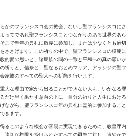
らかのフランシスコ会の教会、ないし聖フランシスコにさ
よってであれ聖フランシスコとつながりのある世界のあら
そこで聖年の典礼に敬虔に参加し、または少なくとも適切
をささげます。この祈りの中で、聖フランシスコの模範に
教的愛の思いと、諸民族の間の一致と平和への真の願いが
の祈りと、信条と、聖なるおとめマリア、アッシジの聖フ
会家族のすべての聖人への祈願を行います。
重大な理由で家から出ることができない人も、いかなる罪
るだけ早く果たす意向の下に、自分の祈りと人生における
げながら、聖フランシスコ年の典礼に霊的に参加すること
できます。
得るこのような機会が容易に実現できるために、教皇庁内
、適切な権限を授けられたすべての司祭に対し、速やかで