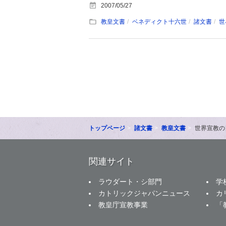
2007/05/27
教皇文書
ベネディクト十六世
諸文書
世
トップページ
諸文書
教皇文書
世界宣教の
関連サイト
ラウダート・シ部門
学
カトリックジャパンニュース
カ
教皇庁宣教事業
「