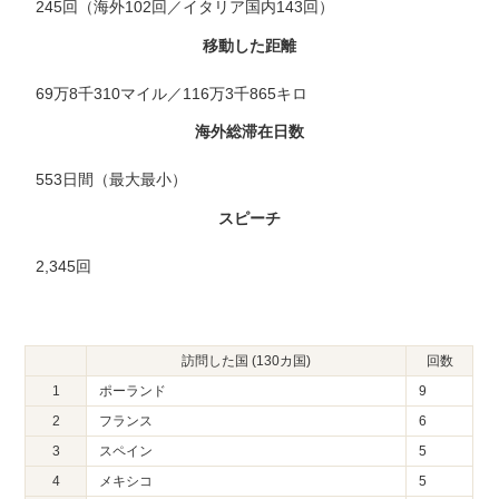
245回（海外102回／イタリア国内143回）
移動した距離
69万8千310マイル／116万3千865キロ
海外総滞在日数
553日間（最大最小）
スピーチ
2,345回
訪問した国 (130カ国)
回数
1
ポーランド
9
2
フランス
6
3
スペイン
5
4
メキシコ
5