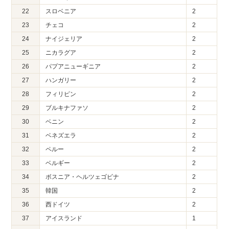
22
スロベニア
2
23
チェコ
2
24
ナイジェリア
2
25
ニカラグア
2
26
パプアニューギニア
2
27
ハンガリー
2
28
フィリピン
2
29
ブルキナファソ
2
30
ベニン
2
31
ベネズエラ
2
32
ペルー
2
33
ベルギー
2
34
ボスニア・ヘルツェゴビナ
2
35
韓国
2
36
西ドイツ
2
37
アイスランド
1