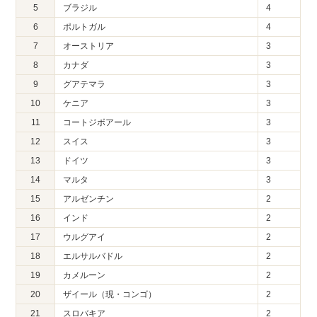
5
ブラジル
4
6
ポルトガル
4
7
オーストリア
3
8
カナダ
3
9
グアテマラ
3
10
ケニア
3
11
コートジボアール
3
12
スイス
3
13
ドイツ
3
14
マルタ
3
15
アルゼンチン
2
16
インド
2
17
ウルグアイ
2
18
エルサルバドル
2
19
カメルーン
2
20
ザイール（現・コンゴ）
2
21
スロバキア
2