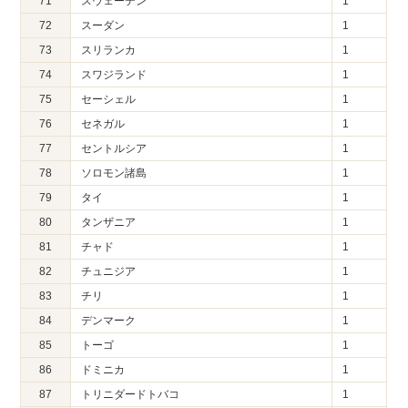
71
スウェーデン
1
72
スーダン
1
73
スリランカ
1
74
スワジランド
1
75
セーシェル
1
76
セネガル
1
77
セントルシア
1
78
ソロモン諸島
1
79
タイ
1
80
タンザニア
1
81
チャド
1
82
チュニジア
1
83
チリ
1
84
デンマーク
1
85
トーゴ
1
86
ドミニカ
1
87
トリニダードトバコ
1