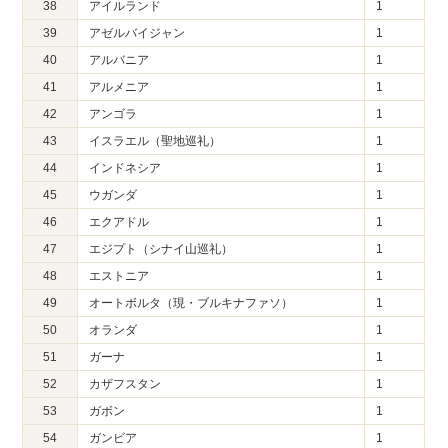
38
アイルランド
1
39
アゼルバイジャン
1
40
アルバニア
1
41
アルメニア
1
42
アンゴラ
1
43
イスラエル（聖地巡礼）
1
44
インドネシア
1
45
ウガンダ
1
46
エクアドル
1
47
エジプト（シナイ山巡礼）
1
48
エストニア
1
49
オートボルタ（現・ブルキナファソ）
1
50
オランダ
1
51
ガーナ
1
52
カザフスタン
1
53
ガボン
1
54
ガンビア
1