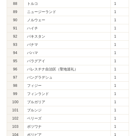
88
トルコ
1
89
ニュージーランド
1
90
ノルウェー
1
91
ハイチ
1
92
パキスタン
1
93
パナマ
1
94
バハマ
1
95
パラグアイ
1
96
パレスチナ自治区（聖地巡礼）
1
97
バングラデシュ
1
98
フィジー
1
99
フィンランド
1
100
ブルガリア
1
101
ブルンジ
1
102
ベリーズ
1
103
ボツワナ
1
104
ボリビア
1