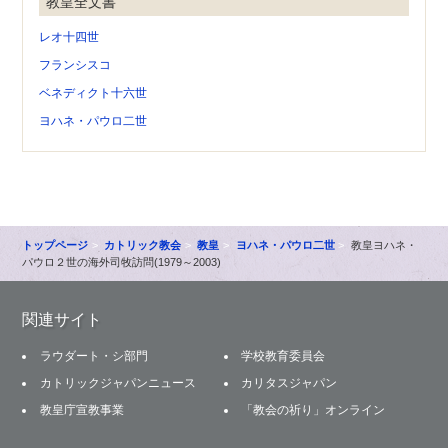
教皇全文書
レオ十四世
フランシスコ
ベネディクト十六世
ヨハネ・パウロ二世
トップページ
カトリック教会
教皇
ヨハネ・パウロ二世
教皇ヨハネ・
パウロ２世の海外司牧訪問(1979～2003)
関連サイト
ラウダート・シ部門
学校教育委員会
カトリックジャパンニュース
カリタスジャパン
教皇庁宣教事業
「教会の祈り」オンライン