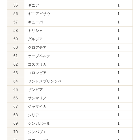
55
ギニア
1
56
ギニアビサウ
1
57
キューバ
1
58
ギリシャ
1
59
グルジア
1
60
クロアチア
1
61
ケープベルデ
1
62
コスタリカ
1
63
コロンビア
1
64
サントメプリンシペ
1
65
ザンビア
1
66
サンマリノ
1
67
ジャマイカ
1
68
シリア
1
69
シンガポール
1
70
ジンバブエ
1