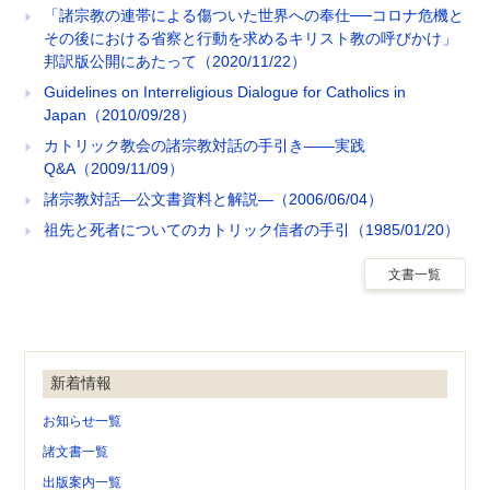
「諸宗教の連帯による傷ついた世界への奉仕──コロナ危機と
その後における省察と行動を求めるキリスト教の呼びかけ」
邦訳版公開にあたって（2020/11/22）
Guidelines on Interreligious Dialogue for Catholics in
Japan（2010/09/28）
カトリック教会の諸宗教対話の手引き――実践
Q&A（2009/11/09）
諸宗教対話―公文書資料と解説―（2006/06/04）
祖先と死者についてのカトリック信者の手引（1985/01/20）
文書一覧
新着情報
お知らせ一覧
諸文書一覧
出版案内一覧