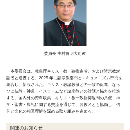
委員長 中村倫明大司教
本委員会は、教皇庁キリスト教一致推進省、および諸宗教対
話省と連携する。2025 年に諸宗教部門とエキュメニズム部門を
統合し、新設された。キリスト教諸教派との一致の促進、なら
びに仏教・神道・イスラームなど諸宗教との対話と協力を推進
する。国内外の資料収集、キリスト教一致祈祷週間の共催、神
学・聖書・典礼に関する交流を通じて、各教区とも協働し、信
仰と文化の相互理解を深める取り組みを進める。
関連のお知らせ