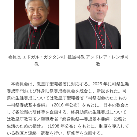
委員長 エドガル・ガクタン司
担当司教 アンドレア・レンボ司
教
教
本委員会は、教皇庁聖職者省に対応する。2025 年に司祭生涯
養成部門および終身助祭養成委員会を統合し、新設された。司
祭の生涯養成については教皇庁聖職者省『司祭召命のたまもの
―司祭養成基本要綱』（2016 年公布）をもとに、日本の教会と
して各段階の研修等を企画する。終身助祭の生涯養成について
は教皇庁教育省／聖職者省『終身助祭―養成基本要綱・役務と
生活のための指針』（1998 年公布）をもとに、制度を導入して
いる教区と連絡・調整を行い、研修等を企画する。