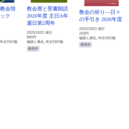
ク教会情
教会暦と聖書朗読
教会の祈り―日々
ブック
2026年度 主日A年
の手引き 2026年度
週日第2周年
2025/10/21 発行
2025/10/21 発行
220円
880円
秘跡と典礼, 年次刊行物
 年次刊行物
秘跡と典礼, 年次刊行物
発売中
発売中