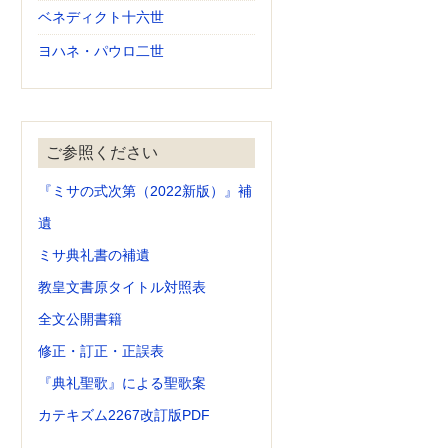
ベネディクト十六世
ヨハネ・パウロ二世
ご参照ください
『ミサの式次第（2022新版）』補
遺
ミサ典礼書の補遺
教皇文書原タイトル対照表
全文公開書籍
修正・訂正・正誤表
『典礼聖歌』による聖歌案
カテキズム2267改訂版PDF