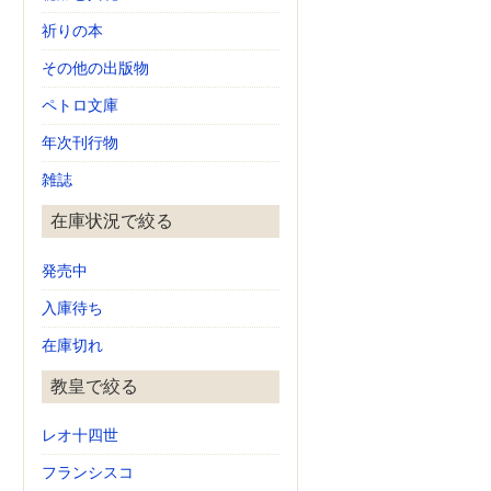
祈りの本
その他の出版物
ペトロ文庫
年次刊行物
雑誌
在庫状況で絞る
発売中
入庫待ち
在庫切れ
教皇で絞る
レオ十四世
フランシスコ