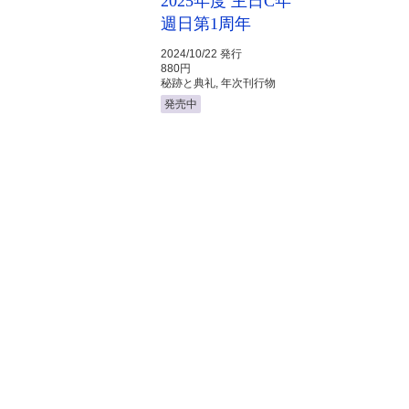
2025年度 主日C年
週日第1周年
2024/10/22 発行
880円
秘跡と典礼, 年次刊行物
発売中