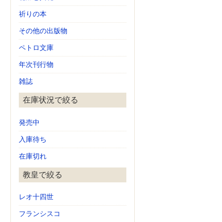
祈りの本
その他の出版物
ペトロ文庫
年次刊行物
雑誌
在庫状況で絞る
発売中
入庫待ち
在庫切れ
教皇で絞る
レオ十四世
フランシスコ