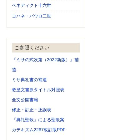
ベネディクト十六世
ヨハネ・パウロ二世
ご参照ください
『ミサの式次第（2022新版）』補
遺
ミサ典礼書の補遺
教皇文書原タイトル対照表
全文公開書籍
修正・訂正・正誤表
『典礼聖歌』による聖歌案
カテキズム2267改訂版PDF