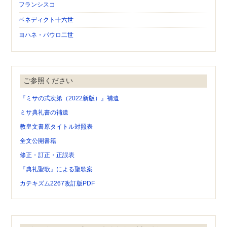
フランシスコ
ベネディクト十六世
ヨハネ・パウロ二世
ご参照ください
『ミサの式次第（2022新版）』補遺
ミサ典礼書の補遺
教皇文書原タイトル対照表
全文公開書籍
修正・訂正・正誤表
『典礼聖歌』による聖歌案
カテキズム2267改訂版PDF