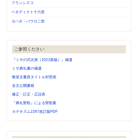
フランシスコ
ベネディクト十六世
ヨハネ・パウロ二世
ご参照ください
『ミサの式次第（2022新版）』補遺
ミサ典礼書の補遺
教皇文書原タイトル対照表
全文公開書籍
修正・訂正・正誤表
『典礼聖歌』による聖歌案
カテキズム2267改訂版PDF