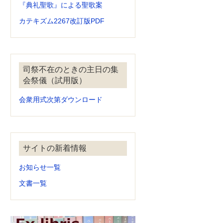
『典礼聖歌』による聖歌案
カテキズム2267改訂版PDF
司祭不在のときの主日の集
会祭儀（試用版）
会衆用式次第ダウンロード
サイトの新着情報
お知らせ一覧
文書一覧