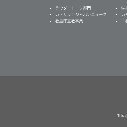
ラウダート・シ部門
学
カトリックジャパンニュース
カ
教皇庁宣教事業
「
This 