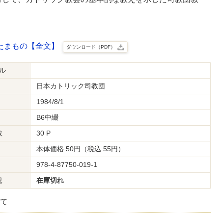
たまもの【全文】
ダウンロード（PDF）
ル
日本カトリック司教団
1984/8/1
B6中綴
数
30 P
本体価格 50円（税込 55円）
978-4-87750-019-1
況
在庫切れ
て