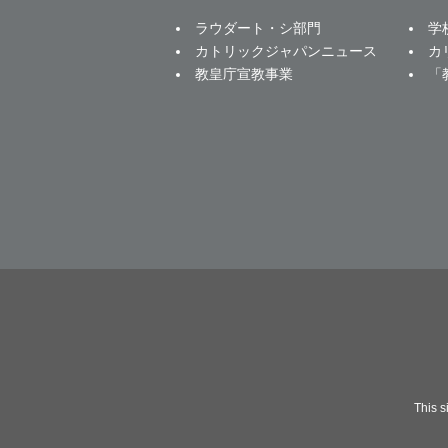
ラウダート・シ部門
学
カトリックジャパンニュース
カ
教皇庁宣教事業
「
This 