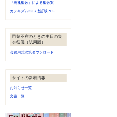
『典礼聖歌』による聖歌案
カテキズム2267改訂版PDF
司祭不在のときの主日の集
会祭儀（試用版）
会衆用式次第ダウンロード
サイトの新着情報
お知らせ一覧
文書一覧