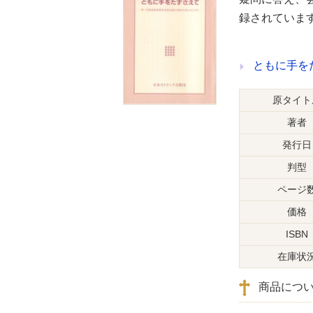
録されていま
ともに手を
原タイト
著者
発行日
判型
ページ
価格
ISBN
在庫状
商品につ