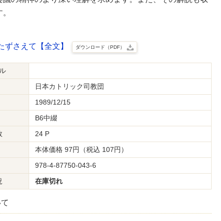
す。
たずさえて【全文】
ダウンロード（PDF）
ル
日本カトリック司教団
1989/12/15
B6中綴
数
24 P
本体価格 97円（税込 107円）
978-4-87750-043-6
況
在庫切れ
いて