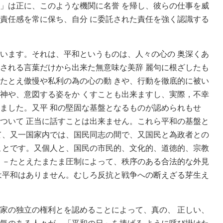
」は正に、このような機関に名誉 を帰し、彼らの仕事を威
責任感を常に保ち、自分 に委託された責任を強く認識する
います。それは、平和というものは、人々の心の 奥深くあ
される言葉だけから出来た無意味な美辞 麗句に根ざしたも
たとえ傲慢や私利の為の心の動 きや、行動を徹底的に被い
神や、意図する姿をか くすことも出来ますし、実際，不幸
ました。又平 和の堅固な基盤となるものが認められもせ
ついて 正当に話すことは出来ません。これら平和の基盤と
て、又一国家内では、国民同志の間で、又国民と為政者との
ことです。又個人と、国民の市民的、文化的、道徳的、宗教
。－たとえたまたま圧制によって、秩序のある合法的な外見
は平和はありません。むしろ反抗と戦争への断えざる芽生え
家の独立の権利とを認めることによって、真の、 正しい、