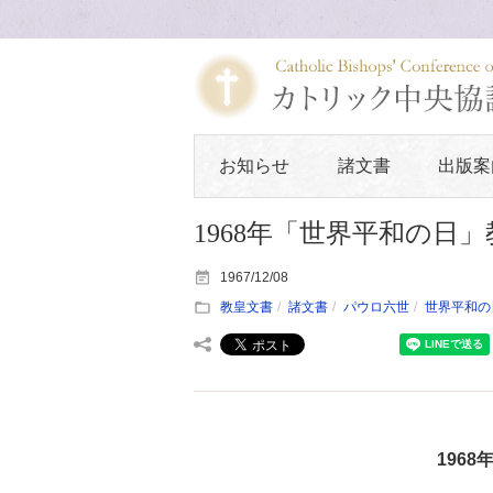
お知らせ
諸文書
出版案
1968年「世界平和の日
1967/12/08
教皇文書
諸文書
パウロ六世
世界平和の
196