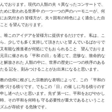
んでおります。現代の人類の夫 々異なったコンサートで、
ために歌われる世界中 の一つ一つの声のハーモニーが、何
にお気付きの 皆様方が、夫々固有の特色によく適合した自
こと を望んでおります。
、唯このアイデアを皆様方に提供するだけです。 私は、こ
ら、少しでも多く支持して頂きたいと望 んでいるばかりで
又有能な推進者が何処にでもお られることゝ望んでおりま
元旦に催される「平和 の日」を通じて、悲惨な、致命的な
と解放された 人類の中に、世界の歴史に一つの秩序のある
たる 記を、刻みつけることがお出来になると思います。
教の信仰に根ざした宗教的な表明によって、この 「平和の
務づける積りです。でもこの「日」の催 しに与る積りのす
申し述べたいと思います。先ず 第一に、平和をおびやかし
時、その平和を何時も 守る必要性が重大であるということ
ズムが存続す る危険です。