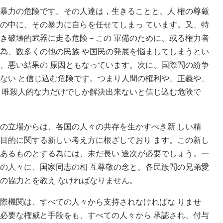
暴力の危険です。その人達は，生きることと、人 権の尊厳
の中に、その暴力に自らを任せてしまっ ています。又、特
き破壊的武器に走る危険－この 軍備のために、或る権力者
為、数多くの他の民族 や国民の発展を悩ましてしまうとい
、悪い結果の 原因ともなっています。次に、国際間の紛争
ない と信じ込む危険です。つまり人間の権利や、正義や、
、唯殺人的な力だけでしか解決出来ないと信じ込む危険で
の立場からは、各国の人々の共存を生かすべき新 しい精
目的に関する新しい考え方に根ざしており ます。この新し
あるものとする為には、未だ長い 途次が必要でしょう。一
の人々に、国家同志の相 互尊敬の念と、各民族間の兄弟愛
の協力とを教え なければなりません。
際機関は、すべての人々から支持されなければな りませ
必要な権威と手段をも、すべての人々から 承認され、付与