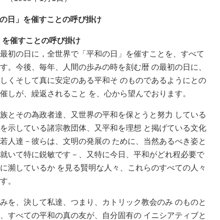
の日」を催すことの呼び掛け
」を催すことの呼び掛け
最初の日に，全世界で「平和の日」を催すことを、すべて
す。今後、毎年、人間の歩みの時を刻む暦 の最初の日に、
しくそして真に安定のある平和そ のものであるようにとの
催しが、繰返されること を、心から望んでおります。
族とその為政者達、又世界の平和を保とうと努力 している
を示している諸宗教団体、又平和を理想 と掲げている文化
若人達－彼らは、文明の発展の ために、当然あるべき姿と
就いて特に鋭敏です－、又特に今日、平和がどれ程必要で
に瀕しているか を見る賢明な人々、これらのすべての人々
す。
みを、決して私達、つまり、カトリック教会のみ のものと
、すべての平和の真の友が、自分固有の イニシアティブと