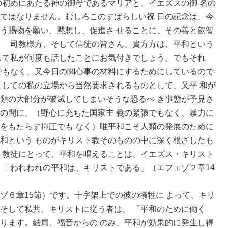
初めにあたる神の御母であるマリアと、イエズスの御 名の
てはなりません。むしろこのすばらしい祝 日の記念は、今
う賜物を願い、黙想し、促進さ せることに、その善と叡智
。 司教様方、そして信徒の皆さん、貴方方は、平和という
して私が何度も話したことにお気付きでしょう。でもそれ
でもなく、又今日の関心事の材料にするためにしているので
としての私の立場から当然要求されるものとして、又平 和が
類の大部分が破滅してしまいそうな恐るべ き事態が予見さ
の間に、（野心に充ちた国家主 義の緊張でもなく、暴力に
をもたらす抑圧でも なく）唯平和こそ人類の発展のために
和という ものがキリスト教そのものの中に深く根ざしたも
ト教徒にとって、平和を唱えることは、イエズス・キリスト
。「われわれの平和は、キリストである」（エフェゾ２章14
ゾ６章15節）です。十字架上での彼の犠牲に よって、キリ
そして私共、キリストに従う者は、 「平和のために働く
ります。結局、福音からの のみ、平和が効果的に発生し得