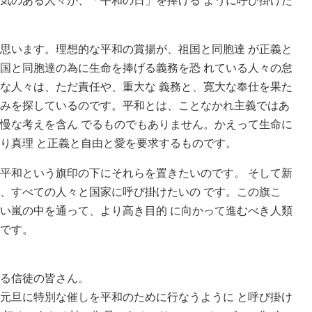
気のある人々が、「平和の日」を捧げる ように呼び掛けた
思います。理想的な平和の賞揚が、祖国と同胞達 が正義と
国と同胞達の為に生命を捧げる義務を恐 れている人々の怠
な人々は、ただ責任や、重大な 義務と、寛大な奉仕を果た
みを探しているのです。平和とは、ことなかれ主義ではあ
慢な考えを含ん でるものでもありません。かえって生命に
り真理 と正義と自由と愛を要求するものです。
平和という旗印の下にそれらを置きたいのです。 そして新
、すべての人々と国家に呼び掛けたいの です。この旗こ
い嵐の中を通って、より高き目的 に向かって進むべき人類
です。
る信徒の皆さん。
元旦に特別な催しを平和のために行なうように と呼び掛け