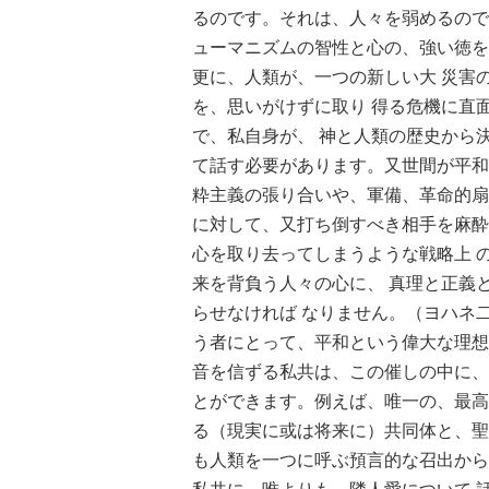
るのです。それは、人々を弱めるので
ューマニズムの智性と心の、強い徳を
更に、人類が、一つの新しい大 災害
を、思いがけずに取り 得る危機に直
で、私自身が、 神と人類の歴史から
て話す必要があります。又世間が平和
粋主義の張り合いや、軍備、革命的扇
に対して、又打ち倒すべき相手を麻酔
心を取り去ってしまうような戦略上 
来を背負う人々の心に、 真理と正義
らせなければ なりません。（ヨハネ
う者にとって、平和という偉大な理想
音を信ずる私共は、この催しの中に、
とができます。例えば、唯一の、最高
る（現実に或は将来に）共同体と、聖
も人類を一つに呼ぶ預言的な召出から