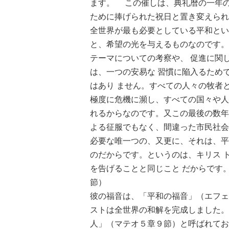
ます。 この催しは、典礼暦の一年の
ために捧げられた祝日と置き変えられ
全世界が最も必要としている平和とい
と、希望の光を与えるものなのです
テーマについての考察や、 促進に関
は、一つの安易な 習慣に陥入るため
はあり ません。すべての人々の牧者
極度に危機に瀕し、すべての国々や人
れるからなのです。又この最後の数年
よる征服でもなく、間違った市民社会
必要な唯一つの、又更に、それは、平
のだからです。というのは、キリス 
を告げることと同じこと だからです
節）
彼の福音は、「平和の福音」（エフェ
ストは全世界の和解を完成しました。
人」（マテオ５章９節）と呼ばれてお