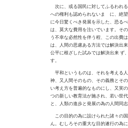
次に、或る国民に対してふるわれる
への権利も認められないまゝに、絶望
に今日驚くべき発展を示した、恐るべ
は、莫大な費用を注いでいます。その
う不幸な必然性を伴う程、この出費は
は、人間の思慮ある方法では解決出来
公平に根ざした試みでは解決出来 ず
す。
平和というものは、それを考える人
神、又人間そのもの、その義務とその
い考え方を普遍的なものにし、又実の
つの新しい教育法が施され、若い世代
と、人類の進歩と発展の為の人間同志
この目的の為に設けられた諸々の国
ん。むしろその重大な目的遂行の為に