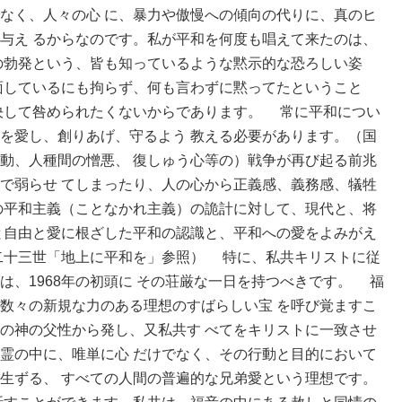
なく、人々の心 に、暴力や傲慢への傾向の代りに、真のヒ
与え るからなのです。私が平和を何度も唱えて来たのは、
の勃発という、皆も知っているような黙示的な恐ろしい姿
面しているにも拘らず、何も言わずに黙ってたということ
決して咎められたくないからであります。 常に平和につい
を愛し、創りあげ、守るよう 教える必要があります。（国
動、人種間の憎悪、 復しゅう心等の）戦争が再び起る前兆
で弱らせ てしまったり、人の心から正義感、義務感、犠牲
の平和主義（ことなかれ主義）の詭計に対して、現代と、将
と自由と愛に根ざした平和の認識と、平和への愛をよみがえ
二十三世「地上に平和を」参照） 特に、私共キリストに従
は、1968年の初頭に その荘厳な一日を持つべきです。 福
数々の新規な力のある理想のすばらしい宝 を呼び覚ますこ
の神の父性から発し、又私共す べてをキリストに一致させ
霊の中に、唯単に心 だけでなく、その行動と目的において
生ずる、 すべての人間の普遍的な兄弟愛という理想です。