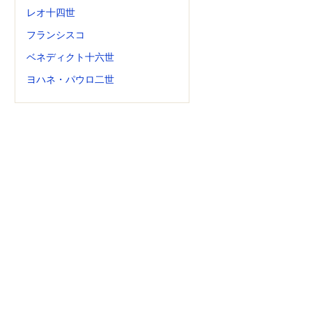
レオ十四世
フランシスコ
ベネディクト十六世
ヨハネ・パウロ二世