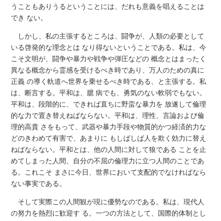
うこともありうるということには、だれも意義を唱えることは
でき ない。
しかし、私の主張するところは、闘争が、人類の必要として
いる啓発的な理念とは なり得ないということである。私は、今
こそ文明が、闘争や暴力や戦争や弾圧などの 概念とはまったく
異なる概念から霊感を受けるべき時であり、万人のための真に
正義 の導く軌道へ世界を乗せるべき時である、と主張する。私
は、断言する。平和は、臆 病でも、勇気のない軟弱でもない。
平和は、段階的に、できれば直ちに野蛮な暴力を 放遂して倫理
的な力で置き替えねばならない。平和は、理性、言論および倫
理的高貴 さをもって、武器や暴力手段や物質的かつ経済的力な
どのきわめて有害で、あまりに もしばしば人を欺く効力に替え
ねばならない。平和とは、他の人間に対して狼である ことを止
めてしまった人間、自分の不屈の倫理力に立つ人間のことであ
る。これこそ まさに今日、世界において支配的でなければなら
ない事実である。
そして実際この人間観が現に優勢なのである。私は、現代人
の努力を熱烈に歓迎す る。一つの方法として、国際的体制とし