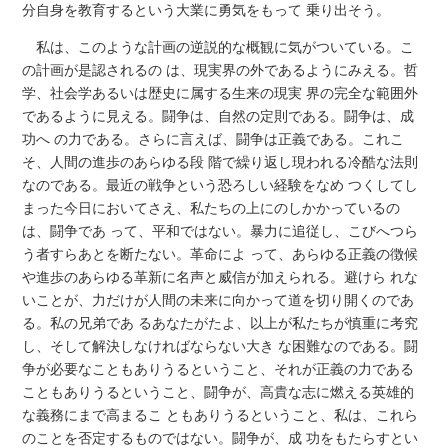
分自身を教育するという大業に勇気をもって 乗り出そう。
私は、このような計画の逆説的な概観に気がついている。こ
の計画が是認されるの は、現実界の外であるようにみえる。哲
学、社会学あるいは歴史に属する生来の現実 界の完全な範囲外
であるように見える。闘争は、自然の定則である。闘争は、成
功へ の力である。さらに言えば、闘争は正義である。これこ
そ、人間の進歩のあらゆる段 階で繰り返し現われる冷酷な法則
なのである。最近の戦争という恐ろしい経験をなめ つくしてし
まった今日においてさえ、私たちの上にのしかかっているの
は、闘争であ って、平和ではない。暴力に追従し、こびへつら
う者すらあとを断たない。革命によ って、あらゆる正義の徴候
や進歩のあらゆる革新に名声と威信が加えられる。避けら れな
いことが、力だけが人間の未来に向かって道を切り開くのであ
る。私の兄弟であ るあなたがたよ、以上が私たちが慎重に考究
し、そして解決しなければならない大き な困難なのである。闘
争が必要なこともありうるということ、それが正義の力である
こともありうるということ、闘争が、高貴な志に燃える英雄的
な義務にまで高まるこ ともありうるということ、私は、これら
のことを否定するものではない。闘争が、成 功をもたらすとい