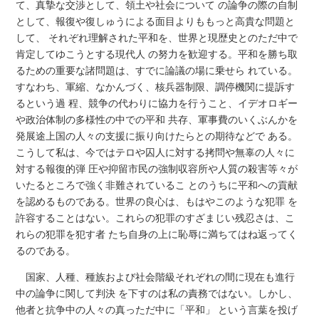
て、真摯な交渉として、領土や社会について の論争の際の自制
として、報復や復しゅうによる面目よりももっと高貴な問題と
して、 それぞれ理解された平和を、世界と現歴史とのただ中で
肯定してゆこうとする現代人 の努力を歓迎する。平和を勝ち取
るための重要な諸問題は、すでに論議の場に乗せら れている。
すなわち、軍縮、なかんづく、核兵器制限、調停機関に提訴す
るという過 程、競争の代わりに協力を行うこと、イデオロギー
や政治体制の多様性の中での平和 共存、軍事費のいくぶんかを
発展途上国の人々の支援に振り向けたらとの期待などで ある。
こうして私は、今ではテロや囚人に対する拷問や無辜の人々に
対する報復的弾 圧や抑留市民の強制収容所や人質の殺害等々が
いたるところで強く非難されているこ とのうちに平和への貢献
を認めるものである。世界の良心は、もはやこのような犯罪 を
許容することはない。これらの犯罪のすざまじい残忍さは、こ
れらの犯罪を犯す者 たち自身の上に恥辱に満ちてはね返ってく
るのである。
国家、人種、種族および社会階級それぞれの間に現在も進行
中の論争に関して判決 を下すのは私の責務ではない。しかし、
他者と抗争中の人々の真っただ中に「平和」 という言葉を投げ