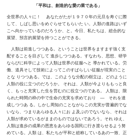
「平和は、創造的な愛の業である」
全世界の人々に！ あなたがたが１９７０年の元旦を寿ぐに際
して、しばし思いをめぐらせてもらいた い。人類の進路はいず
こへ向かっているのだろうか、と。今日、私たちは、総合的な
展望、預言的展望を持つことができる。
人類は前進しつつある。ということは世界をますます強く支
配することを目ざして 進歩しつつある。すなわち、思想、研学
ならびに科学によって人類は世界の征服へと 導かれている。労
働、道具そして技術によってこのすばらしい征服が現実のこと
とな りつつある。では、このような分配の樹立は、どのように
人類の役に立つのだろうか。 それは、人類が今よりももっと良
く、もっと充実した生を営むのに役立つのである。 人類は、限
られた時間の枠の中で生命の充実を求めており ― それを達
成しつつあ る。しかし周知のことながらこの充実が普遍的でな
いなら、つまりあらゆる人々にお よ及ぶのでないなら、それは
人類が求めているがままのものではないであろう。それ ゆえ、
人類は進歩の成果の恩恵をあらゆる国民に行き渡らせるよう努
めている。人類 は、私たちが平和と総称しているあの一致、正