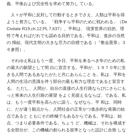
義、平衡および完全性を求めて努力し ている。
人々が平和に反対して行動するときでさえ、人類は平和を得
ようと努力している。 「戦争すら平和のために戦われる」（De
Civitate R19,ch,12;PL 7,637）。平和は、 現実世界の目的、理
性で考えればだれでも認める目的である。平和は、進歩の当然
の 帰結、現代文明の大きな尽力の目標である（『教会憲章』３
６参照）。
それゆえ私はもう一度、今日、平和を来るべき年のための私
の最大の願望として明 白に宣言する。平和が、１９７０年に生
きる人間であるあなたがたと共にあらんこと を。私は、平和を
人間の生活の意識を伴う部分の最も有力な理念であると宣言す
る。 ただし、人間が、自分の直接の人生行路ならびにさらにも
っと将来の人生行路の展望 をよく見据えるならば、である。私
は、もう一度平和を高らかに謳う。なぜなら、平 和は、同時
に、だが違う観点から、人間社会の正常かつ進歩的な発展の始
点であると ともにその終極でもあるからである。平和は、始
点、つまり必要条件である。ちょう ど、機械は、それを構成す
る全部分が、この機械の創られる規準となった設計に合致 しな