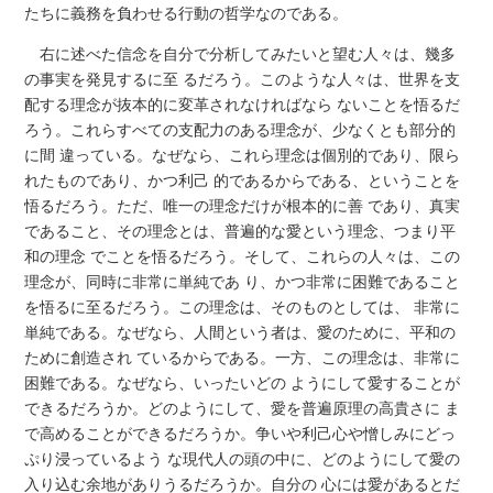
たちに義務を負わせる行動の哲学なのである。
右に述べた信念を自分で分析してみたいと望む人々は、幾多
の事実を発見するに至 るだろう。このような人々は、世界を支
配する理念が抜本的に変革されなければなら ないことを悟るだ
ろう。これらすべての支配力のある理念が、少なくとも部分的
に間 違っている。なぜなら、これら理念は個別的であり、限ら
れたものであり、かつ利己 的であるからである、ということを
悟るだろう。ただ、唯一の理念だけが根本的に善 であり、真実
であること、その理念とは、普遍的な愛という理念、つまり平
和の理念 でことを悟るだろう。そして、これらの人々は、この
理念が、同時に非常に単純であ り、かつ非常に困難であること
を悟るに至るだろう。この理念は、そのものとしては、 非常に
単純である。なぜなら、人間という者は、愛のために、平和の
ために創造され ているからである。一方、この理念は、非常に
困難である。なぜなら、いったいどの ようにして愛することが
できるだろうか。どのようにして、愛を普遍原理の高貴さに ま
で高めることができるだろうか。争いや利己心や憎しみにどっ
ぷり浸っているよう な現代人の頭の中に、どのようにして愛の
入り込む余地がありうるだろうか。自分の 心には愛があるとだ