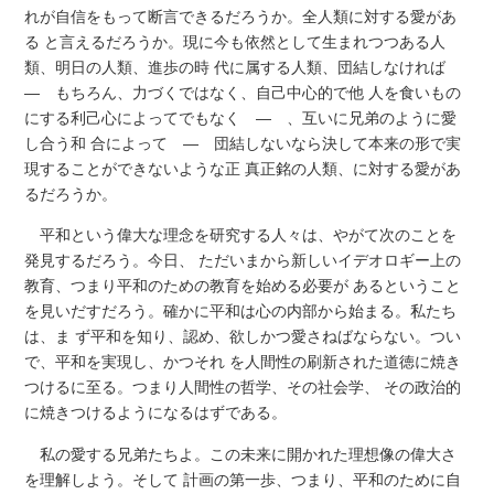
れが自信をもって断言できるだろうか。全人類に対する愛があ
る と言えるだろうか。現に今も依然として生まれつつある人
類、明日の人類、進歩の時 代に属する人類、団結しなければ
― もちろん、力づくではなく、自己中心的で他 人を食いもの
にする利己心によってでもなく ― 、互いに兄弟のように愛
し合う和 合によって ― 団結しないなら決して本来の形で実
現することができないような正 真正銘の人類、に対する愛があ
るだろうか。
平和という偉大な理念を研究する人々は、やがて次のことを
発見するだろう。今日、 ただいまから新しいイデオロギー上の
教育、つまり平和のための教育を始める必要が あるということ
を見いだすだろう。確かに平和は心の内部から始まる。私たち
は、ま ず平和を知り、認め、欲しかつ愛さねばならない。つい
で、平和を実現し、かつそれ を人間性の刷新された道徳に焼き
つけるに至る。つまり人間性の哲学、その社会学、 その政治的
に焼きつけるようになるはずである。
私の愛する兄弟たちよ。この未来に開かれた理想像の偉大さ
を理解しよう。そして 計画の第一歩、つまり、平和のために自