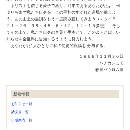
キリストを信じる愛子であり、兄弟であるあなたがたよ、何
よりもまず私たち自身を、この平和のすぐれた道場で鍛えよ
う。あの山上の垂訓をもう一度読み直してみよう（マタイ５・
２１～２６、３８～４８、６・１２、１４～１５参照）、そし
てその上で、私たち自身の言葉と手本とで、このよろこばしい
知らせを全世界に告知するうように努力しよう。
あなたがた1人ひとりに私の使徒的祝福を 分与する。
１９６９年１１月３０日
バチカンにて
教皇パウロ六世
新着情報
お知らせ一覧
諸文書一覧
出版案内一覧