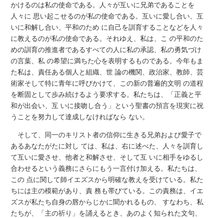
かけるのは私の使命である。人々が互いに兄弟であることを
人々に 思い起こせるのが私の使命である。互いに愛し合い、互
いに和解し合い、平和のため に自己を訓育することなどを人々
に教えるのが私の使命である。それゆえ、私は、こ の平和のた
めの訓育の推進者であるすべての人に私の承認、私の勇気づけ
の言葉、私 の希望に満ちた心を表明するものである。今年もま
た私は、責任ある個人と組織、世 論の機関、政治家、教師、芸
術家そして特に青年に呼びかけて、この新の普遍的文明 の道程
を断固として歩み続けるよう要求する。私たちは、「正義と平
和が出会い、互 いに接吻し合う」という聖書の預言を現実に祝
うことを努力して達成しなければなら ない。
そして、同一のキリスト者の信仰に生きる兄弟および愛子で
あるあなたがたに対し ては、私は、右に述べた、人々を訓育し
て互いに愛させ、他者と和解させ、そして互 いに相手をゆるし
合わせるという義務にさらにもう一言付け加える。私たちは、
この 点に関して師イエズスから明確な教えを受けている。私た
ちには主の模範があり、責 務も帯びている。この責務は、イエ
ズスが私たち自身の唇からじかに聞かれるもの、 すなわち、私
たちが、「主の祈り」を誦えるとき、あのよく知られた文句、