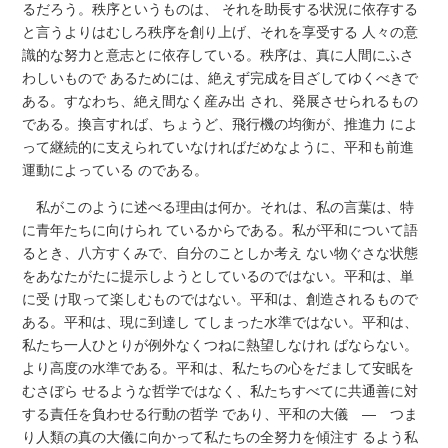
るだろう。秩序というものは、 それを助長する状況に依存する
と言うよりはむしろ秩序を創り上げ、それを享受する 人々の意
識的な努力と意志とに依存している。秩序は、真に人間にふさ
わしいもので あるためには、絶えず完成を目ざしてゆくべきで
ある。すなわち、絶え間なく産み出 され、発展させられるもの
である。換言すれば、ちょうど、飛行機の均衡が、推進力 によ
って継続的に支えられていなければだめなように、平和も前進
運動によっている のである。
私がこのように述べる理由は何か。それは、私の言葉は、特
に青年たちに向けられ ているからである。私が平和について語
るとき、八方すくみで、自分のことしか考え ない物ぐさな状態
をあなたがたに提示しようとしているのではない。平和は、単
に受 け取って楽しむものではない。平和は、創造されるもので
ある。平和は、現に到達し てしまった水準ではない。平和は、
私たち一人ひとりが例外なくつねに熱望しなけれ ばならない。
より高度の水準である。平和は、私たちの心をだまして安眠を
むさぼら せるような哲学ではなく、私たちすべてに共通善に対
する責任を負わせる行動の哲学 であり、平和の大儀 ― つま
り人類の真の大儀に向かって私たちの全努力を傾注す るよう私