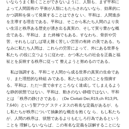
いならうまく動くことができないように、人類も、まず平和に
よって人間固有の 平衡が人類にもたらされないなら、効果的に
かつ調和を保って発展することはできな い。平和は、人間進歩
を主導する理念である。平和は、そこから私たち人間のより良
い生活と秩序ある歴史が湧き出る真実の、そして実り豊かな概
念である。平和は、ま た終極でもある。すなわち、骨折や労
苦、それもしばしば堪え難く苦しい労苦の有終 の美である。ち
なみに私たち人間は、これらの労苦によって、外にある世界を
私たち の役に立つように従わせ、かつ私たちの社会を正義と福
祉とを反映する秩序に従って 整えようと努めるのである。
私は強調する。平和こそ人間から成る世界の真実の生命であ
り、また理想的な枠組 みである。私たちは次のことを指摘す
る。平和は、ただ一度で余すところなく達成し てしまえるよう
な静的状態ではない。平和は、動きのない静穏ではない。平和
とは 「秩序の静けさである」（De Civitati Dei,R19,ch R13;PL
7,640）という聖アウグ スティヌスの有名な定義があるが、も
し私たちが秩序について抽象的な概念を抱くな ら、もし私たち
が、人間の秩序は、状態であるよりもむしろ行為であるという
ことを 理解しないならば、この有名な定義を誤解することにな