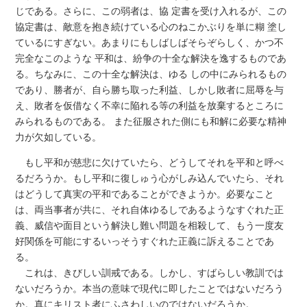
じである。さらに、この弱者は、協 定書を受け入れるが、この
協定書は、敵意を抱き続けている心のねこかぶりを単に糊 塗し
ているにすぎない。あまりにもしばしばそらぞらしく、かつ不
完全なこのような 平和は、紛争の十全な解決を逸するものであ
る。ちなみに、この十全な解決は、ゆる しの中にみられるもの
であり、勝者が、自ら勝ち取った利益、しかし敗者に屈辱を与
え、敗者を仮借なく不幸に陥れる等の利益を放棄するところに
みられるものである。 また征服された側にも和解に必要な精神
力が欠如している。
もし平和が慈悲に欠けていたら、どうしてそれを平和と呼べ
るだろうか。もし平和に復しゅう心がしみ込んでいたら、それ
はどうして真実の平和であることができようか。必要なこと
は、両当事者が共に、それ自体ゆるしであるようなすぐれた正
義、威信や面目という解決し難い問題を相殺して、もう一度友
好関係を可能にするいっそうすぐれた正義に訴えることであ
る。
これは、きびしい訓戒である。しかし、すばらしい教訓では
ないだろうか。本当の意味で現代に即したことではないだろう
か。真にキリスト者にふさわしいのではないだろうか。