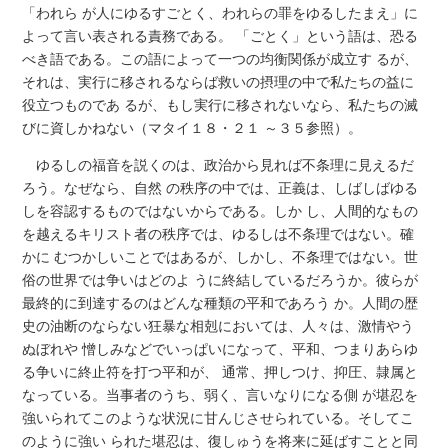
「われら が人にゆるすごとく、われらの罪をゆるしたまえ」に
よって言い表される責務である。 「ごとく」という語は、恐る
べき語である。この語によって一つの均衡関係が成立す るが、
それは、実行に移されるならば救いの摂理の中で私たちの益に
役立つものであ るが、もし実行に移されないなら、私たちの滅
びに資しかねない（マタイ１８・２１ ～３５参照）。
ゆるしの福音を説くのは、政治から見れば不条理に見えるだ
ろう。なぜなら、自然 の秩序の中では、正義は、しばしばゆる
しを容認するものではないからである。しか し、人間的なもの
を越えるキリスト者の秩序では、ゆるしは不条理ではない。確
かに むつかしいことではあるが、しかし、不条理ではない。世
俗の世界では争いはどのよ うに終結しているだろうか。彼らが
最終的に到達するのはどんな種類の平和であろう か。人間の歴
史の油断のならない狂暴な相剋においては、人々は、激情やう
ぬぼれや 憎しみなどでいっぱいになって、平和、つまりあらゆ
る争いに終止符を打つ平和が、 通常、押しつけ、抑圧、隷属と
なっている。当事者のうち、弱く、言いなりになる側 が堪忍を
強いられてこのような状況に甘んじさせられている。そしてこ
のように強い られた堪忍は、復しゅうを将来に延ばすことと同