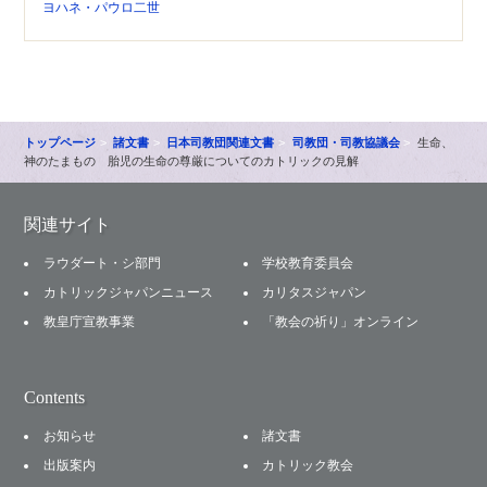
ヨハネ・パウロ二世
トップページ
諸文書
日本司教団関連文書
司教団・司教協議会
生命、
神のたまもの 胎児の生命の尊厳についてのカトリックの見解
関連サイト
ラウダート・シ部門
学校教育委員会
カトリックジャパンニュース
カリタスジャパン
教皇庁宣教事業
「教会の祈り」オンライン
Contents
お知らせ
諸文書
出版案内
カトリック教会