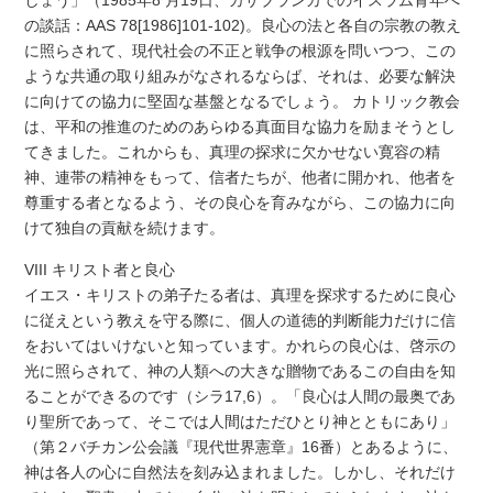
しょう」（1985年8 月19日、カサブランカでのイスラム青年へ
の談話：AAS 78[1986]101-102)。良心の法と各自の宗教の教え
に照らされて、現代社会の不正と戦争の根源を問いつつ、この
ような共通の取り組みがなされるならば、それは、必要な解決
に向けての協力に堅固な基盤となるでしょう。 カトリック教会
は、平和の推進のためのあらゆる真面目な協力を励まそうとし
てきました。これからも、真理の探求に欠かせない寛容の精
神、連帯の精神をもって、信者たちが、他者に開かれ、他者を
尊重する者となるよう、その良心を育みながら、この協力に向
けて独自の貢献を続けます。
VIII キリスト者と良心
イエス・キリストの弟子たる者は、真理を探求するために良心
に従えという教えを守る際に、個人の道徳的判断能力だけに信
をおいてはいけないと知っています。かれらの良心は、啓示の
光に照らされて、神の人類への大きな贈物であるこの自由を知
ることができるのです（シラ17,6）。「良心は人間の最奥であ
り聖所であって、そこでは人間はただひとり神とともにあり」
（第２バチカン公会議『現代世界憲章』16番）とあるように、
神は各人の心に自然法を刻み込まれました。しかし、それだけ