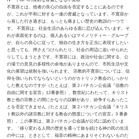
不寛容とは、他者の良心の自由を否定することにあるのです
が、これが平和に対する一連の脅威となっています。不寛容か
ら発した行き過ぎは、もっとも痛ましい歴史の教訓の一つで
す。 不寛容は、社会生活のあらゆる面に忍び込んでいます。そ
れが表面化するのは、個人あるいはマイノリティー・グループ
が、自らの良心に従って、独自の生き方を正当に表現すしたい
と思っても、押さえつけられたり、社会の周辺に追いやられた
りしてしまうときです。不寛容には、政治や社会に関する、公
の場での意見の多様性の余地がありませんので、市民生活や文
化の展望は統制を強いられます。 宗教的不寛容については、信
仰を強いられてならないというのがカトリック教会のしっかり
した教えなのですが（たとえば、第２バチカン公会議『信教の
自由に関する宣言』12番参照）、数世紀にわたって、キリスト
教と他の宗教との間にかなりの誤解があり、紛争すらあったこ
とを否定できません（たとえば、第２バチカン公会議『キリス
ト教以外の諸宗教に対する教会の態度についての宣言』3 番参
照）。この事実は、第２バチカン公会議が公式に認めていま
す。「移り変わる人間の歴史を通って旅を続ける神の民の生活
の中には、ときとして、福音の精神にあまりそぐわないものだ