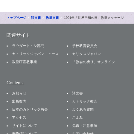
トップページ
諸文書
教皇文書
1991年「世界平和の日」教皇メッセージ
関連サイト
ラウダート・シ部門
学校教育委員会
カトリックジャパンニュース
カリタスジャパン
教皇庁宣教事業
「教会の祈り」オンライン
Contents
お知らせ
諸文書
出版案内
カトリック教会
日本のカトリック教会
よくある質問
アクセス
こよみ
サイトについて
免責・注意事項
著作権について
お問い合わせ