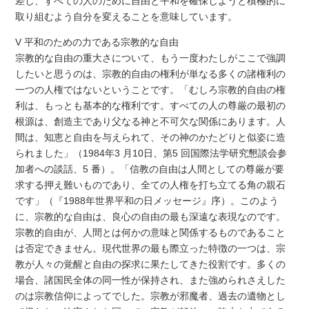
差し、すべての人のために自由と平和を確保しようと積極的に
取り組むよう自分を変えることを意味しています。
V 平和のための力である宗教的な自由
宗教的な自由の重大さについて、もう一度わたしがここで強調
したいと思うのは、宗教的自由の権利が単なる多くの諸権利の
一つの人権ではないということです。「むしろ宗教的自由の権
利は、もっとも基本的な権利です。すべての人の尊厳の最初の
根源は、創造主であり父なる神と不可欠な関係にあります。人
間は、知恵と自由を与えられて、その神のかたどりと似姿に造
られました」（1984年3 月10日、第5 回国際法学研究懇談会参
加者への談話、5 番）。「信教の自由は人間としての尊厳が要
求する押え難いものであり、全ての人権を打ち立てる角の親石
です」（『1988年世界平和の日メッセージ』序）。このよう
に、宗教的な自由は、良心の自由の最も深遠な表現なのです。
宗教的自由が、人間とは何かの意味と関係するものであること
は否定できません。現代世界の最も際立った特徴の一つは、宗
教が人々の覚醒と自由の探求に果たしてきた役割です。多くの
場合、諸国民全体の同一性が保持され、また強められさえした
のは宗教信仰によってでした。宗教が邪魔者、過去の遺物とし