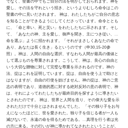
でなく、聖書の中でもご自分の法を明かしておられます。神を
愛し、その法を守れという招き、というよりむしろ命令はこの
聖書の中に見いだされます。 神は、わたしたちがご自分の意志
を知ることができるようにしてくださっています。命令ととも
に、「命と幸い、死と災い」をわたしたちに示されます。そし
て、「あなたの神、主を愛し、御声を聞き、主につき従い、…
命を選ぶ」ように招かれます。「それがまさしくあなたの命で
あり、あなたは長く生き」るというのです（申30,15-20参
照）。神は、人間の自由な選択、すなわち人間が最高の価値と
して選ぶものを尊重されます。こうして、神は、良心の自由と
いう大切な贈物に対して完璧な尊重を示されるのです。神の
法、掟はこれを証明しています。掟は、自由を使う上で助けと
はなりますが、自由の行使を妨げません。神の掟は、神のご意
志の表明であり、道徳的悪に対する絶対反対の意の表明で、神
は、それによってわたしたちが最終目的を探すように導きたい
とされたのです。 神は、世界と人間を造り、その偉大な愛を示
されただけで十分とはされませんでした。 「その独り子をお与
えになったほどに、世を愛された。独り子を信じる者が一人も
滅びないで、永遠の命を得るためである。…真理を行う者は光
の方に来る。その行いが神に導かれてなされたということが、