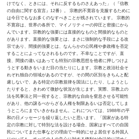
けでなく、ときには、それに反するものさえあった」（『信教
の自由に関する宣言』12番）。 宗教的不寛容を克服するために
は今日でもなお多くのなすべきことが残されています。 宗教的
不寛容は、世界の各所で、マイノリティーの抑圧と密接にから
んでいます。宗教的な強要には直接的なものと間接的なものと
があります。直接的な強要とは、まさに強制的な手段による改
宗であり、間接的強要とは、なんらかの公民権や参政権を否定
することによってなされるものです。不幸なことですが、直
接、間接の違いはあっても特別の宗教思想を他者に押しつけよ
うとする動きをいまだ目の当たりにします。宗教と政治社会そ
れぞれ独自の領域があるのですが、その間の区別をきちんと配
慮しないで、ある特定の宗教規律を国法にしたり、しようとし
たりすると、きわめて微妙な状況が生じます。実際、宗教上の
法を民事法と同一視すると、宗教的な自由を窒息させる可能性
があり、他の譲るべからざる人権を制限あるいは否定してしま
うところにまでいきかねません。これについては、1988年の平
和の日メッセージを繰り返したいと思います。「国家がある特
定の宗教に対して特別な法を設ける場合、国家はすべての自国
民についてまた仕事などの理由で一時的にせよ居住する外国人