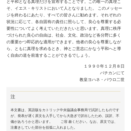
と平和となる真理だけを宣布することです。この唯一の真理こ
そ、イエス・キリストにおいて人となりました。 このメッセー
ジを終わるにあたり、すべての皆さんに勧めます。それぞれの
状況に応じて、各自固有の責任に照らして、良心を尊重する必
要性についてよく考えていただきたいと思います。真理に秩序
づけられた良心の自由は、社会、文化、政治など各分野に多く
の重要かつ即応的な適用ができます。他者の良心を尊重しなが
ら、ともに真理を求めるとき、神とご意志にかなう平和へと導
く自由の道を前進することができるでしょう。
１９９０年１２月８日
バチカンにて
教皇ヨハネ・パウロ二世
注
本文書は、英語版をカトリック中央協議会事務局で試訳したものです
が、発表が遅く原文を入手してから大急ぎで訳出したため、誤訳、不
備があろうかと思います。 ご容 赦ください。なお、原文では、
注書きしていた部分を括弧に入れました。