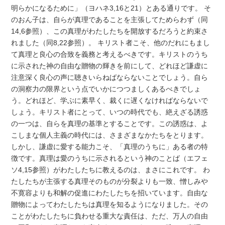
明らかになるために」（ヨハネ3,16と21）とある通りです。 そ
のおん子は、自らが真理であることを主張してためらわず（同
14,6参照）、この真理がわたしたちを開放するだろうと約束さ
れました（同8,22参照）。 キリスト者こそ、他のだれにもまし
て真理と良心の合致を義務と考えるべきです。キリストのうち
に示された神の自由な贈物の輝きを前にして、どれほど謙虚に
注意深く良心の声に聴きいらねばならないことでしょう。自ら
の洞察力の限界という点でいかにつつましくあるべきでしょ
う。どれほど、学ぶに素早く、裁くに遅くなければならないで
しょう。キリスト者にとって、いつの時代でも、絶えざる誘惑
の一つは、自らを真理の基準とすることです。この誘惑は、よ
こしまな個人主義の時代には、さまざまなかたちをとります。
しかし、謙虚に愛する能力こそ、「真理のうちに」ある者の特
徴です。真理は愛のうちに示されるという神のことば（エフェ
ソ4,15参照）がわたしたちに教えるのは、まさにこれです。 わ
たしたちが主張する真理そのものが分裂よりも一致、憎しみや
不寛容よりも和解の促進にわたしたちを招いています。自由な
贈物によってわたしたちは真理を知るようになりました。その
ことがわたしたちに負わせる重大な責任は、ただ、万人の自由