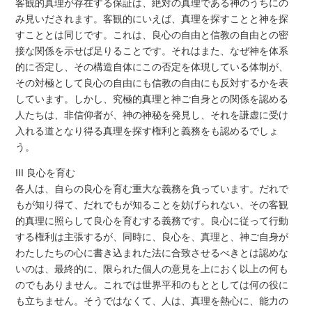
客観的真理が存在する保証は、絶対の真理である神のうちにの
み見いだされます。客観的にいえば、真理を探すことと神を探
すこととは同じです。これは、良心の自由と信教の自由との密
接な関係を示せば足りることです。それはまた、なぜ神を体系
的に否定し、その構造自体にこの否定を体現している体制が、
その対極として良心の自由にも信教の自由にも反対するかを表
しています。しかし、究極的真理と神ご自身との関係を認める
人たちは、非信仰者が、神の神秘を発見し、それを謙虚に受け
入れる道となり得る真理を探す権利と義務をも認めるでしょ
う。
III 良心を育む
各人は、自らの良心を育む重大な義務を負っています。だれで
もが知り得て、だれでもが知ることを妨げられない、その客観
的真理に照らして良心を育むする義務です。良心に従って行動
する権利は主張するが、同時に、良心を、真理と、神ご自身が
わたしたちの心に書き込まれた法に合致させるべきとは認めな
いのは、最終的に、限られた個人の意見を上におく以上の何も
のでもありません。これでは世界平和のもととしては何の役に
も立ちません。そうではなくて、人は、真理を熱心に、能力の