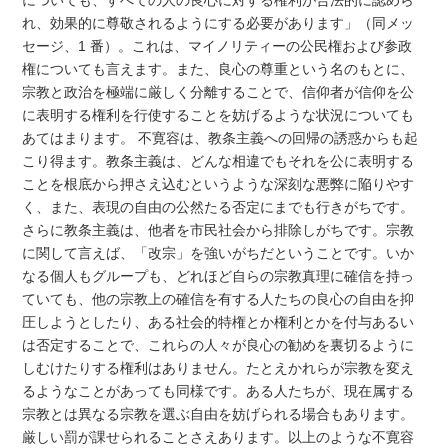
についても、すべての人の良心に対する権利が合法的に認めら
れ、効果的に尊敬されるようにする必要があります」（同メッ
セージ、1 番）。これは、マイノリティーの公民権および参政
権についても言えます。また、良心の尊重という名のもとに、
宗教と政治を極端に厳しく分離することで、信仰者が信仰を公
に表明する権利を行使することを妨げるような状況についても
あてはまります。 不寛容は、教条主義への回帰の誘惑からも起
こり得ます。教条主義は、どんな相違でもそれを公に表明する
ことを根底から押さえ込むというような深刻な悪弊に陥りやす
く、また、表現の自由の公然たる否定にまでも行きがちです。
さらに教条主義は、他者を市民社会から排除しがちです。宗教
に関して言えば、「改宗」を強いがちだということです。いか
なる個人もグループも、どれほど自らの宗教真理に確信を持っ
ていても、他の宗教上の確信を有する人たちの良心の自由を抑
圧しようとしたり、ある社会的特権とか権利とかを付与あるい
は否定することで、これらの人々が良心の勧めを裏切るように
しむけたりする権利はありません。たとえかれらが宗教を変え
るようなことがあっても同様です。ある人たちが、現在属する
宗教とは異なる宗教を選ぶ自由を妨げられる場合もあります。
厳しい罰が課せられることさえあります。以上のような不寛容