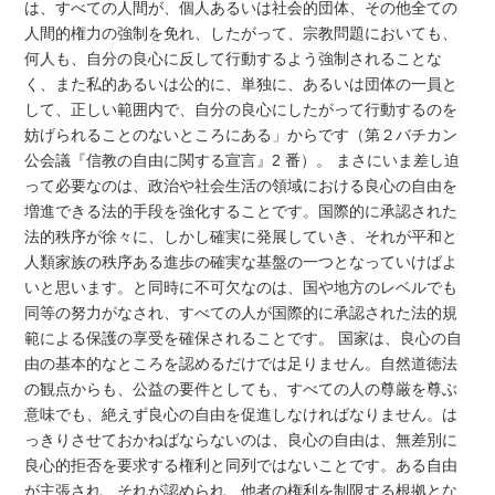
は、すべての人間が、個人あるいは社会的団体、その他全ての
人間的権力の強制を免れ、したがって、宗教問題においても、
何人も、自分の良心に反して行動するよう強制されることな
く、また私的あるいは公的に、単独に、あるいは団体の一員と
して、正しい範囲内で、自分の良心にしたがって行動するのを
妨げられることのないところにある」からです（第２バチカン
公会議『信教の自由に関する宣言』2 番）。 まさにいま差し迫
って必要なのは、政治や社会生活の領域における良心の自由を
増進できる法的手段を強化することです。国際的に承認された
法的秩序が徐々に、しかし確実に発展していき、それが平和と
人類家族の秩序ある進歩の確実な基盤の一つとなっていけばよ
いと思います。と同時に不可欠なのは、国や地方のレベルでも
同等の努力がなされ、すべての人が国際的に承認された法的規
範による保護の享受を確保されることです。 国家は、良心の自
由の基本的なところを認めるだけでは足りません。自然道徳法
の観点からも、公益の要件としても、すべての人の尊厳を尊ぶ
意味でも、絶えず良心の自由を促進しなければなりません。は
っきりさせておかねばならないのは、良心の自由は、無差別に
良心的拒否を要求する権利と同列ではないことです。ある自由
が主張され、それが認められ、他者の権利を制限する根拠とな