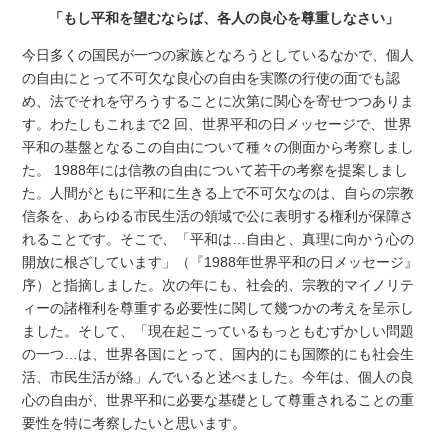
「もし平和を望むならば、各人の良心を尊重しなさい」
今日多くの国民が一つの家族となろうとしているなかで、個人
の自由にとって不可欠な良心の自由を実際の行使の面でも認
め、法でそれを守ろうすることに次第に関心を寄せつつありま
す。わたしもこれまで2 回、世界平和の日メッセージで、世界
平和の基盤となるこの自由について種々の側面から考察しまし
た。 1988年には信教の自由について若干の考察を提案しまし
た。人間がともに平和に生きる上で不可欠なのは、自らの宗教
信条を、あらゆる市民生活の領域で公に表明する権利が保障さ
れることです。そこで、「平和は…自由と、真理に向かう心の
開放に根ざしています」（『1988年世界平和の日メッセージ』
序）と指摘しました。次の年にも、社会的、宗教的マイノリテ
ィーの諸権利を尊重する必要性に関して幾つかの考えを呈示し
ました。そして、「現在起こっているもっともむずかしい問題
の一つ…は、世界各国にとって、国内的にも国際的にも社会生
活、市民生活が絡」んでいると述べました。今年は、個人の良
心の自由が、世界平和に必要な基礎として尊重されることの重
要性を特に考察したいと思います。