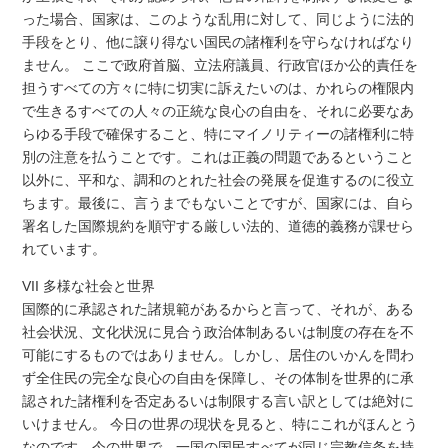
った場合、国家は、このような乱用に対して、同じように法的
手段をとり、他に譲り得ない国民の諸権利を守らなければなり
ません。 ここで政府首脳、立法府議員、行政官ほか公的責任を
担うすべての方々に特に切実に訴えたいのは、かれらの権限内
で生きるすべての人々の正統な良心の自由を、それに必要なあ
らゆる手段で確保すること、特にマイノリティーの諸権利に特
別の注意を払うことです。これは正義の問題であるということ
以外に、平和な、調和のとれた社会の発展を促進するのに役立
ちます。最後に、言うまでもないことですが、国家には、自ら
署名した国際規約を順守する厳しい法的、道徳的義務が課せら
れています。
VII 多様な社会と世界
国際的に承認された諸規範があるからと言って、それが、ある
社会状況、文化状況に見合う政治体制あるいは制度の存在を不
可能にするものではありません。しかし、居住のいかんを問わ
ず全住民の完全な良心の自由を保障し、その体制を世界的に承
認された諸権利を否定あるいは制限する言い訳としては絶対に
いけません。 今日の世界の現状を見ると、特にこれがほんとう
なのです。今の世界で、一国の国民すべてが同じ宗教信条を持