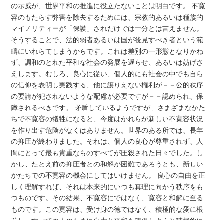
の示威が、世界平和の推進に役立たないことは明白です。 不寛
容のもたらす弊害を除去するためには、宗教的あるいは種族的
マイノリティーが「保護」されだけでは十分とは言えません。
そうすることで、法的弱者あるいは国が後見すべき者という範
疇にいれらてしまうからです。これは差別の一形態となりかね
ず、調和のとれた平和な社会の発展を遅らせ、あるいは妨げさ
えします。むしろ、良心に従い、個人的にも社会の中でも自ら
の信仰を表明し実践する、他に譲りえない権利が－－公的秩序
の要請が犯されないような配慮が必要ですが－－認められ、保
障されるべきです。 矛盾しているようですが、さまざまなかた
ちで不寛容の犠牲になると、今度はかれらが新しい不寛容状況
を作り出す危険がなくはありません。世界のある所では、長年
の抑圧が終わりました。それは、個人の良心が尊重されず、人
間にとって最も貴重なものすべてが圧殺された日々でした。し
かし、たとえ前の抑圧者との和解が困難であろうとも、新しい
かたちでの不寛容の機会にしてはいけません。 良心の自由を正
しく理解すれば、それは本来的にいつも真理に向かう秩序をも
つものです。その結果、不寛容にではなく、寛容と和解に至る
ものです。この寛容は、受け身の徳ではなく、積極的な愛に根