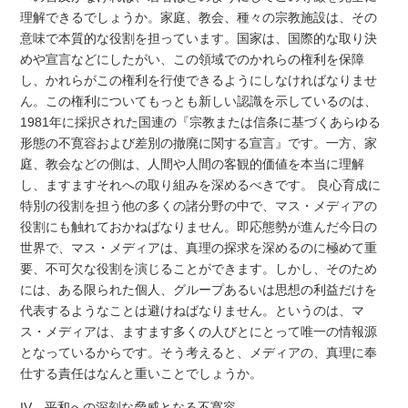
理解できるでしょうか。家庭、教会、種々の宗教施設は、その
意味で本質的な役割を担っています。国家は、国際的な取り決
めや宣言などにしたがい、この領域でのかれらの権利を保障
し、かれらがこの権利を行使できるようにしなければなりませ
ん。この権利についてもっとも新しい認識を示しているのは、
1981年に採択された国連の『宗教または信条に基づくあらゆる
形態の不寛容および差別の撤廃に関する宣言』です。一方、家
庭、教会などの側は、人間や人間の客観的価値を本当に理解
し、ますますそれへの取り組みを深めるべきです。 良心育成に
特別の役割を担う他の多くの諸分野の中で、マス・メディアの
役割にも触れておかねばなりません。即応態勢が進んだ今日の
世界で、マス・メディアは、真理の探求を深めるのに極めて重
要、不可欠な役割を演じることができます。しかし、そのため
には、ある限られた個人、グループあるいは思想の利益だけを
代表するようなことは避けねばなりません。というのは、マ
ス・メディアは、ますます多くの人びとにとって唯一の情報源
となっているからです。そう考えると、メディアの、真理に奉
仕する責任はなんと重いことでしょうか。
IV 平和への深刻な脅威となる不寛容