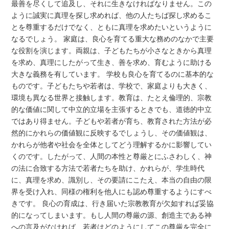
最善を尽くして追及し、それに生きなければなりません。この
ように誠実に真理を探し求めれば、他の人たちば探し求めるこ
とを尊重するだけでなく、ともに真理を求めたいというように
なるでしょう。 家庭は、良心を育てる重大な務めのなかで主要
な役割を演じます。両親は、子どもたちが小さなときから真理
を求め、真理にしたがって生き、善を求め、育むように助ける
大きな義務を有しています。 学校も良心を育てるのに基本的な
ものです。子どもたちや若者は、学校で、家庭よりも大きく、
環境も異なる世界と接触します。教育は、たとえ倫理的、宗教
的な価値に関して中立的立場を主張するときでも、道徳的中立
ではあり得ません。子どもや若者が育ち、教育された方法が必
然的にかれらの価値観に反映するでしょうし、その価値観は、
かれらが他者や社会を全体としてどう理解するかに影響してい
くのです。したがって、人間の本性と尊厳とにふさわしく、神
の法に合致する方法で若者たちを助け、かれらが、学生時代
に、真理を求め、識別し、その要請にこたえ、本当の自由の限
界を受け入れ、同様の権利を他人にも認め尊重するようにすべ
きです。 良心の育成は、行き届いた宗教教育が欠如すれば妥協
的になってしまいます。もし人間の尊厳の源、創造主である神
への言及がなければ、若者はどのようにしてこの尊厳を完全に