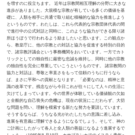
を増すのに役立ちます。 近年は宗教間相互理解の分野に大きな
進歩がありました。大規模な宗教が有している多くの価値を基
礎に、人類を相手に共通で取り組む積極的な協力を推進しよう
というものです。わたしは、これら代表的な宗教団体代表の間
で進行中の公式対話と同時に、このような協力ができる限り諸
所ほうぼうで行われるよう励ましたいと思います。この観点か
ら、教皇庁に、他の宗教との対話と協力を促進する特別の目的
で、諸宗教評議会という事務機関をおいています。一方でカト
リックとしての独自性に厳密な忠誠を維持し、同時に他の宗教
の独自性を完全に尊重していこうというものです。 諸宗教間の
協力と対話は、尊敬と率直さをもって信頼のうちに行うなら
ば、まさに平和への貢献となります。「必要なのは、精神と意
識の改革です。残念ながら今日これが往々にして人々の生活に
欠けてしまっています。今の世界が体験している価値観の欠如
と全般的な自己喪失の危機は、現在の状況にこだわらず、大切
な問題を問い、理解を模索する新たな努力を要請しています。
そうするならば、うちなる光がわたしたちの意識に差し込み、
進展を有意義に理解できるようになるでしょう。そして、神の
ご計画にしたがって各人と全人類の善益になるよう進展するで