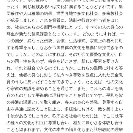
ったり、同じ種族あるいは文化に属することなどまれです。集
団移住や人口移動の結果、世界各地で多文化社会、多宗教社会
が成長しました。これを背景に、法制や行政の担当者をはじ
め、社会のあらゆる部門や機構にとって、すべての人の良心の
尊重が新たな緊急課題となっています。 どのようにすれば、一
つの国が、異なった伝統、習慣、生活様式、宗教上の務めに対
する尊重を示し、なおかつ国自体の文化を無傷に維持できるの
でしょうか。どのようにすれば、その社会で優勢な文化が、自
らの同一性を失わず、衝突を起こさず、新しい要素を受け入
れ、それと融合できるのでしょうか。これらの難問に対する答
えは、他者の良心に対して払うべき尊敬を観点に入れた完全教
育のうちに見いだすことができでしょう。たとえば、他の文化
や宗教の知識を深めることを通じて、また、これらの違いを既
存のものとして平衡的に理解することを通じてです。平和を皆
の共通の課題として取り組み、各人の良心を啓発、尊重する自
由を共通に認めること以上に、多様性における一致を築くよい
手段があるでしょうか。秩序ある社会のためには、そこに既存
の種々の文化が相互に尊重し合い、相互に豊かさを体験し合う
ことも望まれます。文化の本当の福音化もまた諸宗教間の理解