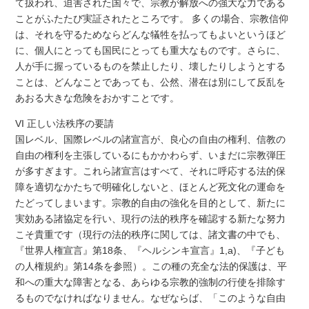
て扱われ、迫害された国々で、宗教が解放への強大な力である
ことがふたたび実証されたところです。 多くの場合、宗教信仰
は、それを守るためならどんな犠牲を払ってもよいというほど
に、個人にとっても国民にとっても重大なものです。さらに、
人が手に握っているものを禁止したり、壊したりしようとする
ことは、どんなことであっても、公然、潜在は別にして反乱を
あおる大きな危険をおかすことです。
VI 正しい法秩序の要請
国レベル、国際レベルの諸宣言が、良心の自由の権利、信教の
自由の権利を主張しているにもかかわらず、いまだに宗教弾圧
が多すぎます。これら諸宣言はすべて、それに呼応する法的保
障を適切なかたちで明確化しないと、ほとんど死文化の運命を
たどってしまいます。宗教的自由の強化を目的として、新たに
実効ある諸協定を行い、現行の法的秩序を確認する新たな努力
こそ貴重です（現行の法的秩序に関しては、諸文書の中でも、
『世界人権宣言』第18条、『ヘルシンキ宣言』1,a)、『子ども
の人権規約』第14条を参照）。この種の充全な法的保護は、平
和への重大な障害となる、あらゆる宗教的強制の行使を排除す
るものでなければなりません。なぜならば、「このような自由