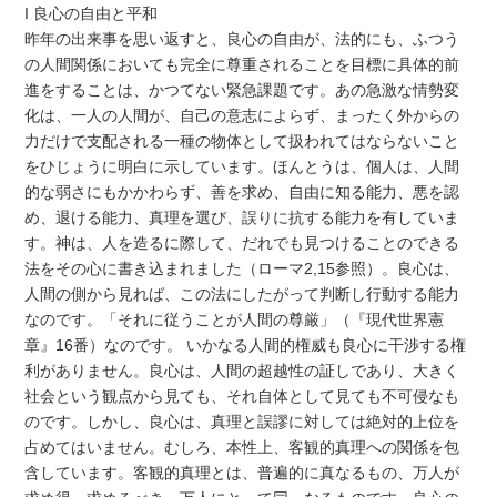
I 良心の自由と平和
昨年の出来事を思い返すと、良心の自由が、法的にも、ふつう
の人間関係においても完全に尊重されることを目標に具体的前
進をすることは、かつてない緊急課題です。あの急激な情勢変
化は、一人の人間が、自己の意志によらず、まったく外からの
力だけで支配される一種の物体として扱われてはならないこと
をひじょうに明白に示しています。ほんとうは、個人は、人間
的な弱さにもかかわらず、善を求め、自由に知る能力、悪を認
め、退ける能力、真理を選び、誤りに抗する能力を有していま
す。神は、人を造るに際して、だれでも見つけることのできる
法をその心に書き込まれました（ローマ2,15参照）。良心は、
人間の側から見れば、この法にしたがって判断し行動する能力
なのです。「それに従うことが人間の尊厳」（『現代世界憲
章』16番）なのです。 いかなる人間的権威も良心に干渉する権
利がありません。良心は、人間の超越性の証しであり、大きく
社会という観点から見ても、それ自体として見ても不可侵なも
のです。しかし、良心は、真理と誤謬に対しては絶対的上位を
占めてはいません。むしろ、本性上、客観的真理への関係を包
含しています。客観的真理とは、普遍的に真なるもの、万人が