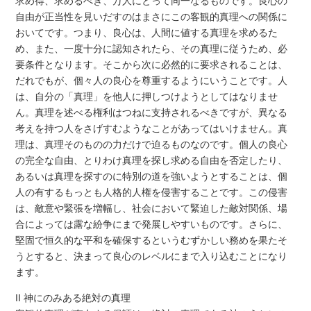
求め得、求めるべき、万人にとって同一なるものです。良心の
自由が正当性を見いだすのはまさにこの客観的真理への関係に
おいてです。つまり、良心は、人間に値する真理を求めるた
め、また、一度十分に認知されたら、その真理に従うため、必
要条件となります。そこから次に必然的に要求されることは、
だれでもが、個々人の良心を尊重するようにいうことです。人
は、自分の「真理」を他人に押しつけようとしてはなりませ
ん。真理を述べる権利はつねに支持されるべきですが、異なる
考えを持つ人をさげすむようなことがあってはいけません。真
理は、真理そのものの力だけで迫るものなのです。個人の良心
の完全な自由、とりわけ真理を探し求める自由を否定したり、
あるいは真理を探すのに特別の道を強いようとすることは、個
人の有するもっとも人格的人権を侵害することです。この侵害
は、敵意や緊張を増幅し、社会において緊迫した敵対関係、場
合によっては露な紛争にまで発展しやすいものです。さらに、
堅固で恒久的な平和を確保するというむずかしい務めを果たそ
うとすると、決まって良心のレベルにまで入り込むことになり
ます。
II 神にのみある絶対の真理