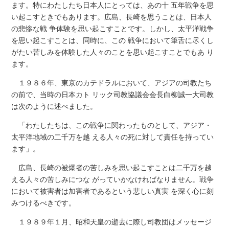
ます。特にわたしたち日本人にとっては、あの十 五年戦争を思
い起こすときでもあります。広島、長崎を思うことは、日本人
の悲惨な戦 争体験を思い起こすことです。しかし、太平洋戦争
を思い起こすことは、同時に、この 戦争において筆舌に尽くし
がたい苦しみを体験した人々のことを思い起こすことでもあ り
ます。
１９８６年、東京のカテドラルにおいて、アジアの司教たち
の前で、当時の日本カト リック司教協議会会長白柳誠一大司教
は次のように述べました。
「わたしたちは、この戦争に関わったものとして、アジア・
太平洋地域の二千万を越 える人々の死に対して責任を持ってい
ます」。
広島、長崎の被爆者の苦しみを思い起こすことは二千万を越
える人々の苦しみにつな がっていかなければなりません。戦争
において被害者は加害者であるという悲しい真実 を深く心に刻
みつけるべきです。
１９８９年１月、昭和天皇の逝去に際し司教団はメッセージ