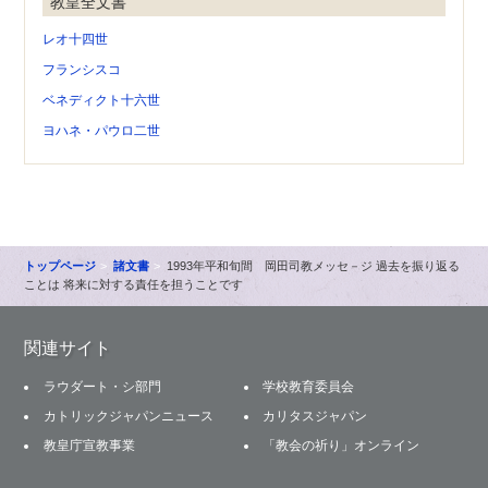
教皇全文書
レオ十四世
フランシスコ
ベネディクト十六世
ヨハネ・パウロ二世
トップページ
諸文書
1993年平和旬間 岡田司教メッセ－ジ 過去を振り返る
ことは 将来に対する責任を担うことです
関連サイト
ラウダート・シ部門
学校教育委員会
カトリックジャパンニュース
カリタスジャパン
教皇庁宣教事業
「教会の祈り」オンライン