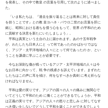
を発表し、その中で教皇 の言葉を引用して次のように述べまし
た。
「いま私たちは、『過去を振り返ることは将来に対して責任
を担うことです』との教 皇ヨハネ・パウロ二世のお言葉を肝に
銘じ、昭和における過ちを償う心をもって、世界 の平和のため
に貢献する決意を新たにいたしましょう」。
平和は真実という土台の上に築かれます。あの十五年戦争
が、わたしたち日本人にと って何であったのかばかりではな
く、アジア・太平洋地域の人々にとって何であったの か、とい
うことを謙虚に学ぶことが必要です。
今なお深刻な傷が残っているアジア・太平洋地域の人々は今
なお日本に向かって、戦 争の残虐さを訴えています。まずわた
したちはこの声に耳を傾け、何をなすべきか真剣 に考え祈らな
ければなりません。
平和は愛の実りです。アジアの国々の人々の痛みに無関心で
いてどうして平和のため に働くことができるでしょうか。平和
は正義の実りです。アジアの人々の怒りと悲しみ に対してなす
べき償いをしないでどうして平和を築くことができるでしょう