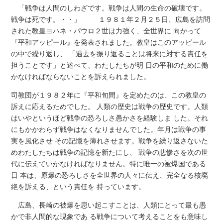
「戦争は人間のしわざです。戦争は人間の生命の破壊です。
戦争は死です。・・」 １９８１年２月２５日、広島を訪問
された教皇ヨハネ・パウロ２世は力強く、全世界に 向かって
『平和アッピール』を発表されました。教皇はこのアッピール
の中で繰り返し、 「過去を振り返ることは将来に対する責任を
担うことです」と述べて、わたしたちが明 日の平和のために働
かなければならないことを訴えられました。
司教団が１９８２年に『平和旬間』を定めたのは、この教皇の
訴えに応えるためでした。 人類の歴史は戦争の歴史です。人類
はいやというほど戦争の恐ろしさ愚かさを経験しま した。それ
にもかかわらず戦争はなくなりませんでした。年月は戦争の事
実を風化させ その記憶を薄れさせます。戦争を繰り返さないた
めわたしたちは戦争の記憶を新たにし、 戦争の悲惨さを次の世
代に伝えていかなければなりません。特に唯一の被爆国である
日 本は、原爆の恐ろしさを全世界の人々に伝え、完全なる核廃
絶を訴える、という責任を 持っています。
広島、長崎の被爆を思い起こすことは、人類にとって最も愚
かで非人間的な現象であ る戦争について考えることをも意味し