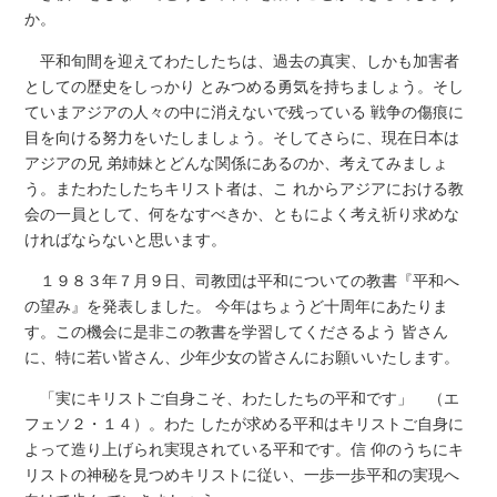
か。
平和旬間を迎えてわたしたちは、過去の真実、しかも加害者
としての歴史をしっかり とみつめる勇気を持ちましょう。そし
ていまアジアの人々の中に消えないで残っている 戦争の傷痕に
目を向ける努力をいたしましょう。そしてさらに、現在日本は
アジアの兄 弟姉妹とどんな関係にあるのか、考えてみましょ
う。またわたしたちキリスト者は、こ れからアジアにおける教
会の一員として、何をなすべきか、ともによく考え祈り求めな
ければならないと思います。
１９８３年７月９日、司教団は平和についての教書『平和へ
の望み』を発表しました。 今年はちょうど十周年にあたりま
す。この機会に是非この教書を学習してくださるよう 皆さん
に、特に若い皆さん、少年少女の皆さんにお願いいたします。
「実にキリストご自身こそ、わたしたちの平和です」 （エ
フェソ２・１４）。わた したが求める平和はキリストご自身に
よって造り上げられ実現されている平和です。信 仰のうちにキ
リストの神秘を見つめキリストに従い、一歩一歩平和の実現へ