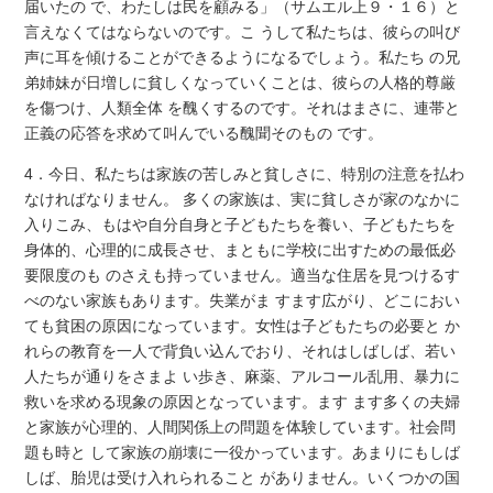
届いたの で、わたしは民を顧みる」（サムエル上９・１６）と
言えなくてはならないのです。こ うして私たちは、彼らの叫び
声に耳を傾けることができるようになるでしょう。私たち の兄
弟姉妹が日増しに貧しくなっていくことは、彼らの人格的尊厳
を傷つけ、人類全体 を醜くするのです。それはまさに、連帯と
正義の応答を求めて叫んでいる醜聞そのもの です。
4．今日、私たちは家族の苦しみと貧しさに、特別の注意を払わ
なければなりません。 多くの家族は、実に貧しさが家のなかに
入りこみ、もはや自分自身と子どもたちを養い、子どもたちを
身体的、心理的に成長させ、まともに学校に出すための最低必
要限度のも のさえも持っていません。適当な住居を見つけるす
べのない家族もあります。失業がま すます広がり、どこにおい
ても貧困の原因になっています。女性は子どもたちの必要と か
れらの教育を一人で背負い込んでおり、それはしばしば、若い
人たちが通りをさまよ い歩き、麻薬、アルコール乱用、暴力に
救いを求める現象の原因となっています。ます ます多くの夫婦
と家族が心理的、人間関係上の問題を体験しています。社会問
題も時と して家族の崩壊に一役かっています。あまりにもしば
しば、胎児は受け入れられること がありません。いくつかの国