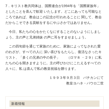
7．キリスト教共同体は、国際連合が1994年を「国際家族年」
としたことを喜んで歓迎 いたします。どこにあっても可能なと
ころであれば、教会はこの記念が行われることに 関して、教会
だからこそできる貢献をするにやぶさかではありません。
今日、私たちの心をかたくなにすることのないようにしまし
ょう。主の声と兄弟姉妹 の声に耳をすませましょう。
この四旬節を通じて家族のために、家族によってなされた愛
のわざが、すべての人に 深い喜びをもたらし、復活なさったキ
リスト、「多くの兄弟の中の長子」 （ロマ８ ・２９）に私
たちの心を開きますように。主の呼びかけにこたえるすべての
人々に、私 は喜んで私の教皇祝福を贈ります。
１９９３年９月３日 バチカンにて
教皇ヨハネ・パウロ二世
新着情報