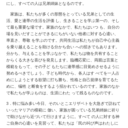
にし、すべての人は兄弟姉妹となるのです。
家族は、私たちが多くの形態をとっている兄弟としての生
活、愛と連帯の生活を評価 し、生きることを学ぶ第一の、そし
て最も重要な場です。家族のなかで、私たちはいつ も、自分の
場を見いだすことができるにちがいない他者に対する心遣い、
率直さ、尊敬 を学ぶのです。共同生活は私たちが自己中心主義
を乗り越えることを助ける分かち合い への招きでもあります。
分かち、与えることを学ぶなかで、私たちは物を共有すること
からくる大きな喜びを発見します。臨機応変に、両親は言葉と
模範をもって、その子ど もたちに連帯感に目覚めさせるように
努めるべきでしょう。子ども時代から、各人はす べてを一人占
めにしようとする欲望に打ち勝ち、性格と自己規律を育てるた
めに、犠牲 と断食をするよう招かれているのです。家族のなか
で私たちが学ぶものは、生涯にわた って残るものなのです。
3．特に悩み多い今日、そのいとこエリザベトを大急ぎで訪ねて
いったマリアの模範に 倣い、家族が困っている兄弟姉妹に祈り
で助けながら近づいて行けますように。すべて の人に対する神
ご自身の心遣いを見習って、私たちは「民の叫び声はわたしに