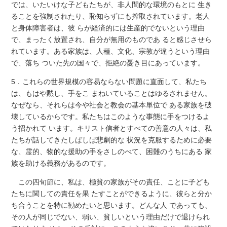
では、いたいけな子どもたちが、非人間的な環境のもとに 生き
ることを強制されたり、恥知らずにも搾取されています。老人
と身体障害者は、彼 らが経済的には生産的でないという理由
で、まったく放置され、自分が無用のものであ ると感じさせら
れています。ある家族は、人種、文化、宗教が違うという理由
で、落ち ついた先の国々で、拒絶の憂き目にあっています。
5．これらの世界規模の容易ならない問題に直面して、私たち
は、もはや黙し、手をこ まねいていることはゆるされません。
なぜなら、それらは今や社会と教会の基本単位で ある家族を破
壊しているからです。私たちはこのような事態に手をつけるよ
う招かれて います。キリスト信者とすべての善意の人々は、私
たちが話してきたしばしば悲劇的な 状況を克服するために必要
な、霊的、物的な援助の手をさしのべて、困難のうちにある 家
族を助ける義務があるのです。
この四旬節に、私は、極貧の家族がその責任、ことに子ども
たちに関しての責任を果 たすことができるように、彼らと分か
ち合うことを特に勧めたいと思います。どんな人 であっても、
その人が同じでない、弱い、貧しいという理由だけで退けられ