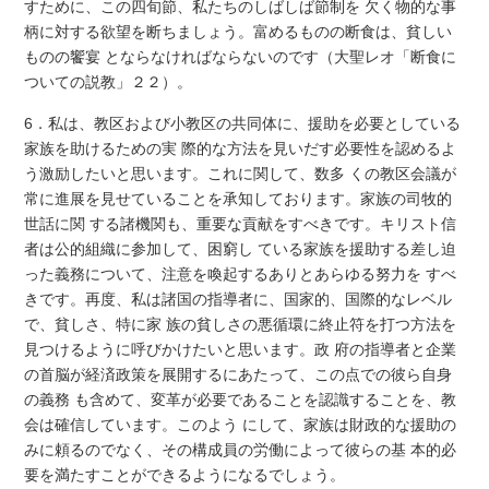
すために、この四旬節、私たちのしばしば節制を 欠く物的な事
柄に対する欲望を断ちましょう。富めるものの断食は、貧しい
ものの饗宴 とならなければならないのです（大聖レオ「断食に
ついての説教」２２）。
6．私は、教区および小教区の共同体に、援助を必要としている
家族を助けるための実 際的な方法を見いだす必要性を認めるよ
う激励したいと思います。これに関して、数多 くの教区会議が
常に進展を見せていることを承知しております。家族の司牧的
世話に関 する諸機関も、重要な貢献をすべきです。キリスト信
者は公的組織に参加して、困窮し ている家族を援助する差し迫
った義務について、注意を喚起するありとあらゆる努力を すべ
きです。再度、私は諸国の指導者に、国家的、国際的なレベル
で、貧しさ、特に家 族の貧しさの悪循環に終止符を打つ方法を
見つけるように呼びかけたいと思います。政 府の指導者と企業
の首脳が経済政策を展開するにあたって、この点での彼ら自身
の義務 も含めて、変革が必要であることを認識することを、教
会は確信しています。このよう にして、家族は財政的な援助の
みに頼るのでなく、その構成員の労働によって彼らの基 本的必
要を満たすことができるようになるでしょう。