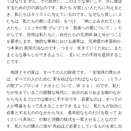
てはなりま せん。その反対に、このような違いこそ、共に建設
するための力の源なのです。私たち が貧しい人たちに与えると
き、私たちはキリストに与えているのです。なぜなら貧しい 人
たちは「私たちの救い主の顔」をつけ、「神によみされている
人たち」（ニッサの聖 グレゴリオ「貧者への愛について」）だ
からです。信仰は私たちに、自分たちの兄弟姉 妹と分かつこと
を要求します。物的な事柄における連帯は、兄弟愛の本質的か
つ本来の 表現方法なのです。つまり、生きていくために、また
まともな暮らしができるように、 互いにその手段を提供するこ
とです。
地球とその富は、すべての人の財産です。「全地球の豊かさ
は、すべての人のために 実を結ばなければならない」（ミラノ
の聖アンプロジオ「ナボトについて」Ⅶ ３３ ） のです。私た
ちが生きているこの困難な時代に、自分のありあまる物のなか
から与える だけでは確かに不十分です。必要なのは、すべての
人が尊厳をもって生きることができ るように、私たちが自分に
必要とするもののなかから与え、基本的なものだけを取って お
くという具合に、行動と消費の様式を一変させることなので
す。私たちの隣人に彼が 死ぬほど必要としているものを差し出