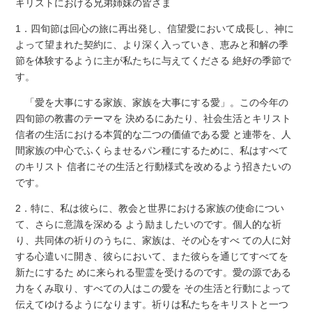
キリストにおける兄弟姉妹の皆さま
1．四旬節は回心の旅に再出発し、信望愛において成長し、神に
よって望まれた契約に、より深く入っていき、恵みと和解の季
節を体験するように主が私たちに与えてくださる 絶好の季節で
す。
「愛を大事にする家族、家族を大事にする愛」。この今年の
四旬節の教書のテーマを 決めるにあたり、社会生活とキリスト
信者の生活における本質的な二つの価値である愛 と連帯を、人
間家族の中心でふくらませるパン種にするために、私はすべて
のキリスト 信者にその生活と行動様式を改めるよう招きたいの
です。
2．特に、私は彼らに、教会と世界における家族の使命につい
て、さらに意識を深める よう励ましたいのです。個人的な祈
り、共同体の祈りのうちに、家族は、その心をすべ ての人に対
する心遣いに開き、彼らにおいて、また彼らを通じてすべてを
新たにするた めに来られる聖霊を受けるのです。愛の源である
力をくみ取り、すべての人はこの愛を その生活と行動によって
伝えてゆけるようになります。祈りは私たちをキリストと一つ