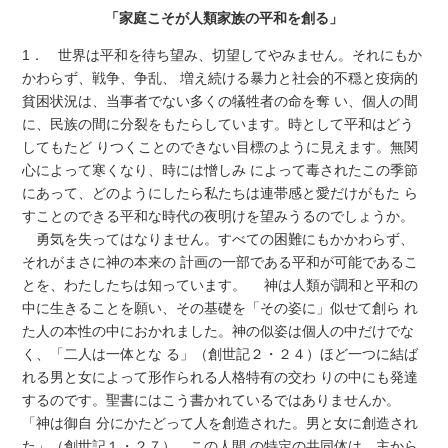
「家庭こそが人類家族の平和を創る」
1． 世界は平和を待ち望み、切望してやみません。それにもか
かわらず、戦争、争乱、 増え続ける暴力と社会的不穏と疫病的
貧困状況は、当事者でない多くの犠牲者の命を奪 い、個人の間
に、民族の間に分裂をもたらしています。時として平和はどう
してもたど りつくことのできない目標のように見えます。無関
心によって寒くなり、時には憎しみ によって毒されたこの季節
にあって、どのようにしたら私たちは連帯感と愛だけがもた ら
すことのできる平和な時代の夜明けを望みうるのでしょうか。
勇気を失ってはなりません。すべての困難にもかかわらず、
それがまさに神の本来の 計画の一部である平和が可能であるこ
とを、わたしたちは知っています。 神は人類が調和と平和の
中に生きることを願い、その基礎を「その姿に」似せて創ら れ
た人の本性の中におかれました。神の似姿は個人の中だけでな
く、「二人は一体とな る」（創世記２・２４）ほど一つに結ば
れる男と女によって形作られる人格特有の交わ りの中にも発達
するのです。聖書にはこう書かれているではありませんか。
「神は御自 分にかたどって人を創造された。男と女に創造され
た」（創世記１・２７）。この人間 の特定の共同体は、主から