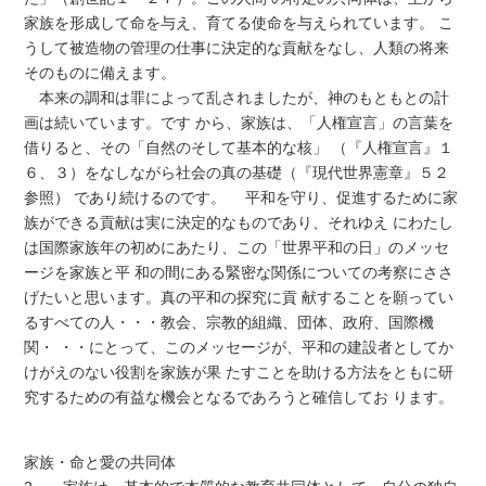
家族を形成して命を与え、育てる使命を与えられています。 こ
うして被造物の管理の仕事に決定的な貢献をなし、人類の将来
そのものに備えます。
本来の調和は罪によって乱されましたが、神のもともとの計
画は続いています。です から、家族は、「人権宣言」の言葉を
借りると、その「自然のそして基本的な核」 （『人権宣言』１
６、３）をなしながら社会の真の基礎（『現代世界憲章』５２
参照） であり続けるのです。 平和を守り、促進するために家
族ができる貢献は実に決定的なものであり、それゆえ にわたし
は国際家族年の初めにあたり、この「世界平和の日」のメッセ
ージを家族と平 和の間にある緊密な関係についての考察にささ
げたいと思います。真の平和の探究に貢 献することを願ってい
るすべての人・・・教会、宗教的組織、団体、政府、国際機
関・ ・・にとって、このメッセージが、平和の建設者としてか
けがえのない役割を家族が果 たすことを助ける方法をともに研
究するための有益な機会となるであろうと確信してお ります。
家族・命と愛の共同体