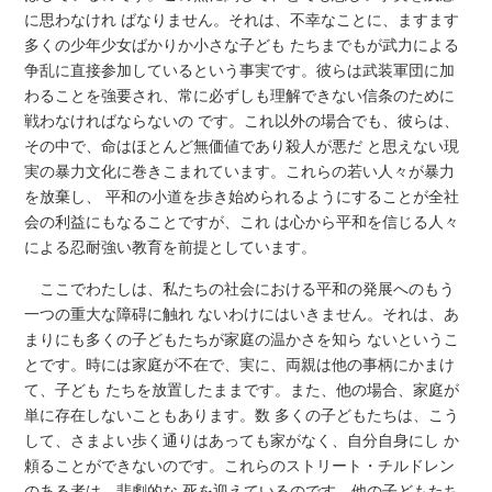
に思わなけれ ばなりません。それは、不幸なことに、ますます
多くの少年少女ばかりか小さな子ども たちまでもが武力による
争乱に直接参加しているという事実です。彼らは武装軍団に加
わることを強要され、常に必ずしも理解できない信条のために
戦わなければならないの です。これ以外の場合でも、彼らは、
その中で、命はほとんど無価値であり殺人が悪だ と思えない現
実の暴力文化に巻きこまれています。これらの若い人々が暴力
を放棄し、 平和の小道を歩き始められるようにすることが全社
会の利益にもなることですが、これ は心から平和を信じる人々
による忍耐強い教育を前提としています。
ここでわたしは、私たちの社会における平和の発展へのもう
一つの重大な障碍に触れ ないわけにはいきません。それは、あ
まりにも多くの子どもたちが家庭の温かさを知ら ないというこ
とです。時には家庭が不在で、実に、両親は他の事柄にかまけ
て、子ども たちを放置したままです。また、他の場合、家庭が
単に存在しないこともあります。数 多くの子どもたちは、こう
して、さまよい歩く通りはあっても家がなく、自分自身にし か
頼ることができないのです。これらのストリート・チルドレン
のある者は、悲劇的な 死を迎えているのです。他の子どもたち