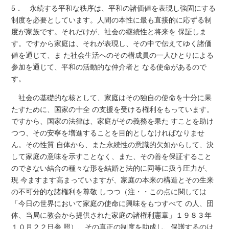
5． 永続する平和な秩序は、平和の諸価値を表現し強固にする
制度を必要としています。人間の本性に最も直接的に応ずる制
度が家族です。それだけが、社会の継続性と将来を 保証しま
す。ですから家庭は、それが表現し、その中で伝えてゆく諸価
値を通じて、ま た社会生活へのその構成員の一人ひとりによる
参加を通じて、平和の活動的な仲介者と なる使命があるので
す。
社会の基礎的な核として、家庭はその独自の使命を十分に果
たすために、国家の十全 の支援を受ける権利をもっています。
ですから、国家の法律は、家庭がその義務を果た すことを助け
つつ、その安寧を増進することを目的としなければなりませ
ん。その性質 自体から、また永続性の意識的欠如からして、決
して家庭の意味を示すことなく、また、その善を保証すること
のできない結合の種々な形を結婚と法的に同等に扱う圧力が、
現 今ますます高まっていますが、家庭の本来の構造とその生来
の不可分的な諸権利を尊敬 しつつ（注・・この点に関しては
「今日の世界において家庭の使命に興味をもつすべて の人、団
体、当局に教会から提供された家庭の諸権利憲章」１９８３年
１０月２２日参 照）、その真正の制度を助成し、保護するのは