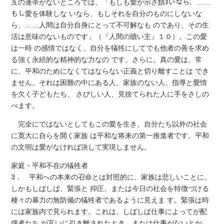
互の連帯がないところでは、「もしも愛が示さ黷ﾈいなら、……
もし愛を体験しな いなら、もしそれを自分のものにしないな
ら、……人間は自分自身にとって不可解なも のであり、その生
活は意味のないものです」（『人間の贖い主』１０）。この愛
は一時 の感情ではなく、自分を犠牲にしてでも他者の善を求め
る強く永続的な精神的な力なの です。さらに、真の愛は、常
に、平和のためになくてはならない正義と切り離すことは でき
ません。それは困難の中にある人、家族のない人、指導と愛情
を欠く子どもたち、 さびしい人、見捨てられた人に手をさしの
べます。
完全にではないとしてもこの愛を生き、自分たち以外の社会
に寛大に自らを開く家族 は平和な将来の第一推進者です。平和
の文明は愛がなければ決して実現しません。
家庭・平和不在の犠牲者
3． 平和への本来の召命とは対照的に、家族は悲しいことに、
しかもしばしば、緊張と 抑圧、または今日の社会を特徴づける
種々の暴力の無防備の犠牲者であるように見えま す。緊張は時
には家族内で見られます。これは、しばしば仕事によってが配
偶者たち が互いに引き離されたとき、または仕事がないとか、