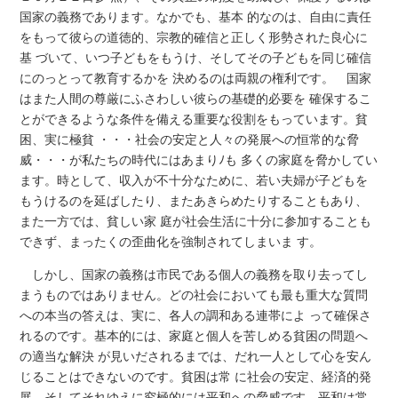
国家の義務であります。なかでも、基本 的なのは、自由に責任
をもって彼らの道徳的、宗教的確信と正しく形勢された良心に
基 づいて、いつ子どもをもうけ、そしてその子どもを同じ確信
にのっとって教育するかを 決めるのは両親の権利です。 国家
はまた人間の尊厳にふさわしい彼らの基礎的必要を 確保するこ
とができるような条件を備える重要な役割をもっています。貧
困、実に極貧 ・・・社会の安定と人々の発展への恒常的な脅
威・・・が私たちの時代にはあまりﾉも 多くの家庭を脅かしてい
ます。時として、収入が不十分なために、若い夫婦が子どもを
もうけるのを延ばしたり、またあきらめたりすることもあり、
また一方では、貧しい家 庭が社会生活に十分に参加することも
できず、まったくの歪曲化を強制されてしまいま す。
しかし、国家の義務は市民である個人の義務を取り去ってし
まうものではありません。どの社会においても最も重大な質問
への本当の答えは、実に、各人の調和ある連帯によ って確保さ
れるのです。基本的には、家庭と個人を苦しめる貧困の問題へ
の適当な解決 が見いだされるまでは、だれ一人として心を安ん
じることはできないのです。貧困は常 に社会の安定、経済的発
展、そしてそれゆえに究極的には平和への脅威です。平和は常