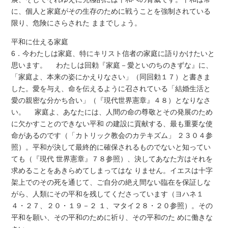
に、個人と家庭がその生存のために戦うことを強制されている
限り、危険にさらされた ままでしょう。
平和に仕える家庭
6．今わたしは家庭、特にキリスト信者の家庭に語りかけたいと
思います。 わたしは回勅『家庭－愛といのちのきずな』に、
「家庭よ、本来の姿にかえりなさい」（同回勅１７）と書きま
した。愛を与え、命を伝えるように召されている「結婚生活と
愛の親密な分かち合い」（『現代世界憲章』４８）となりなさ
い。 家庭よ、あなたには、人間の命の尊敬とその発展のため
に欠かすことのできない平和 の建設に貢献する、最も重要な使
命があるのです（「カトリック教会のカテキズム」 ２３０４参
照）。平和が決して最終的に確保されるものでないと知ってい
ても（『現代 世界憲章』７８参照）、決してあなた方はそれを
求めることをあきらめてしまってはな りません。イエスは十字
架上でのその死を通じて、ご自分の絶え間ない臨在を保証しな
がら、人類にその平和を残してくださっています（ヨハネ１
４・２７、２０・１９－２ １、マタイ２８・２０参照）。その
平和を願い、その平和のために祈り、その平和のた めに働きな