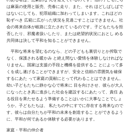
は麻薬の使用と販売、売春に走り、また、それ ほどしばしばで
はないにしても、犯罪組織に加わってしまいます。これほどの
恥ずべき 広範に広がった状況を見過ごすことはできません。社
会の将来自体が岐路に立たされて いるのです。子どもたちを拒
否したり、邪魔者扱いしたり、または絶望的状況におとし める
共同体は決して平和を知ることができません。
平和な将来を望むるのなら、どの子どもも裏切りとか搾取で
なく、保護される暖かみ と絶え間ない愛情を体験しなければな
りません。国家は支援の手段と機構を提供するこ とによって多
くを成し遂げることができますが、安全と信頼の雰囲気を確保
するにあた って家庭の貢献にとって代わることはできません。
幼い子どもたちに静かな心で将来に 目を向けさせ、彼らが大人
になったとき真に進歩した社会を建設するにあたって、責任 あ
る役目を果たせるよう準備することはいかに大事なことでしょ
うか。子どもたちは、 私たちの中にすでに存在する将来なので
す。彼らは自分たちが平和の未来を創造するこ とができるよう
に、平和が何であるか体験する必要があります。
家庭・平和の仲介者