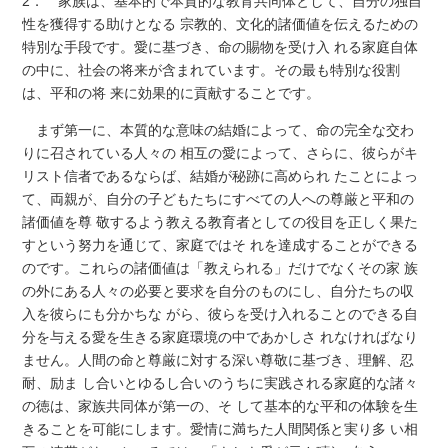
2． 家族は、基本的で本質的な教育共同体として、自分の独自
性を獲得する助けとなる 宗教的、文化的諸価値を伝えるための
特別な手段です。愛に基づき、命の賜物を受け入 れる家庭自体
の中に、社会の将来が含まれています。その最も特別な役割
は、平和の将 来に効果的に貢献することです。
まず第一に、本質的な意味の結婚によって、命の完全な交わ
りに召されている人々の 相互の愛によって、さらに、彼らがキ
リスト信者であるならば、結婚が秘跡に高められ たことによっ
て、両親が、自分の子どもたちにすべての人への尊厳と平和の
諸価値を尊 敬するよう教える教育者としての役目を正しく果た
すという努力を通じて、家庭ではそ れを達成することができる
のです。これらの諸価値は「教えられる」だけでなくその家 族
の外にある人々の必要と要求を自分のものにし、自分たちの収
入を彼らにも分かちな がら、彼らを受け入れることのできる自
分を与える愛を生きる家庭環境の中であかしさ れなければなり
ません。人間の命と尊厳に対する深い尊敬に基づき、理解、忍
耐、励ま し合いとゆるし合いのうちに実践される家庭的な諸々
の徳は、家族共同体が第一の、そ して基本的な平和の体験を生
きることを可能にします。愛情に満ちた人間関係と実り多 い相