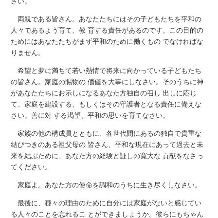
さい。
両親である皆さん。あなたたちにはその子どもたちを平和の
人々であるよう育て、教 育する責任があるのです。この目的の
ためにはあなたたちがまず平和のために働くもの でなければな
りません。
希望と夢に満ちて若い熱情で将来に向かっている子どもたち
の皆さん。家庭の賜物の 価値を大事にしなさい。そのうちに神
があなたたちにお示しになるあなた方独自の召し 出しに応じ
て、家庭を建設する、もしくはその守護者となる責任に備えな
さい。善に対 する渇望、平和の思いを育てなさい。
家族の他の構成員とともに、各世代間にあるの独自で貴重な
結びつきのある祖父母の 皆さん、平和な現在にあって過去と未
来を結ぶために、あなた方の経験と証しの寛大な 貢献をなさっ
てください。
家庭よ。あなた方の使命を調和のうちに生き尽くしなさい。
最後に、種々の理由のために自分には家庭がないと感じてい
る人々のことを忘れるこ とができましょうか。彼らにもちゃん