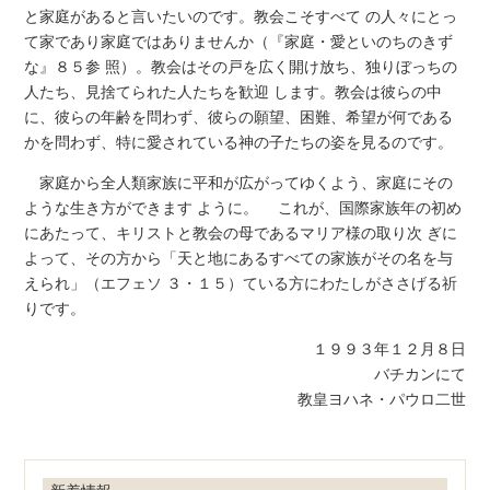
と家庭があると言いたいのです。教会こそすべて の人々にとっ
て家であり家庭ではありませんか（『家庭・愛といのちのきず
な』８５参 照）。教会はその戸を広く開け放ち、独りぼっちの
人たち、見捨てられた人たちを歓迎 します。教会は彼らの中
に、彼らの年齢を問わず、彼らの願望、困難、希望が何である
かを問わず、特に愛されている神の子たちの姿を見るのです。
家庭から全人類家族に平和が広がってゆくよう、家庭にその
ような生き方ができます ように。 これが、国際家族年の初め
にあたって、キリストと教会の母であるマリア様の取り次 ぎに
よって、その方から「天と地にあるすべての家族がその名を与
えられ」（エフェソ ３・１５）ている方にわたしがささげる祈
りです。
１９９３年１２月８日
バチカンにて
教皇ヨハネ・パウロ二世