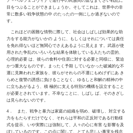
ア－ヘルツェゴヴィナで進行中の民族間の血なまぐさい戦乱に
目をつぶることができましょうか。そしてこれは、世界中の非
常に数多い戦争状態の中 のたったの一例にしか過ぎないので
す。
これほどの困難な情勢に際して、社会はしばしば効果的な助
力をする能力がないかの ように、もしくはそれについては責任
を免れ得ないほど無関心でさえあるように見えま す。武器が使
用された争乱のいろいろな結果を体験している人たちの霊的、
心理的必要 は、彼らの食料や住居に対する必要と同様に、緊迫
かつ重大なものです。まったく予期 していなかった破滅的な不
運に見舞われた家族を、彼らがそれらの不運にもめげずにあ き
らめと復讐の誘惑に負けることなく、ゆるしと和解の精神の中
に立ちあがるよう、積 極的に支える特別の機構を設立すること
が必要とされています。不幸なことに、しばし ば、そのきざし
は見られないのです。
4． また、戦争と暴力は家庭の組織を弱め、破壊し、対立する
力をもたらすだけでなく、それらは平和の正反対である行動様
式を提示、いや実際には強制して、人々の心に有害 な影響を及
ぼしているのです。この点に関して、とても悲しい事実を残念