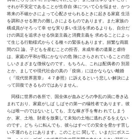
それが不安定であることが生存自 体について心を悩ませ、かつ
将来の不確かさによって心配させられるときに起きる家庭 生活
を調和させる努力の難しさによるものであります。また家族の
構成員がそろって幸 せな実り多い生活を求めるよりも、自分だ
けの満足を追求させる快楽主義と消費主義を 求めることによっ
て生じる行動様式からくる種々の緊張もあります。頻繁な両親
間の口 論、子どもを産むことの拒否、未成年者の遺棄と虐待
は、家庭の平和が既にかなりの危 険にさらされていることの悲
しいさまざまな徴候なのです。もちろん、これは配偶者の 別居
とか、ましてや現代社会の真の「疫病」にほかならない離婚
（『現代世界憲章』 ４７参照）に訴えるという悲しい解決によ
って回復できるものではありません。
同様に世界の各所で、国全体が血みどろの争乱の渦に巻き込
まれており、家庭がしば しばその第一の犠牲者であります。彼
らは唯一のではないとしても、主な稼ぎ手を奪わ れてしまう
か、家、土地、財産を放棄して未知の土地に逃れざるをえない
のです。どち らに転んでも、彼らはすべての安全を脅かす苦し
い不運のもとにあります。このことに 関して、いまだにボスニ