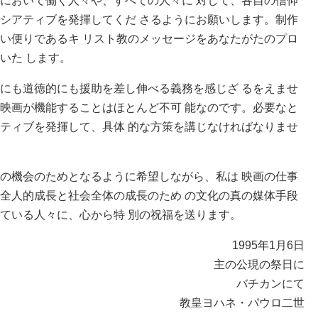
において働く人々や、すべての人々に 対して、各自の信仰
シアティブを発揮してくだ さるようにお願いします。制作
い便りであるキ リスト教のメッセージをあなたがたのプロ
いた します。
にも道徳的にも援助を差し伸べる義務を感じざ るをえませ
映画が機能することはほとんど不可 能なのです。必要なと
ティブを発揮して、具体 的な方策を講じなければなりませ
の機会のためとなるように希望しながら、私は 映画の仕事
全人的成長と社会全体の成長のため の文化の真の媒体手段
ている人々に、心から特 別の祝福を送ります。
1995年1月6日
主の公現の祭日に
バチカンにて
教皇ヨハネ・パウロ二世