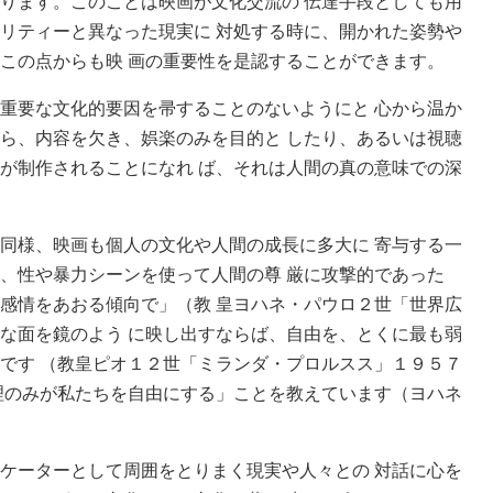
ります。このことは映画が文化交流の 伝達手段としても用
リティーと異なった現実に 対処する時に、開かれた姿勢や
この点からも映 画の重要性を是認することができます。
重要な文化的要因を帚することのないようにと 心から温か
ら、内容を欠き、娯楽のみを目的と したり、あるいは視聴
が制作されることになれ ば、それは人間の真の意味での深
同様、映画も個人の文化や人間の成長に多大に 寄与する一
、性や暴力シーンを使って人間の尊 厳に攻撃的であった
感情をあおる傾向で」（教 皇ヨハネ・パウロ２世「世界広
な面を鏡のよう に映し出すならば、自由を、とくに最も弱
です （教皇ピオ１２世「ミランダ・プロルスス」１９５７
理のみが私たちを自由にする」ことを教えています（ヨハネ
ケーターとして周囲をとりまく現実や人々との 対話に心を