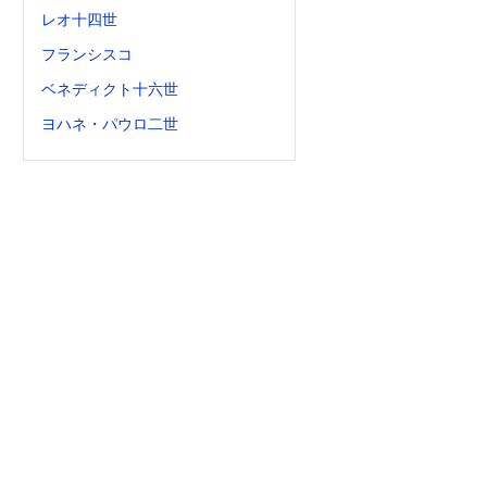
レオ十四世
フランシスコ
ベネディクト十六世
ヨハネ・パウロ二世