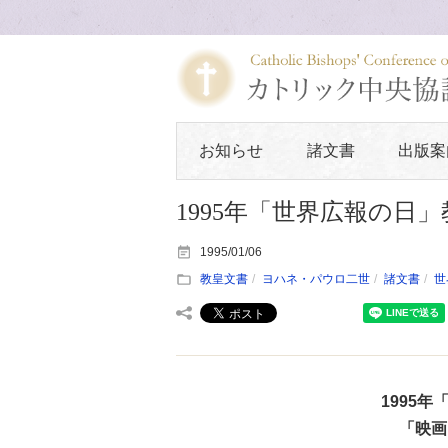
お知らせ
諸文書
出版案
1995年「世界広報の日
1995/01/06
教皇文書
ヨハネ・パウロ二世
諸文書
世
1995
「映画