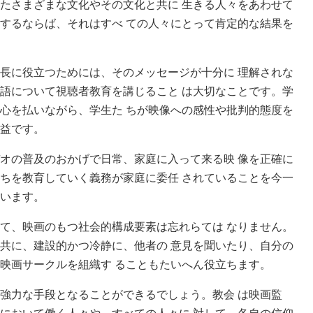
たさまざまな文化やその文化と共に 生きる人々をあわせて
するならば、それはすべ ての人々にとって肯定的な結果を
長に役立つためには、そのメッセージが十分に 理解されな
語について視聴者教育を講じること は大切なことです。学
心を払いながら、学生た ちが映像への感性や批判的態度を
益です。
オの普及のおかげで日常、家庭に入って来る映 像を正確に
ちを教育していく義務が家庭に委任 されていることを今一
います。
て、映画のもつ社会的構成要素は忘れらては なりません。
共に、建設的かつ冷静に、他者の 意見を聞いたり、自分の
映画サークルを組織す ることもたいへん役立ちます。
強力な手段となることができるでしょう。教会 は映画監