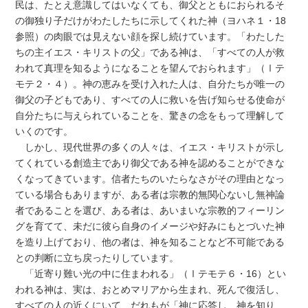
民は、たとえ意識してはいなくても、御父とともにおられるそ
の御独り子だけがわたしたちに示してくれた神（ヨハネ１・18
参照）の肉眼では見えない顔を探し続けています。「わたした
ちの主イエス・キリストの父」である神は、「すべての人が救
われて真理を知るようになることを望んでおられます」（Ⅰテ
モテ２・４）。神の恵みを受け入れた人は、自分たちが唯一の
御父の子どもであり、すべての人に救いを告げ知らせる使命が
自分たちに与えられていることを、驚きの念をもって理解して
いくのです。
しかし、現代世界の多くの人々は、イエス・キリストが示し
てくれている創造主であり御父である神を認めることができな
くなってきています。信者たちのいたらなさがその理由となっ
ている場合もありますが、ある者は宗教的無関心ないし無神論
者であることを選び、ある者は、あいまいな宗教的フィーリン
グを育てて、未だに彼ら自身のイメージや好みにもとづいた神
を造り上げており、他の者は、神を知ることなど不可能である
との判断に立ち戻ったりしています。
「近寄り難い光の中に住まわれる」（Ⅰテモテ６・16）とい
われる神は、実は、おとめマリアから生まれ、死んで復活し、
すべての人の近くにいて、だれもが「神に応答し、神を知り、