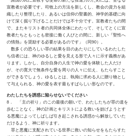
「諸国の民に宣教する使命の新たな推進力のためには、聖なる
宣教者が必要です。司牧上の方法を新しくし、教会の資力を組
織したり整理したり、あるいは信仰の聖書的、神学的基礎に向
けて深く掘り下げることだけでは不十分です。宣教者たちの間
で、またキリスト者の共同体全体にわたって、そしてとくに宣
教者たちともっとも密接に働く人びとの間に、新しい『聖性へ
の情熱』を奨励する必要があるのです」（同90）。
数多くの恐ろしい罪の結果を目のあたりにしているわたした
ち信者には、神のゆるしと愛を見える形で人々に示す義務があ
ります。しかし、自分自身の人生で神の愛を体験した人だけ
が、その寛大で無条件な愛を周りの人々に伝え、もたらすこと
ができるでしょう。ゆるしとは、執拗に求める人に贈り物とし
て与えられる、神の愛を表す最もすばらしい形なのです。
わたしたちを誘惑に陥らせないでください
8． 「主の祈り」のこの最後の願いで、わたしたちが罪の道を
歩むことなく、神の計画とキリストによる救いを妨げようとす
る悪魔によってしばしば引き起こされる誘惑から解放していた
だけるよう、神に祈ります。
罪と悪魔に支配されている世界に救いの知らせをもたらすた