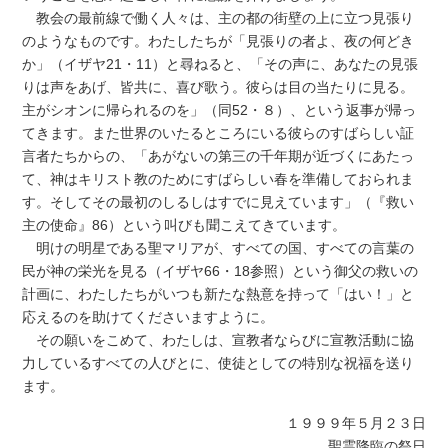
教会の最前線で働く人々は、主の都の街壁の上に立つ見張り
のようなものです。わたしたちが「見張りの者よ、夜の何どき
か」（イザヤ21・11）と尋ねると、「その声に、あなたの見張
りは声をあげ、皆共に、喜び歌う。彼らは目の当たりに見る。
主がシオンに帰られるのを」（同52・８）、という返事が帰っ
てきます。また世界のいたるところにいる彼らのすばらしい証
言者たちからの、「あがないの第三の千年期が近づくにあたっ
て、神はキリスト教のためにすばらしい春を準備しておられま
す。そしてその最初のしるしはすでに見えています」（『救い
主の使命』86）という叫びも聞こえてきています。
明けの明星である聖マリアが、すべての国、すべての言葉の
民が神の栄光を見る（イザヤ66・18参照）という御父の救いの
計画に、わたしたちがいつも新たな熱意を持って「はい！」と
応えるのを助けてくださいますように。
その願いをこめて、わたしは、宣教者ならびに宣教活動に協
力しているすべての人びとに、使徒としての特別な祝福を送り
ます。
１９９９年５月２３日
聖霊降臨の祭日