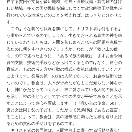
在する貧困や文盲が多い地域、住居・医療設備・就労難のはげ
しい地域、多くの国や民族を滅ぼしつくす政治的弾圧や戦争が
行われている地域などのことを考えれば、はっきりと分かりま
す。
このような劇的な状況を前にして、キリスト者は何をするよ
う求められているのでしょうか。生きておられる真実の神を信
じているわたしたちは、人間を苦しめるこれらの問題を克服す
るために何をすべきなのでしょうか。わたしが『救い主の使
命』の中で述べたように、「ある民族の発展は、まずお金や物
質的支援、技術的手段などから出てくるものではなく、良心の
育成と、ものの考え方や行動の様式が次第に成熟していくこと
によります。発展の第一の力は人間であって、お金や技術では
ないのです。教会は、人々が求めながらもまだ知らない神を示
し、神にかたどってつくられ、神に愛されている人間の偉大さ
を示し、神の子どもとしてすべての男女が平等であることを示
すことによって良心を育成します」（『救い主の使命』58）。
男と女は同じ父の子ども、したがって兄弟姉妹であると宣言す
ることによって、教会は、真の連帯感に満ちた世界を造り上げ
るための貢献の手助けをするのです。
キリスト者の共同体は、人間性向上に寄与する活動や青少年