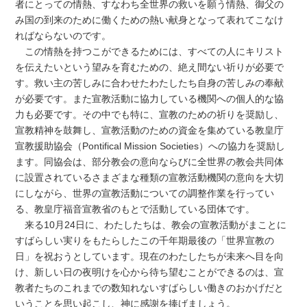
者にとっての情熱、すなわち全世界の救いを願う情熱、御父の
み国の到来のために働くための熱い献身となって表れてこなけ
ればならないのです。
この情熱を持つこができるためには、すべての人にキリスト
を伝えたいという望みを育むための、絶え間ない祈りが必要で
す。救い主の苦しみに合わせたわたしたち自身の苦しみの奉献
が必要です。また宣教活動に協力している機関への個人的な協
力も必要です。その中でも特に、宣教のための祈りを奨励し、
宣教精神を鼓舞し、宣教活動のための資金を集めている教皇庁
宣教援助協会（Pontifical Mission Societies）への協力を奨励し
ます。同協会は、部分教会の意向ならびに全世界の教会共同体
に設置されているさまざまな種類の宣教活動機関の意向を大切
にしながら、世界の宣教活動についての調整作業を行ってい
る、教皇庁福音宣教省のもとで活動している団体です。
来る10月24日に、わたしたちは、教会の宣教活動がまことに
すばらしい実りをもたらしたこの千年期最後の「世界宣教の
日」を祝おうとしています。現在のわたしたちが未来へ目を向
け、新しい日の夜明けを心から待ち望むことができるのは、宣
教者たちのこれまでの数知れないすばらしい働きのおかげだと
いうことを思い起こし、神に感謝を捧げましょう。