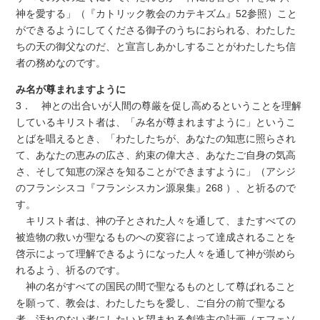
神を愛する」（『カトリック教会のカテキズム』52参照）こと
ができるようにしてくださる御子のうちにおられる、わたした
ちの天の御父なのだ、と宣言しあかしすることがわたしたち信
者の務めなのです。
み名が尊まれますように
3． 神との出合いが人間の尊厳を促し高めるということを理解
しているキリスト者は、「み名が尊まれますように」というこ
とばを唱えるとき、「わたしたちが、あなたの知恵に照らされ
て、あなたの恵みの広さ、約束の偉大さ、あなたご自身の気高
さ、そして知恵の深さを知ることができますように」（アシジ
のフランシスコ『フランシスカン源泉集』268 ）、と祈るので
す。
キリスト者は、神の子とされた人々を通して、またすべての
被造物の救いが聖なるものへの変容によって達成されることを
啓示によって理解できるようになった人々を通して神が崇めら
れるよう、祈るのです。
神の名がすべての国民の間で聖なるものとして尊ばれること
を願って、教会は、わたしたちを愛し、ご自分の前で聖なる
者、汚れのない者にしたいと望まれる創造主の計画（エフェソ