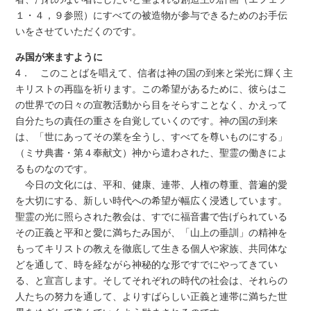
１・４，９参照）にすべての被造物が参与できるためのお手伝
いをさせていただくのです。
み国が来ますように
4． このことばを唱えて、信者は神の国の到来と栄光に輝く主
キリストの再臨を祈ります。この希望があるために、彼らはこ
の世界での日々の宣教活動から目をそらすことなく、かえって
自分たちの責任の重さを自覚していくのです。神の国の到来
は、「世にあってその業を全うし、すべてを尊いものにする」
（ミサ典書・第４奉献文）神から遣わされた、聖霊の働きによ
るものなのです。
今日の文化には、平和、健康、連帯、人権の尊重、普遍的愛
を大切にする、新しい時代への希望が幅広く浸透しています。
聖霊の光に照らされた教会は、すでに福音書で告げられている
その正義と平和と愛に満ちたみ国が、「山上の垂訓」の精神を
もってキリストの教えを徹底して生きる個人や家族、共同体な
どを通して、時を経ながら神秘的な形ですでにやってきてい
る、と宣言します。そしてそれぞれの時代の社会は、それらの
人たちの努力を通して、よりすばらしい正義と連帯に満ちた世