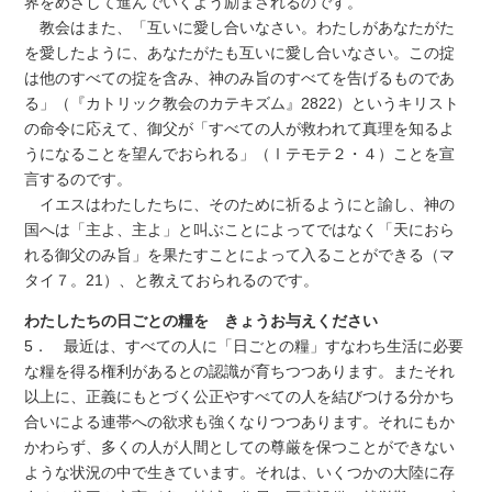
界をめざして進んでいくよう励まされるのです。
教会はまた、「互いに愛し合いなさい。わたしがあなたがた
を愛したように、あなたがたも互いに愛し合いなさい。この掟
は他のすべての掟を含み、神のみ旨のすべてを告げるものであ
る」（『カトリック教会のカテキズム』2822）というキリスト
の命令に応えて、御父が「すべての人が救われて真理を知るよ
うになることを望んでおられる」（Ⅰテモテ２・４）ことを宣
言するのです。
イエスはわたしたちに、そのために祈るようにと諭し、神の
国へは「主よ、主よ」と叫ぶことによってではなく「天におら
れる御父のみ旨」を果たすことによって入ることができる（マ
タイ７。21）、と教えておられるのです。
わたしたちの日ごとの糧を きょうお与えください
5． 最近は、すべての人に「日ごとの糧」すなわち生活に必要
な糧を得る権利があるとの認識が育ちつつあります。またそれ
以上に、正義にもとづく公正やすべての人を結びつける分かち
合いによる連帯への欲求も強くなりつつあります。それにもか
かわらず、多くの人が人間としての尊厳を保つことができない
ような状況の中で生きています。それは、いくつかの大陸に存