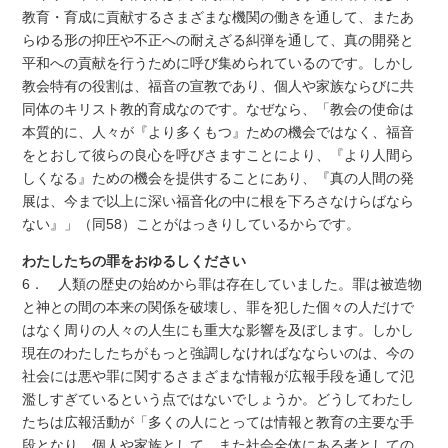
教育・育成に貢献するさまざまな機関の働きを通して、またあ
らゆる形の抑圧や不正への耐えざる糾弾を通して、真の開発と
平和への貢献を行うために呼び集められているのです。しかし
教会特有の役割は、福音の宣教であり、個人や家族ならびに共
同体のキリスト教的育成なのです。なぜなら、「教会の使命は
本質的に、人々が『より多くもつ』ための機会ではなく、福音
をとおして彼らの良心を呼びさますことにより、『より人間ら
しくなる』ための機会を提供することにあり、『真の人間の発
展は、今まで以上に深い福音化の中に根を下ろさなけらばなら
ない』」（同58）ことがはっきりしているからです。
わたしたちの罪をおゆるしください
6． 人類の歴史の始めから罪は存在していました。罪は被造物
と神との間の本来の関係を破壊し、罪を犯した個々の人だけで
はなく周りの人々の人生にも重大な影響を及ぼします。しかし
現在のわたしたちがもっと強調しなければなならいのは、今の
社会には悪や罪に関するさまざまな情報が広報手段を通して氾
濫しすぎているという点ではないでしょうか。どうしてわたし
たちは広報活動が「多くの人にとっては情報と教育の主要な手
段となり、個人や家族として、また社会全体にある者としての