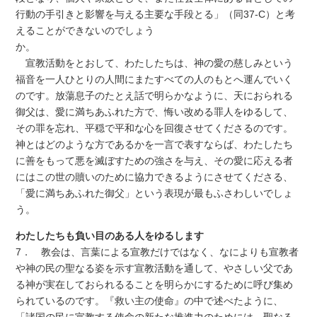
行動の手引きと影響を与える主要な手段とる」（同37-C）と考
えることができないのでしょう
か。
宣教活動をとおして、わたしたちは、神の愛の慈しみという
福音を一人ひとりの人間にまたすべての人のもとへ運んでいく
のです。放蕩息子のたとえ話で明らかなように、天におられる
御父は、愛に満ちあふれた方で、悔い改める罪人をゆるして、
その罪を忘れ、平穏で平和な心を回復させてくださるのです。
神とはどのような方であるかを一言で表すならば、わたしたち
に善をもって悪を滅ぼすための強さを与え、その愛に応える者
にはこの世の贖いのために協力できるようにさせてくださる、
「愛に満ちあふれた御父」という表現が最もふさわしいでしょ
う。
わたしたちも負い目のある人をゆるします
7． 教会は、言葉による宣教だけではなく、なによりも宣教者
や神の民の聖なる姿を示す宣教活動を通して、やさしい父であ
る神が実在しておられるることを明らかにするために呼び集め
られているのです。『救い主の使命』の中で述べたように、