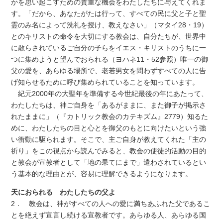
かを思い起こすための貴重な機会をわたしたちに与えてくれま
す。「だから、あなたがたは行って、すべての民に父と子と聖
霊のみ名によって洗礼を授け、教えなさい」（マタイ28・19）
とのキリストの命令を大切にする教会は、自分たちが、世界中
に散らされているご自分の子らをイエス・キリストのうちに一
つに集めようと望んでおられる（ヨハネ11・52参照）唯一の御
父の愛を、あらゆる場所で、老若男女を問わずすべての人に告
げ知らせるために呼び集められていることを知っています。
紀元2000年の大聖年を準備する今世紀最後の年にあたって、
わたしたちは、神ご自身を「あるがままに、また御子が掲示さ
れたままに」（『カトリック教会のカテキズム』2779）知るた
めに、わたしたちの目と心とを御父のもとに向けたいという強
い衝動に駆られます。そこで、主ご自身が教えてくれた「主の
祈り」をこの視点から読んでみると、教会の使徒的活動の目的
と教会が宣教者として「地の果てにまで」遣わされているとい
う基本的な理由とが、容易に理解できるようになります。
天におられる わたしたちの父よ
2． 教会は、神がすべての人への愛に満ちあふれた父であるこ
とを絶えず宣言し続ける宣教者です。あらゆる人、あらゆる国