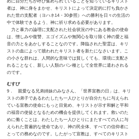
めに自分たちが呼び集められていることを知っているキリスト
者は、神に身をまかせ、キリストによって決定的に打ち負かさ
れた世の支配者（ヨハネ14・30参照）への勝利を日々の生活の
中で体験できるよう、神に祈り求める必要があります。
力と暴力の論理に支配された社会状況の中にある教会の使命
は、憎しみや復讐、エゴイズムや無関心を取り除く神の愛と福
音の力とをあかしすることなのです。降臨された聖霊は、キリ
ストの血によって贖われたキリスト者を新たになさいます。こ
の小さな群れは、人間的な意味では貧しくても、環境に支配さ
れることなく、新しい人類のパン種として全世界に遣わされる
のです。
むすび
9． 親愛なる兄弟姉妹のみなさん、「世界宣教の日」は、キリ
ストの弟子であるわたしたち一人ひとりが自分たちに与えられ
ている宣教の使命にもっと目覚め、キリストが示す和解と平和
の福音の使徒となるための機会を提供してくれます。救いのた
めに働くことは、わたしたち一人ひとりにまたすべての人に与
えられた普遍的な使命であり、神の民全体、すべての信仰者に
とっての務めなのです。したがって宣教は、すべてのキリスト