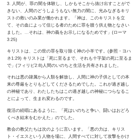
3. 人間が、罪の闇を体験し、しかもそこから抜け出すことがで
きない、人間のどうしようもない無力の闇に、光みなぎるキリ
ストの救いのみ業が働かれます。「神は、このキリストを立
て、その血によって信じる者のために罪を贖う供え物となさい
ました。…それは、神の義をお示しになるためです」(ローマ
3:25)
キリストは、この世の罪を取り除く神の小羊です。(参照・ヨハ
ネ1:29) キリストは「死に至るまで、それも十字架の死に至るま
で」(フィリピ2:8)人間のいのちと生活を共有されました。
それは悪の隷属から人類を解放し、人間に神の子供としての本
来の尊厳をとりもどしてくださるためでした。これが過ぎ越し
の神秘であり、わたしたちはこの過ぎ越しの神秘につらなるこ
とによって、生まれ変わるのです。
復活の続唱にあるように、「死はいのちと争い、闘いはおどろ
くべき結末をむかえた」のでした。
教会の教父たちは次のように言います。「悪の力は、キリス
ト・イエスという人物を場に、人間すべてに対して攻撃をかけ