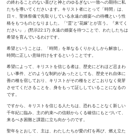
の終わることのない喜びと神とのゆるぎない一致への期待に私
たちを導いてくださいます。キリスト者にとって「時間」は、
日々、聖体祭儀で先取りしている永遠の婚宴への待機という性
格をもつものとなりました。「“霊”と“花嫁”とが言う。『来てく
ださい』」(黙示22:17) 永遠の婚宴を待つことで、わたしたちは
希望を育んでいるわけです。
希望ということは、「時間」を単なるくりかえしから解放し、
時間に正しい意味付けをするということです。
希望によって、キリストを信じる者は、歴史にどれほど忌まわ
しい事件、どのような制約があったとしても、歴史それ自体に
善の種を宿しており、キリストがその種をとどこおりなく発芽
させてくださることを、身をもって証ししていることになるの
です。
ですから、キリストを信じる人たちは、恐れることなく新しい
千年紀に臨み、主の約束への信頼からくる確信にもとづいて、
来るべき困難と課題に立ち向かうのです。
聖年をとおして、主は、わたしたちが愛の灯を再び、燃え立た