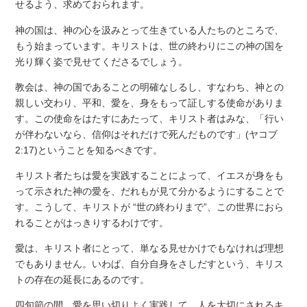
せるよう、求めておられます。
神の国は、神の心を汲みとって生きている人たちのところで、
もう始まっています。キリストは、世の終わりにこの神の国を
光り輝く姿で見せてくださるでしょう。
教会は、神の国であることの明確なしるし、すなわち、神との
親しい交わり、平和、愛を、身をもって証しする使命がありま
す。この使命をはたすにあたって、キリスト者はみな、「行い
が伴わないなら、信仰はそれだけで死んだものです」(ヤコブ
2:17)ということを知るべきです。
キリスト者たちは愛を実践することによって、イエスが身をも
って示された神の愛を、だれもが見て分かるようにすることで
す。こうして、キリストが “世の終わりまで”、この世界におら
れることがはっきりするわけです。
愛は、キリスト者にとって、単なる見せかけでもなければ理想
でもありません。いわば、自分自身をさしだすという、キリス
トの存在の延長にあるのです。
四旬節の間、愛を思い切りよく実践して、人を大切にされるキ