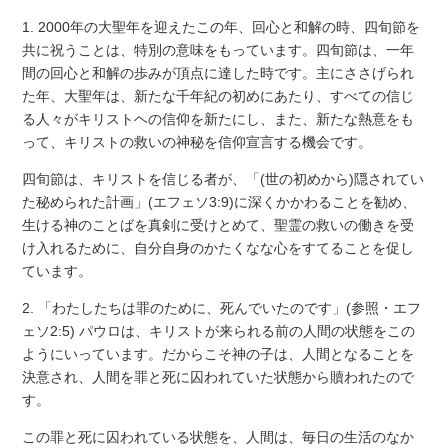
1. 2000年の大聖年を迎えたこの年、回心と和解の時、四旬節を
共に祝うことは、特別の意味をもっています。四旬節は、一年
間の回心と和解の歩みが頂点に達した時です。主にささげられ
た年、大聖年は、新たな千年紀の初めにあたり、すべての信じ
る人々がキリストヘの信仰を新たにし、また、新たな熱意をも
って、キリストの救いの神秘を信仰宣言する機会です。
四旬節は、キリストを信じる者が、「(世の初めから)隠されてい
た秘められた計画」(エフェソ3:9)に深くかかわることを勧め、
生ける神のことばを真剣に受けとめて、聖霊の救いの働きを受
け入れるために、自分自身のかたくなな心をすてることを促し
ています。
2. 「わたしたちは罪のために、死んでいたのです」(参照・エフ
ェソ2:5) パウロは、キリストが来られる前の人間の状態をこの
ようにいっています。だからこそ神の子は、人間となることを
決意され、人間を罪と死に囚われていた状態から贖われたので
す。
この罪と死に囚われている状態を、人間は、毎日の生活のなか