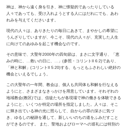
神は、神から遠く身を引き、神に懐疑的であったりしている
人々であっても、受け入れようとする人にはだれにでも、あわ
れみを与えてくださいます。
現代の人々は、ありきたりの毎日にあきて、まやかしの希望に
うんざりしていますが、今こそ、現代の人々が、充実した人生
に向けてのあゆみを起こす機会なのです。
その意味で、大聖年2000年の四旬節は、まさに文字通り、「恵
みの時に、…救いの日に、…」(参照・コリントII 6:2)であり、
「神と和解」(コリントII 5:20)する、もっともふさわしい絶好の
機会といえるでしょう。
この大聖年の一年間、教会は、個人も共同体も和解を行なえる
ようにと、さまざまなきっかけを用意しています。それぞれの
地域教会(教区)では、信徒たちが各現場で神の働きを体験できる
ようにと、いくつか特定の場所を指定しました。人々は、そこ
に輝き出ている神の光に照らして、自からの罪の深さに気づ
き、ゆるしの秘跡を通して、新しいいのちの道をふみだすこと
ができるのです。 また、聖地およびローマヘの巡礼には特別の