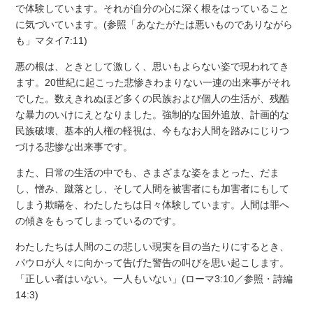
で体験しています。それが自分の心に深く根をはっていること
に気づいています。(参照「あなたがたは悪いものでありながら
も」マタイ7:11)
悪の根は、ときとして激しく、思いもよらない姿で現われてき
ます。20世紀に起こった悲惨きわまりない一連の出来事がそれ
でした。数えきれぬほど多くの民族および個人の生活が、残酷
な暴力のいけにえとなりました。強制的な国外追放、計画的な
民族破壊、基本的人権の軽視は、今もなお人間を踏みにじりつ
づける悲惨な出来事です。
また、日常の生活の中でも、さまざまな姿をまとった、だま
し、憎み、蹴落とし、そして人間を被害者にも加害者にもして
しまう欺瞞を、わたしたちは日々体験しています。人間は罪へ
の傾きをもってしまっているのです。
わたしたちは人間のこの悲しい現実を目の当たりにするとき、
パウロが人々に向かって告げた警告の叫びを思い起こします。
「正しい者はいない。一人もいない」(ローマ3:10／参照・詩編
14:3)