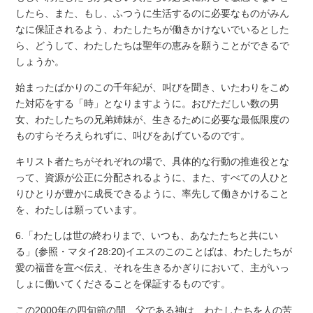
したら、また、もし、ふつうに生活するのに必要なものがみん
なに保証されるよう、わたしたちが働きかけないでいるとした
ら、どうして、わたしたちは聖年の恵みを願うことができるで
しょうか。
始まったばかりのこの千年紀が、叫びを聞き、いたわりをこめ
た対応をする「時」となりますように。おびただしい数の男
女、わたしたちの兄弟姉妹が、生きるために必要な最低限度の
ものすらそろえられずに、叫びをあげているのです。
キリスト者たちがそれぞれの場で、具体的な行動の推進役とな
って、資源が公正に分配されるように、また、すべての人ひと
りひとりが豊かに成長できるように、率先して働きかけること
を、わたしは願っています。
6.「わたしは世の終わりまで、いつも、あなたたちと共にい
る」(参照・マタイ28:20)イエスのこのことばは、わたしたちが
愛の福音を宣べ伝え、それを生きるかぎりにおいて、主がいっ
しょに働いてくださることを保証するものです。
この2000年の四旬節の間、父である神は、わたしたちを人の苦