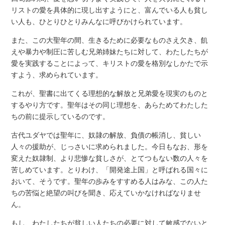
リストの愛を具体的に現し出すようにと、富んでいる人も貧し
い人も、ひとりひとりみんなに呼びかけられています。
また、この大聖年の間、生きるために必要なものさえ欠き、飢
えや暴力や制圧に苦しむ兄弟姉妹たちに対して、わたしたちが
愛を実践することによって、キリストの愛を格別なしかたで示
すよう、求められています。
これが、聖書に出てくる理想的な解放と兄弟愛を現実のものと
するやり方です。聖年はその同じ理想を、あらためてわたした
ちの前に提示しているのです。
古代ユダヤでは聖年に、奴隷の解放、負債の帳消し、貧しい
人々の援助が、じっさいに求められました。今日もなお、形を
変えた奴隷制、より悲惨な貧しさが、とてつもない数の人々を
苦しめています。とりわけ、「開発途上国」と呼ばれる国々に
おいて、そうです。聖年の歩みをすすめる人はみな、この人た
ちの苦悩と絶望の叫びを聞き、応えていかなければなりませ
ん。
もし、わたしたちが貧しい人たちの必要に対して敏感でないと