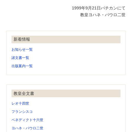
1999年9月21日バチカンにて
教皇ヨハネ・パウロ二世
新着情報
お知らせ一覧
諸文書一覧
出版案内一覧
教皇全文書
レオ十四世
フランシスコ
ベネディクト十六世
ヨハネ・パウロ二世