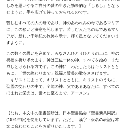
しみを思いやるご自分の愛の生きた効果的な「しるし」となら
せようと、手を広げて待っておられるのです。
苦しむすべての人の母であり、神のあわれみの母であるマリア
に、この願いと決意を託します。苦しむ人たちの母であるマリ
アが、新しい千年紀の旅路を示す、輝く星となってくださいま
すように。
この数々の思いを込めて、みなさんひとりひとりの上に、神の
祝福を祈り求めます。神は三位一体の神、すべてを始め、また
成しとげられる方です。この神に、わたしたちはキリストとと
もに、「世の終わりまで」祝福と賛美の歌をささげます。
「キリストによって、キリストとともに、キリストのうちに、
聖霊の交わりの中で、全能の神、父であるあなたに、すべての
ほまれと栄光は、世々に至るまで。アーメン」
【なお、本文中の聖書箇所は、日本聖書協会『聖書新共同訳』
(1991年版)を使用しています。ただし、漢字・仮名の表記は本
文に合わせたことをお断りいたします。】