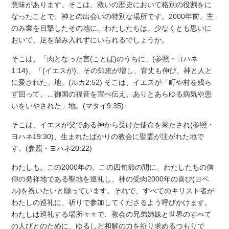
意味があります。そこは、救いの歴史において格別の役割をに
なったことで、神との出会いの特別な場所です。2000年前、主
のみ業を目撃したその地に、わたしたちは、少なくとも思いに
おいて、足を踏み入れずにいられるでしょうか。
そこは、「肉となった言(ことば)のうちに」(参照・ヨハネ
1:14)、「(イエスが)、その知恵が増し、背丈も伸び、神と人と
に愛された」地。(ルカ2:52) そこは、イエスが「町や村を残ら
ず回って、…御国の福音を宣べ伝え、ありとあらゆる病気や患
いをいやされた」地。(マタイ9:35)
そこは、イエスが父である神から受けた使命を果たされ(参照・
ヨハネ19:30)、生まれたばかりの教会に聖霊が注がれた地で
す。(参照・ヨハネ20:22)
わたしも、この2000年の、この四旬節の間に、わたしたちの信
仰の発祥地である聖地を巡礼し、神の受肉2000年の喜び(ヨベ
ル)を祝いたいと願っています。それで、すべてのキリスト者が
わたしの巡礼に、祈りで参加してくださるよう呼びかけます。
わたしは巡礼する場所々々で、教会の兄弟姉妹と世界のすべて
の人びとのために、ゆるしと和解の力を祈り求めるつもりで