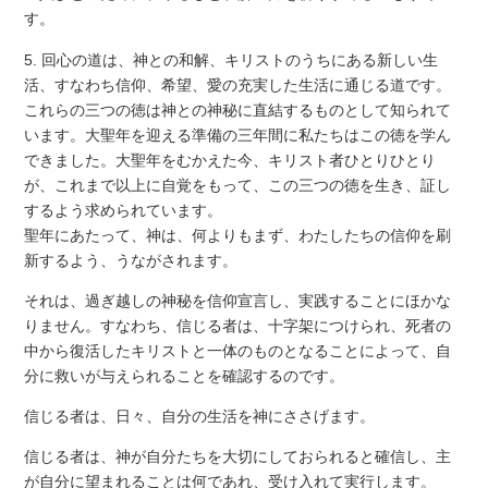
す。
5. 回心の道は、神との和解、キリストのうちにある新しい生
活、すなわち信仰、希望、愛の充実した生活に通じる道です。
これらの三つの徳は神との神秘に直結するものとして知られて
います。大聖年を迎える準備の三年間に私たちはこの徳を学ん
できました。大聖年をむかえた今、キリスト者ひとりひとり
が、これまで以上に自覚をもって、この三つの徳を生き、証し
するよう求められています。
聖年にあたって、神は、何よりもまず、わたしたちの信仰を刷
新するよう、うながされます。
それは、過ぎ越しの神秘を信仰宣言し、実践することにほかな
りません。すなわち、信じる者は、十字架につけられ、死者の
中から復活したキリストと一体のものとなることによって、自
分に救いが与えられることを確認するのです。
信じる者は、日々、自分の生活を神にささげます。
信じる者は、神が自分たちを大切にしておられると確信し、主
が自分に望まれることは何であれ、受け入れて実行します。