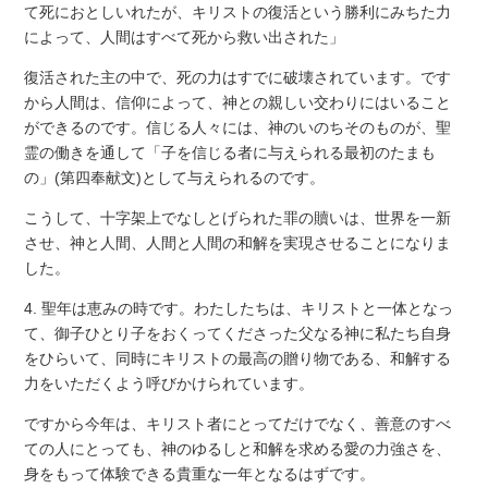
て死におとしいれたが、キリストの復活という勝利にみちた力
によって、人間はすべて死から救い出された」
復活された主の中で、死の力はすでに破壊されています。です
から人間は、信仰によって、神との親しい交わりにはいること
ができるのです。信じる人々には、神のいのちそのものが、聖
霊の働きを通して「子を信じる者に与えられる最初のたまも
の」(第四奉献文)として与えられるのです。
こうして、十字架上でなしとげられた罪の贖いは、世界を一新
させ、神と人間、人間と人間の和解を実現させることになりま
した。
4. 聖年は恵みの時です。わたしたちは、キリストと一体となっ
て、御子ひとり子をおくってくださった父なる神に私たち自身
をひらいて、同時にキリストの最高の贈り物である、和解する
力をいただくよう呼びかけられています。
ですから今年は、キリスト者にとってだけでなく、善意のすべ
ての人にとっても、神のゆるしと和解を求める愛の力強さを、
身をもって体験できる貴重な一年となるはずです。