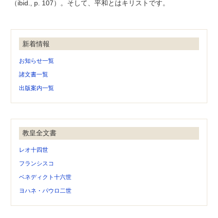
（ibid., p. 107）。そして、平和とはキリストです。
新着情報
お知らせ一覧
諸文書一覧
出版案内一覧
教皇全文書
レオ十四世
フランシスコ
ベネディクト十六世
ヨハネ・パウロ二世