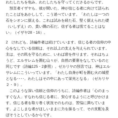
わたしたちを包み、わたしたちを守ってくださるからです。
預言者イザヤも、彼が聞いた、神が信じる者に向けて語られ
たことばをあかしして、こう述べています。「わたしは一つの
石をシオンに据える。これは試みを経た石、堅く据えられた礎
（いしずえ）の、貴い隅の石だ。信ずる者は慌てることはな
い」（イザヤ28・16）。
2 けれども、詩編作者は続けていいます。信じる者の信仰の中
心をなしている信頼は、それ以上の支えを与えられています。
主は、その民を守るために、いわば砦を作ります。それはちょ
うど、エルサレムを囲む山々が、自然の要塞をなしているのと
同じです（詩編125・2参照）。ゼカリヤの預言では、神はエル
サレムにこういっています。「わたし自身が町を囲む火の城壁
となる････。わたしはその中にあって栄光となる」（ゼカリヤ
２・９）。
このような深い信頼と信仰のうちに、詩編作者は「心のまっ
すぐな人」すなわち信じる者に、安心するようにと呼びかけま
す。信じる者を取り巻く状況そのものは、苦悩に満ちていま
す。よこしまな者がほしいままに力を振るって、その支配を及
ぼそうとしているからです。