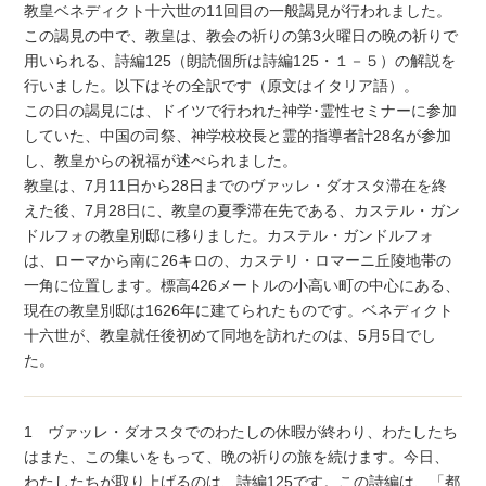
教皇ベネディクト十六世の11回目の一般謁見が行われました。
この謁見の中で、教皇は、教会の祈りの第3火曜日の晩の祈りで
用いられる、詩編125（朗読個所は詩編125・１－５）の解説を
行いました。以下はその全訳です（原文はイタリア語）。
この日の謁見には、ドイツで行われた神学･霊性セミナーに参加
していた、中国の司祭、神学校校長と霊的指導者計28名が参加
し、教皇からの祝福が述べられました。
教皇は、7月11日から28日までのヴァッレ・ダオスタ滞在を終
えた後、7月28日に、教皇の夏季滞在先である、カステル・ガン
ドルフォの教皇別邸に移りました。カステル・ガンドルフォ
は、ローマから南に26キロの、カステリ・ロマーニ丘陵地帯の
一角に位置します。標高426メートルの小高い町の中心にある、
現在の教皇別邸は1626年に建てられたものです。ベネディクト
十六世が、教皇就任後初めて同地を訪れたのは、5月5日でし
た。
1 ヴァッレ・ダオスタでのわたしの休暇が終わり、わたしたち
はまた、この集いをもって、晩の祈りの旅を続けます。今日、
わたしたちが取り上げるのは、詩編125です。この詩編は、「都