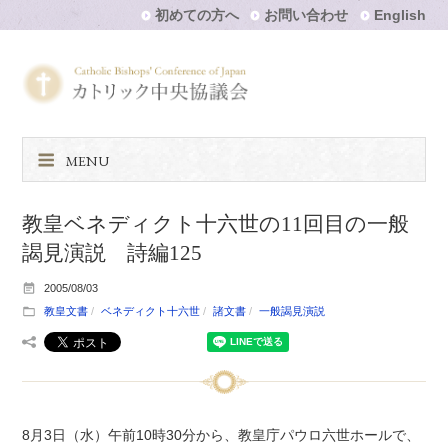
初めての方へ
お問い合わせ
English
MENU
教皇ベネディクト十六世の11回目の一般
謁見演説 詩編125
2005/08/03
教皇文書
ベネディクト十六世
諸文書
一般謁見演説
8月3日（水）午前10時30分から、教皇庁パウロ六世ホールで、