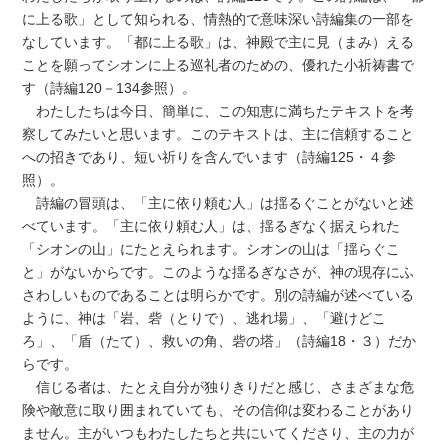
に上る歌」として知られる、情熱的で意味深い詩編集の一部を
なしています。「都に上る歌」は、神殿で主に見（まみ）える
ことを願ってシオンに上る巡礼者のための、優れた小祈祷書で
す（詩編120－134参照）。
わたしたちは今日、簡単に、この知恵に満ちたテキストを考
察してみたいと思います。このテキストは、主に信頼すること
への招きであり、短い祈りを含んでいます（詩編125・４参
照）。
詩編の冒頭は、「主に依り頼む人」は揺るぐことがないと述
べています。「主に依り頼む人」は、揺るぎなく据えられた
「シオンの山」にたとえられます。シオンの山は「揺らぐこ
と」がないからです。このような揺るぎなさが、神の現存にふ
さわしいものであることは明らかです。別の詩編が述べている
ように、神は「岩、砦（とりで）、逃れ場」、「避けどこ
ろ」、「盾（たて）、救いの角、砦の塔」（詩編18・３）だか
らです。
信じる者は、たとえ自分が独りきりだと感じ、さまざまな危
険や敵意に取り囲まれていても、その信仰は変わることがあり
ません。主がいつもわたしたちと共にいてくださり、主の力が