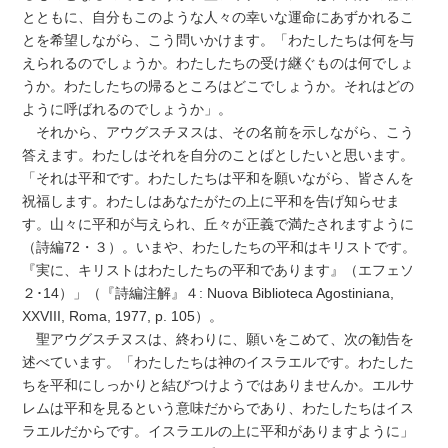
とともに、自分もこのような人々の幸いな運命にあずかれるこ
とを希望しながら、こう問いかけます。「わたしたちは何を与
えられるのでしょうか。わたしたちの受け継ぐものは何でしょ
うか。わたしたちの帰るところはどこでしょうか。それはどの
ように呼ばれるのでしょうか」。
それから、アウグスチヌスは、その名前を示しながら、こう
答えます。わたしはそれを自分のことばとしたいと思います。
「それは平和です。わたしたちは平和を願いながら、皆さんを
祝福します。わたしはあなたがたの上に平和を告げ知らせま
す。山々に平和が与えられ、丘々が正義で満たされますように
（詩編72・３）。いまや、わたしたちの平和はキリストです。
『実に、キリストはわたしたちの平和であります』（エフェソ
２･14）」（『詩編注解』４: Nuova Biblioteca Agostiniana,
XXVIII, Roma, 1977, p. 105）。
聖アウグスチヌスは、終わりに、願いをこめて、次の勧告を
述べています。「わたしたちは神のイスラエルです。わたした
ちを平和にしっかりと結びつけようではありませんか。エルサ
レムは平和を見るという意味だからであり、わたしたちはイス
ラエルだからです。イスラエルの上に平和がありますように」