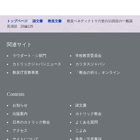
トップページ
諸文書
教皇文書
教皇ベネディクト十六世の11回目の一般謁
見演説 詩編125
関連サイト
ラウダート・シ部門
学校教育委員会
カトリックジャパンニュース
カリタスジャパン
教皇庁宣教事業
「教会の祈り」オンライン
Contents
お知らせ
諸文書
出版案内
カトリック教会
日本のカトリック教会
よくある質問
アクセス
こよみ
サイトについて
免責・注意事項