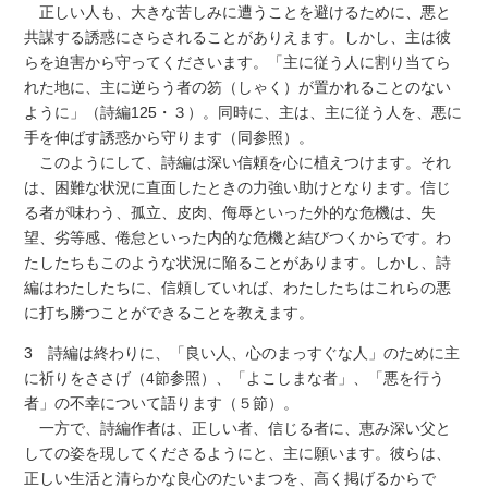
正しい人も、大きな苦しみに遭うことを避けるために、悪と
共謀する誘惑にさらされることがありえます。しかし、主は彼
らを迫害から守ってくださいます。「主に従う人に割り当てら
れた地に、主に逆らう者の笏（しゃく）が置かれることのない
ように」（詩編125・３）。同時に、主は、主に従う人を、悪に
手を伸ばす誘惑から守ります（同参照）。
このようにして、詩編は深い信頼を心に植えつけます。それ
は、困難な状況に直面したときの力強い助けとなります。信じ
る者が味わう、孤立、皮肉、侮辱といった外的な危機は、失
望、劣等感、倦怠といった内的な危機と結びつくからです。わ
たしたちもこのような状況に陥ることがあります。しかし、詩
編はわたしたちに、信頼していれば、わたしたちはこれらの悪
に打ち勝つことができることを教えます。
3 詩編は終わりに、「良い人、心のまっすぐな人」のために主
に祈りをささげ（4節参照）、「よこしまな者」、「悪を行う
者」の不幸について語ります（５節）。
一方で、詩編作者は、正しい者、信じる者に、恵み深い父と
しての姿を現してくださるようにと、主に願います。彼らは、
正しい生活と清らかな良心のたいまつを、高く掲げるからで