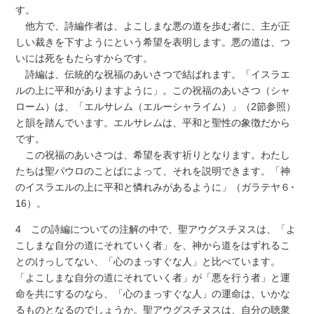
す。
他方で、詩編作者は、よこしまな悪の道を歩む者に、主が正
しい裁きを下すようにという希望を表明します。悪の道は、つ
いには死をもたらすからです。
詩編は、伝統的な祝福のあいさつで結ばれます。「イスラエ
ルの上に平和がありますように」。この祝福のあいさつ（シャ
ローム）は、「エルサレム（エルーシャライム）」（2節参照）
と韻を踏んでいます。エルサレムは、平和と聖性の象徴だから
です。
この祝福のあいさつは、希望を表す祈りとなります。わたし
たちは聖パウロのことばによって、それを説明できます。「神
のイスラエルの上に平和と憐れみがあるように」（ガラテヤ６･
16）。
4 この詩編についての注解の中で、聖アウグスチヌスは、「よ
こしまな自分の道にそれていく者」を、神から道をはずれるこ
とのけっしてない、「心のまっすぐな人」と比べています。
「よこしまな自分の道にそれていく者」が「悪を行う者」と運
命を共にするのなら、「心のまっすぐな人」の運命は、いかな
るものとなるのでしょうか。聖アウグスチヌスは、自分の聴衆