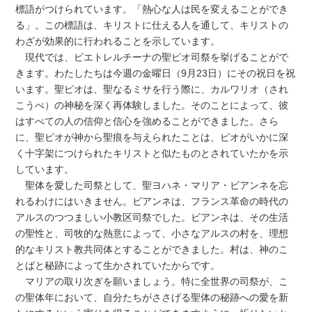
標語がつけられています。「熱心な人は民を変えることができ
る」。この標語は、キリストに仕える人を通して、キリストの
わざが効果的に行われることを示しています。
現代では、ピエトレルチーナの聖ピオ司祭を挙げることがで
きます。わたしたちは今週の金曜日（9月23日）にその祝日を祝
います。聖ピオは、聖なるミサを行う際に、カルワリオ（され
こうべ）の神秘を深く再体験しました。そのことによって、彼
はすべての人の信仰と信心を強めることができました。さら
に、聖ピオが神から聖痕を与えられたことは、ピオがいかに深
く十字架につけられたキリストと似たものとされていたかを示
しています。
聖体を愛した司祭として、聖ヨハネ・マリア・ビアンネを忘
れるわけにはいきません。ビアンネは、フランス革命の時代の
アルスのつつましい小教区司祭でした。ビアンネは、その生活
の聖性と、司牧的な熱意によって、小さなアルスの村を、理想
的なキリスト教共同体とすることができました。村は、神のこ
とばと秘跡によって生かされていたからです。
マリアの取り次ぎを願いましょう。特に全世界の司祭が、こ
の聖体年において、自分たちがささげる聖体の秘跡への愛を新