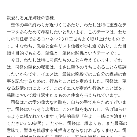
親愛なる兄弟姉妹の皆様。
聖体の年の終わりが近づくにあたり、わたしは特に重要なテ
ーマをあらためて考察したいと思います。このテーマは、わた
しの前任者であるヨハネ･パウロ二世もよく取り上げたもので
す。すなわち、教会と全キリスト信者が歩む道であり、また目
指す目的でもある、聖性と、聖体の関係というテーマです。
今日、わたしは特に司祭たちのことを考えています。それ
は、司祭の聖化の秘密は、まさに聖体のうちにあることを強調
したいからです。イエスは、最後の晩餐でのご自分の過越の食
事を記念するための、行為とことばを定めました。司祭は、聖
なる叙階の力によって、このイエスが定めた行為とことばを、
秘跡において繰り返すたまものと使命を与えられています。
司祭はこの愛の偉大な奇跡を、自らの手であらためて行いま
す。司祭はいっそう忠実に、この奇跡をあかしし、告げ知らせ
るように招かれています（使徒的書簡『主よ、一緒にお泊まり
ください』30参照）。だから、司祭は、誰よりも、また最高の
意味で、聖体を観想する礼拝者とならなければなりません。司