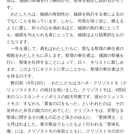
祭は、感謝の祭儀を行う瞬間から、聖体を観想し始めるからで
す。
わたしたちは、秘跡の有効性が、秘跡を執行する者によるの
でないことを知っています。しかし、司祭が深く信じ、燃える
ように愛し、祈りの心を強めるほど、秘跡の執行者にとって
も、秘跡を与えられる者にとっても、秘跡はより効果的なもの
となります。
一年を通して、典礼はわたしたちに、聖なる祭壇の奉仕者の
模範をわたしたちに示します。祭壇の奉仕者は、感謝の祭儀を
行い、聖体を礼拝することによって、日々、キリストに親しみ
ます。このようにキリストに学ぶことから、祭壇の奉仕者は力
を得るのです。
数日前（9月13日）、わたしたちはヨハネ・クリゾストモ（ク
リュソストモス）の祝日を祝いました。クリゾストモは、4世紀
末のコンスタンティノポリスの総大司教です。彼がクリュソス
トモス、すなわち「黄金の口をもった」といわれたのは、その
並外れた弁舌の能力のためでした。クリゾストモは、至聖なる
聖体に関するその教えの広さと深さのゆえに、「聖体博士」と
も呼ばれました。東方教会でもっともよく行われる「聖体礼
儀」には、クリゾストモの名前とともに、クリゾストモの次の