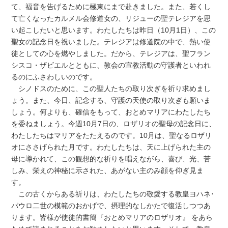
て、福音を告げるために極東にまで赴きました。また、若くし
て亡くなったカルメル会修道女の、リジューの聖テレジアを思
い起こしたいと思います。わたしたちは昨日（10月1日）、この
聖女の記念日を祝いました。テレジアは修道院の中で、熱い使
徒としての心を燃やしました。だから、テレジアは、聖フラン
シスコ・ザビエルとともに、教会の宣教活動の守護者といわれ
るのにふさわしいのです。
シノドスのために、この聖人たちの取り次ぎを祈り求めまし
ょう。また、今日、記念する、守護の天使の取り次ぎも願いま
しょう。何よりも、確信をもって、おとめマリアにわたしたち
を委ねましょう。今週10月7日の、ロザリオの聖母の記念日に、
わたしたちはマリアをたたえるのです。10月は、聖なるロザリ
オにささげられた月です。わたしたちは、天に上げられた主の
母に導かれて、この観想的な祈りを唱えながら、喜び、光、苦
しみ、栄えの神秘に示された、あがない主のみ顔を仰ぎ見ま
す。
この古くからある祈りは、わたしたちの敬愛する教皇ヨハネ･
パウロ二世の模範のおかげで、摂理的なしかたで復活しつつあ
ります。皆様が使徒的書簡『おとめマリアのロザリオ』 をあら