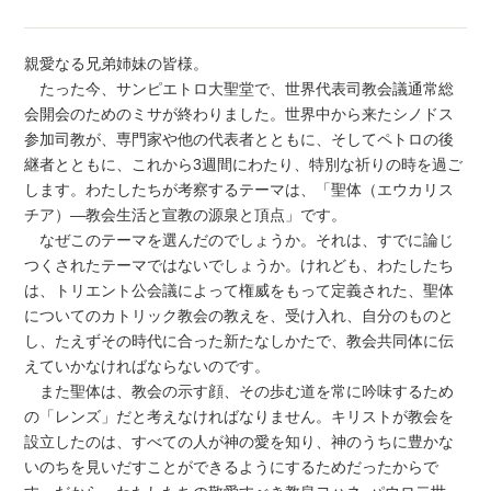
親愛なる兄弟姉妹の皆様。
たった今、サンピエトロ大聖堂で、世界代表司教会議通常総
会開会のためのミサが終わりました。世界中から来たシノドス
参加司教が、専門家や他の代表者とともに、そしてペトロの後
継者とともに、これから3週間にわたり、特別な祈りの時を過ご
します。わたしたちが考察するテーマは、「聖体（エウカリス
チア）―教会生活と宣教の源泉と頂点」です。
なぜこのテーマを選んだのでしょうか。それは、すでに論じ
つくされたテーマではないでしょうか。けれども、わたしたち
は、トリエント公会議によって権威をもって定義された、聖体
についてのカトリック教会の教えを、受け入れ、自分のものと
し、たえずその時代に合った新たなしかたで、教会共同体に伝
えていかなければならないのです。
また聖体は、教会の示す顔、その歩む道を常に吟味するため
の「レンズ」だと考えなければなりません。キリストが教会を
設立したのは、すべての人が神の愛を知り、神のうちに豊かな
いのちを見いだすことができるようにするためだったからで