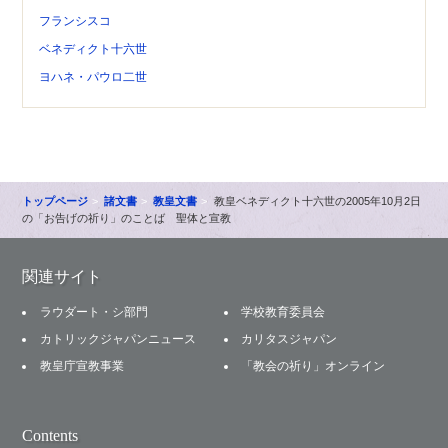
フランシスコ
ベネディクト十六世
ヨハネ・パウロ二世
トップページ
諸文書
教皇文書
教皇ベネディクト十六世の2005年10月2日
の「お告げの祈り」のことば 聖体と宣教
関連サイト
ラウダート・シ部門
学校教育委員会
カトリックジャパンニュース
カリタスジャパン
教皇庁宣教事業
「教会の祈り」オンライン
Contents