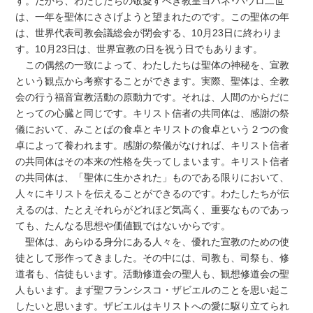
す。だから、わたしたちの敬愛すべき教皇ヨハネ･パウロ二世
は、一年を聖体にささげようと望まれたのです。この聖体の年
は、世界代表司教会議総会が閉会する、10月23日に終わりま
す。10月23日は、世界宣教の日を祝う日でもあります。
この偶然の一致によって、わたしたちは聖体の神秘を、宣教
という観点から考察することができます。実際、聖体は、全教
会の行う福音宣教活動の原動力です。それは、人間のからだに
とっての心臓と同じです。キリスト信者の共同体は、感謝の祭
儀において、みことばの食卓とキリストの食卓という２つの食
卓によって養われます。感謝の祭儀がなければ、キリスト信者
の共同体はその本来の性格を失ってしまいます。キリスト信者
の共同体は、「聖体に生かされた」ものである限りにおいて、
人々にキリストを伝えることができるのです。わたしたちが伝
えるのは、たとえそれらがどれほど気高く、重要なものであっ
ても、たんなる思想や価値観ではないからです。
聖体は、あらゆる身分にある人々を、優れた宣教のための使
徒として形作ってきました。その中には、司教も、司祭も、修
道者も、信徒もいます。活動修道会の聖人も、観想修道会の聖
人もいます。まず聖フランシスコ・ザビエルのことを思い起こ
したいと思います。ザビエルはキリストへの愛に駆り立てられ