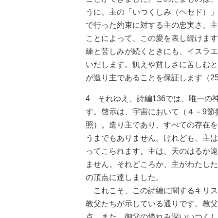
うに、主の「いつくしみ（ヘセド）」
で行った約束に対する主の忠実さ、主
ことによって、この愛を表し続けます
練と苦しみが続くときにも、イスラエ
いだします。飢えや貧しさに苦しむと
が造り主であることを保証します（2
4 それゆえ、詩編136では、唯一
す。啓示は、宇宙において（４－9節
照）。造り主であり、すべての存在を
うまでもありません。けれども、主は
ってこられます。主は、天のはるか遠
ません。それどころか、主がわたした
の頂点に達しました。
これこそ、この詩編に関するキリス
教父たちが示している通りです。教父
点、また、御父の憐れみ深いいつくし