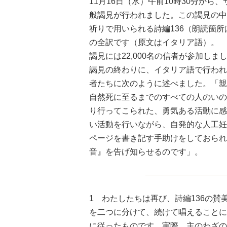
11月16日（水）午前10時30分か
般謁見が行われました。この謁見の中
祈りで用いられる詩編136（朗読箇所
の全訳です（原文はイタリア語）。
謁見には22,000名の信者が参加しま
謁見の終わりに、イタリア語で行われ
者たちに次のように述べました。「親
自然死に至るまでのすべての人のいの
り行ってこられた、勇気ある活動に感
い活動を行いながら、自発的な人工妊
ページを書き記す手助けをしておられ
音』を告げ知らせるのです」。
1 わたしたちは再び、詩編136の
を二つに分けて、続けて唱えることに
に従ったものです。実際、主のわざの