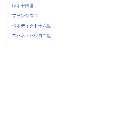
レオ十四世
フランシスコ
ベネディクト十六世
ヨハネ・パウロ二世