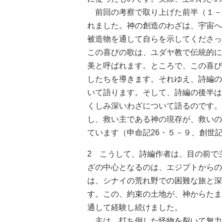
前回の考察で取り上げた前半（１－
れました。神の創造のわざは、宇宙へ
被造物を通して自らを示してくださっ
この喜びの歌は、ユダヤ教で伝統的に
美と呼ばれます。ところで、この喜び
したちを導きます。それゆえ、詩編の
いて語ります。そして、詩編の後半は
くしみ深いわざについて語るのです。
し、救い主である神の現存が、救いの
ています（申命記26・５－９、創世記
2 こうして、詩編作者は、目の前で
ざの中心となるのは、エジプトからの
は、シナイの荒れ野での困難な旅と深
す。この、約束の土地が、神からたま
通して経験し続けました。
主は、打ち倒した怪物を裂いて無力に