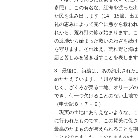
参照）。この有名な、紅海を渡った出
た民を生み出します（14－15節、出
礼の恵みによって完全に悪から救われ
れから、荒れ野の旅が始まります。こ
の渡渉から始まった救いのわざを続け
を守ります。それゆえ、荒れ野と海は
悪と苦しみを過ぎ越すことを表します（
3 最後に、詩編は、あの約束された
めたたえています。「川が流れ、泉が
じく、ざくろが実る土地、オリーブの
でき、何一つ欠けることのない土地で
（申命記８・７－９）。
現実の土地にありえないような、こ
に行われたものです。この賛美に促さ
最高のたまものが与えられることを期
ことができました。このたまものは、