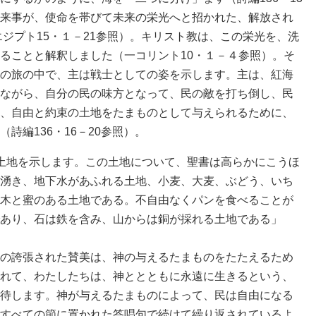
来事が、使命を帯びて未来の栄光へと招かれた、解放され
エジプト15・１－21参照）。キリスト教は、この栄光を、洗
ることと解釈しました（一コリント10・１－４参照）。そ
の旅の中で、主は戦士としての姿を示します。主は、紅海
ながら、自分の民の味方となって、民の敵を打ち倒し、民
、自由と約束の土地をたまものとして与えられるために、
詩編136・16－20参照）。
土地を示します。この土地について、聖書は高らかにこうほ
湧き、地下水があふれる土地、小麦、大麦、ぶどう、いち
木と蜜のある土地である。不自由なくパンを食べることが
あり、石は鉄を含み、山からは銅が採れる土地である」
の誇張された賛美は、神の与えるたまものをたたえるため
れて、わたしたちは、神ととともに永遠に生きるという、
待します。神が与えるたまものによって、民は自由になる
すべての節に置かれた答唱句で続けて繰り返されているよ