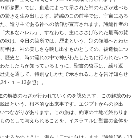
９節参照）では、創造によって示された神のわざが述べら
の驚きを生み出します。詩編のこの前半では、宇宙にある
た、造り主である神への信仰が宣言されます。詩編作者の
「大きなハレル」、すなわち、主にささげられた最高の賛
の歌は、今日の箇所では、歴史という、別の領域へとわた
前半は、神の美しさを映し出すものとしての、被造物につ
、歴史と、時の流れの中で神がわたしたちに行われたいつ
わたしたちが知っているように、聖書の啓示は、繰り返
歴史を通して、特別なしかたで示されることを告げ知らせ
24・１－13参照）。
主の解放のわざが行われていくのを眺めます。この解放のわ
脱出という、根本的な出来事です。エジプトからの脱出
いつながりがあります。この旅は、約束の土地で終わりま
ものとして与えられることを、イスラエルは聖書の全体を
するかのように、海を「二つに分け」ます（詩編136・13