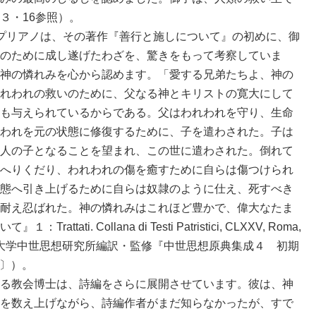
３・16参照）。
プリアノは、その著作『善行と施しについて』の初めに、御
のために成し遂げたわざを、驚きをもって考察していま
神の憐れみを心から認めます。「愛する兄弟たちよ、神の
れわれの救いのために、父なる神とキリストの寛大にして
も与えられているからである。父はわれわれを守り、生命
われを元の状態に修復するために、子を遣わされた。子は
人の子となることを望まれ、この世に遣わされた。倒れて
へりくだり、われわれの傷を癒すために自らは傷つけられ
態へ引き上げるために自らは奴隷のように仕え、死すべき
耐え忍ばれた。神の憐れみはこれほど豊かで、偉大なたま
ti. Collana di Testi Patristici, CLXXV, Roma,
訳、上智大学中世思想研究所編訳・監修『中世思想原典集成４ 初期
頁〕）。
る教会博士は、詩編をさらに展開させています。彼は、神
を数え上げながら、詩編作者がまだ知らなかったが、すで