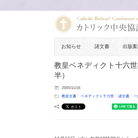
お知らせ
諸文書
出版案
教皇ベネディクト十六世の
半）
2005/11/16
教皇文書
ベネディクト十六世
諸文書
一