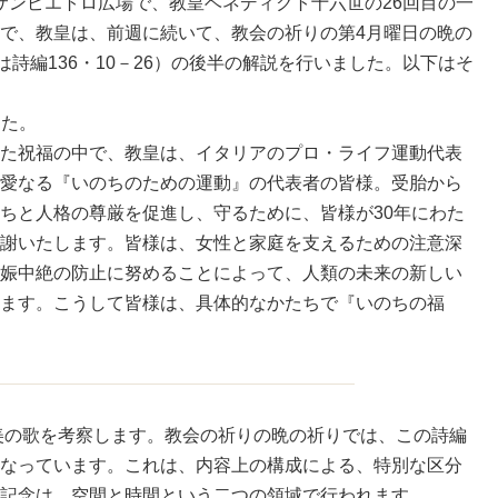
ら、サンピエトロ広場で、教皇ベネディクト十六世の26回目の一
で、教皇は、前週に続いて、教会の祈りの第4月曜日の晩の
は詩編136・10－26）の後半の解説を行いました。以下はそ
した。
た祝福の中で、教皇は、イタリアのプロ・ライフ運動代表
愛なる『いのちのための運動』の代表者の皆様。受胎から
ちと人格の尊厳を促進し、守るために、皆様が30年にわた
謝いたします。皆様は、女性と家庭を支えるための注意深
娠中絶の防止に努めることによって、人類の未来の新しい
ます。こうして皆様は、具体的なかたちで『いのちの福
賛美の歌を考察します。教会の祈りの晩の祈りでは、この詩編
なっています。これは、内容上の構成による、特別な区分
記念は、空間と時間という二つの領域で行われます。