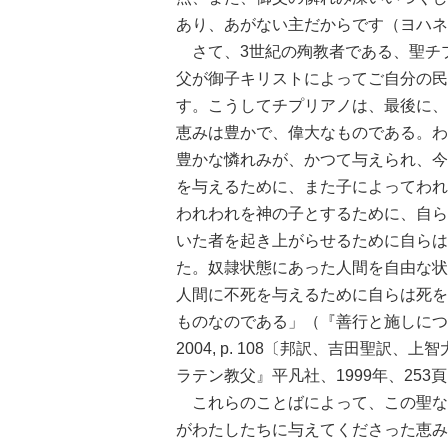
あり、あがない主だからです（ヨハネ
さて、3世紀の殉教者である、聖チ
父が御子キリストによってご自分の民
す。こうしてチプリアノは、最後に、
恵みは豊かで、偉大なものである。わ
豊かな憐れみが、かつて与えられ、今
を与えるために、また子によってわれ
われわれを神の子とするために、自ら
いた者を起き上がらせるために自らは
た。奴隷状態にあった人間を自由な状
人間に不死を与えるために自らは死を
ものなのである」（『善行と施しについて』１：Tratta
2004, p. 108〔邦訳、吉田聖
ラテン教父』平凡社、1999年、253
これらのことばによって、この聖な
がわたしたちに与えてくださった恵み