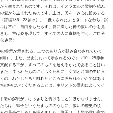
から生まれたものです。それは、イスラエルと契約を結ん
の愛から生まれたものです。主は、民を「み心に留め」る
（詩編136・23参照）。「低くされた」とき、すなわち、試
ルは常に、自由をもたらす、愛に満ちた神の救いの手を見
きも、主は姿を現して、すべての人に食物を与え、ご自分
5節参照）。
の神の啓示が示される、二つのあり方が組み合わされていま
参照）、また、歴史において示されるのです（10－25節参
支配する主が、すべてのものを超えるかたであることはい
また、造られたものに近づくために、空間と時間の中に入
くの、わたしたちと離れたところにおられるかたではあり
ちの中にいてくださることは、キリストの受肉によってそ
ト教の解釈が、はっきりと告げることにほかなりません。
たちは、御子というたまもののうちに、救いの歴史の頂
みの最高のしるしを認めました。御子は、人類の救い主で