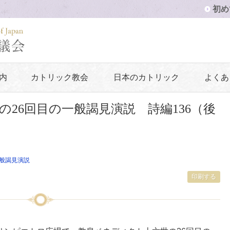
初め
内
カトリック教会
日本のカトリック
よくあ
26回目の一般謁見演説 詩編136（後
般謁見演説
印刷する