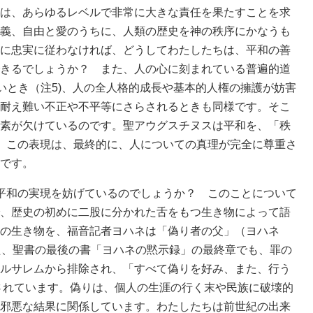
は、あらゆるレベルで非常に大きな責任を果たすことを求
義、自由と愛のうちに、人類の歴史を神の秩序にかなうも
に忠実に従わなければ、どうしてわたしたちは、平和の善
きるでしょうか？ また、人の心に刻まれている普遍的道
ないとき（注5)、人の全人格的成長や基本的人権の擁護が妨害
耐え難い不正や不平等にさらされるときも同様です。そこ
素が欠けているのです。聖アウグスチヌスは平和を、「秩
。この表現は、最終的に、人についての真理が完全に尊重さ
です。
平和の実現を妨げているのでしょうか？ このことについて
、歴史の初めに二股に分かれた舌をもつ生き物によって語
の生き物を、福音記者ヨハネは「偽り者の父」（ヨハネ
た、聖書の最後の書「ヨハネの黙示録」の最終章でも、罪の
ルサレムから排除され、「すべて偽りを好み、また、行う
記されています。偽りは、個人の生涯の行く末や民族に破壊的
邪悪な結果に関係しています。わたしたちは前世紀の出来