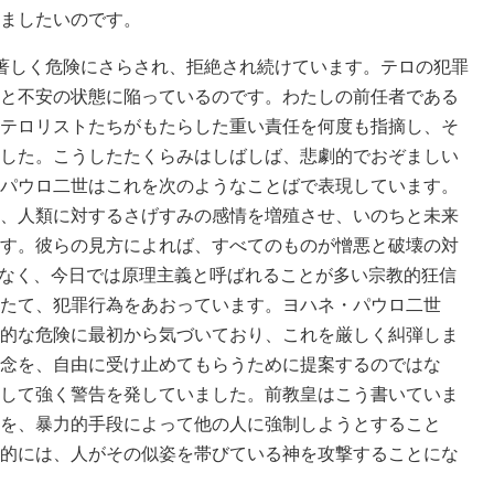
ましたいのです。
著しく危険にさらされ、拒絶され続けています。テロの犯罪
と不安の状態に陥っているのです。わたしの前任者である
テロリストたちがもたらした重い責任を何度も指摘し、そ
した。こうしたたくらみはしばしば、悲劇的でおぞましい
パウロ二世はこれを次のようなことばで表現しています。
、人類に対するさげすみの感情を増殖させ、いのちと未来
す。彼らの見方によれば、すべてのものが憎悪と破壊の対
でなく、今日では原理主義と呼ばれることが多い宗教的狂信
たて、犯罪行為をあおっています。ヨハネ・パウロ二世
的な危険に最初から気づいており、これを厳しく糾弾しま
念を、自由に受け止めてもらうために提案するのではな
して強く警告を発していました。前教皇はこう書いていま
を、暴力的手段によって他の人に強制しようとすること
的には、人がその似姿を帯びている神を攻撃することにな