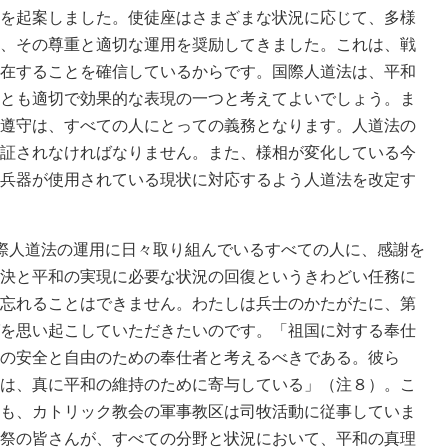
を起案しました。使徒座はさまざまな状況に応じて、多様
、その尊重と適切な運用を奨励してきました。これは、戦
在することを確信しているからです。国際人道法は、平和
とも適切で効果的な表現の一つと考えてよいでしょう。ま
遵守は、すべての人にとっての義務となります。人道法の
証されなければなりません。また、様相が変化している今
兵器が使用されている現状に対応するよう人道法を改定す
際人道法の運用に日々取り組んでいるすべての人に、感謝を
決と平和の実現に必要な状況の回復というきわどい任務に
忘れることはできません。わたしは兵士のかたがたに、第
を思い起こしていただきたいのです。「祖国に対する奉仕
の安全と自由のための奉仕者と考えるべきである。彼ら
は、真に平和の維持のために寄与している」（注８）。こ
も、カトリック教会の軍事教区は司牧活動に従事していま
祭の皆さんが、すべての分野と状況において、平和の真理