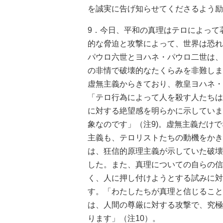
を誠実に告げ知らせてくださるよう励
9．今日、平和の真理はテロによって
的な脅迫と攻撃によって、世界は恐れ
パウロ六世とヨハネ・パウロ二世は、
の非情で破壊的なたくらみを非難しま
虚無主義からきており、教皇ヨハネ・
「テロ行為によって人を殺す人たちは
に対する絶望感を明らかに示していま
象なのです」（注9)。虚無主義だけ
主義も、テロリストたちの動機をかき
は、狂信的原理主義が示していた破壊
した。また、真理についての自らの信
く、人に押し付けようとする試みに対
す。「わたしたちが真理と信じること
は、人間の尊厳に対する攻撃で、究極
ります」（注10）。