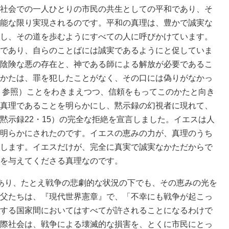
社会での一人ひとりの市民の共生としての平和であり、そ
能な限り実現されるのです。平和の真理は、豊かで誠実な
し、その道を歩むようにすべての人に呼びかけています。
であり、自らのことばには誠実であるようにと促していま
陰険な悪の存在と、神である師による解放が必要であるこ
かたは、罪を犯したことがなく、その口には偽りがなかっ
・９参照）ことをわきまえつつ、信頼をもってこのかたと向き
真理であることを明らかにし、黙示録の幻視者に現れて、
黙示録22・15）の完全な拒絶を宣言しました。イエスは人
明らかにされたのです。イエスの恵みの力が、真理のうち
します。イエスだけが、完全に真実で誠実なかただからで
を与えてくださる真理なのです。
あり、たとえ戦争の悲劇的な状況の下でも、その恵みの光を
父たちは、『現代世界憲章』で、「不幸にも戦争が起こっ
する国家間においてはすべてが許されることになるわけで
際社会は、戦争による壊滅的な損害を、とくに市民にとっ