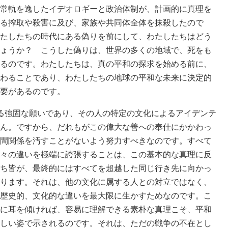
常軌を逸したイデオロギーと政治体制が、計画的に真理を
る搾取や殺害に及び、家族や共同体全体を抹殺したので
たしたちの時代にある偽りを前にして、わたしたちはどう
ょうか？ こうした偽りは、世界の多くの地域で、死をも
るのです。わたしたちは、真の平和の探求を始める前に、
わることであり、わたしたちの地球の平和な未来に決定的
要があるのです。
る強固な願いであり、その人の特定の文化によるアイデンテ
ん。ですから、だれもがこの偉大な善への奉仕にかかわっ
間関係を汚すことがないよう努力すべきなのです。すべて
々の違いを極端に誇張することは、この基本的な真理に反
ち皆が、最終的にはすべてを超越した同じ行き先に向かっ
ります。それは、他の文化に属する人との対立ではなく、
歴史的、文化的な違いを最大限に生かすためなのです。こ
に耳を傾ければ、容易に理解できる素朴な真理こそ、平和
しい姿で示されるのです。それは、ただの戦争の不在とし