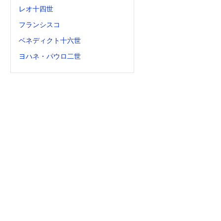
レオ十四世
フランシスコ
ベネディクト十六世
ヨハネ・パウロ二世