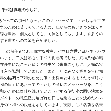
「平和は真理のうちに」
あたっての慣例となったこのメッセージで、わたしは全世界
争のために苦しんでいる人に、心からのあいさつを送りま
穏な世界、個人としても共同体としても、ますます多くの
する世界への希望を込めました。
たしの前任者である偉大な教皇、パウロ六世とヨハネ・パウ
います。二人は熱心な平和の促進者でした。真福八端の精
在任中に起こった多くの歴史的出来事のうちに、人類の将
介入を識別していました。また、たゆみなく福音を告げ知
界の協調と平和のために働く出発点とするようたえず呼び
和の日」にあたってのわたしの最初のメッセージを、こう
和のために奉仕を続けていこうとする使徒座の固い決意を
がペトロの教皇座に選ばれた日に名乗ることを決めたベネ
身の平和への決意を示しています。実際、この名前を名乗