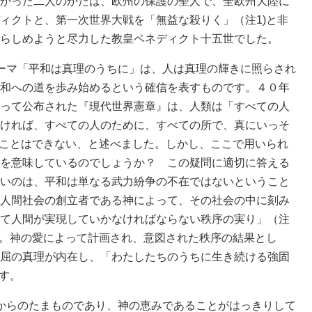
かった二人のかたは、欧州の保護の聖人で、全欧州大陸に
ィクトと、第一次世界大戦を「無益な殺りく」（注1)と非
らしめようと尽力した教皇ベネディクト十五世でした。
ーマ「平和は真理のうちに」は、人は真理の輝きに照らされ
和への道を歩み始めるという確信を表すものです。４０年
って公布された『現代世界憲章』は、人類は「すべての人
ければ、すべての人のために、すべての所で、真にいっそ
)ことはできない、と述べました。しかし、ここで用いられ
を意味しているのでしょうか？ この疑問に適切に答える
いのは、平和は単なる武力紛争の不在ではないということ
人間社会の創立者である神によって、その社会の中に刻み
て人間が実現していかなければならない秩序の実り」（注
す。神の愛によって計画され、意図された秩序の結果とし
屈の真理が内在し、「わたしたちのうちに生き続ける強固
す。
からのたまものであり、神の恵みであることがはっきりして