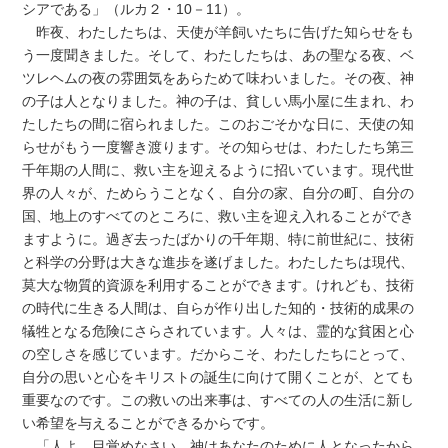
シアである」（ルカ２・10－11）。
昨夜、わたしたちは、天使が羊飼いたちに告げた知らせをも
う一度聞きました。そして、わたしたちは、あの聖なる夜、ベ
ツレヘムの夜の雰囲気をあらためて味わいました。その夜、神
の子は人となりました。神の子は、貧しい馬小屋に生まれ、わ
たしたちの間に宿られました。このおごそかな日に、天使の知
らせがもう一度響き渡ります。その知らせは、わたしたち第三
千年期の人間に、救い主を迎えるように招いています。現代世
界の人々が、ためらうことなく、自分の家、自分の町、自分の
国、地上のすべてのところに、救い主を迎え入れることができ
ますように。過ぎ去ったばかりの千年期、特に前世紀に、技術
と科学の分野は大きな進歩を遂げました。わたしたちは現代、
莫大な物質的資源を利用することができます。けれども、技術
の時代に生きる人間は、自らが作り出した知的・技術的成果の
犠牲となる危険にさらされています。人々は、霊的な貧困と心
の空しさを感じています。だからこそ、わたしたちにとって、
自分の思いと心をキリストの誕生に向けて開くことが、とても
重要なのです。この救いの出来事は、すべての人の生活に新し
い希望を与えることができるからです。
「人よ、目覚めなさい。神はあなたのために人となったから