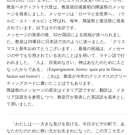
教皇ベネディクト十六世は、教皇就任後最初の降誕祭のメッセ
ージを発表しました。メッセージは「ローマと全世界へ」（ウ
ルビ・エト・オルビ）と呼ばれ、毎年、降誕祭と復活祭に発表
されています。以下はその全訳です。
メッセージの発表の後、32か国語による祝福が述べられまし
た。教皇は29番目に日本語で次のように述べました。「クリス
マスと新年おめでとうございます」。最後の祝福は、メッセー
ジの中でも引用されている次のことばを用いて、ラテン語で行
われました。「人よ、目覚めなさい。神はあなたのために人と
なったからである」（Expergiscere, homo: quia pro te Deus
factus est homo!）。これは、教皇が今年のクリスマスのグリー
ティングカードに書いたことばでもあります。
降誕祭のメッセージの原文はイタリア語ですが、翻訳は、イタ
リア語原文を参照しつつ、教皇庁が発表した英語訳を底本とし
て用いました。
「わたしは････大きな喜びを告げる。今日ダビデの町で、あ
なたがたのために救い主がお生まれになった。この方こそ主メ