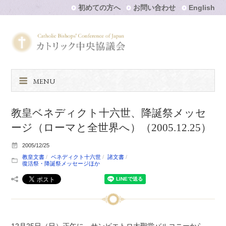
初めての方へ
お問い合わせ
English
MENU
教皇ベネディクト十六世、降誕祭メッセ
ージ（ローマと全世界へ）（2005.12.25）
2005/12/25
教皇文書
ベネディクト十六世
諸文書
復活祭・降誕祭メッセージほか
12月25日（日）正午に、サンピエトロ大聖堂バルコニーから、