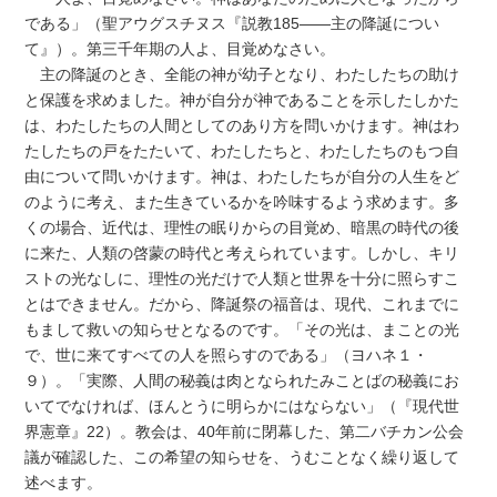
である」（聖アウグスチヌス『説教185――主の降誕につい
て』）。第三千年期の人よ、目覚めなさい。
主の降誕のとき、全能の神が幼子となり、わたしたちの助け
と保護を求めました。神が自分が神であることを示したしかた
は、わたしたちの人間としてのあり方を問いかけます。神はわ
たしたちの戸をたたいて、わたしたちと、わたしたちのもつ自
由について問いかけます。神は、わたしたちが自分の人生をど
のように考え、また生きているかを吟味するよう求めます。多
くの場合、近代は、理性の眠りからの目覚め、暗黒の時代の後
に来た、人類の啓蒙の時代と考えられています。しかし、キリ
ストの光なしに、理性の光だけで人類と世界を十分に照らすこ
とはできません。だから、降誕祭の福音は、現代、これまでに
もまして救いの知らせとなるのです。「その光は、まことの光
で、世に来てすべての人を照らすのである」（ヨハネ１・
９）。「実際、人間の秘義は肉となられたみことばの秘義にお
いてでなければ、ほんとうに明らかにはならない」（『現代世
界憲章』22）。教会は、40年前に閉幕した、第二バチカン公会
議が確認した、この希望の知らせを、うむことなく繰り返して
述べます。