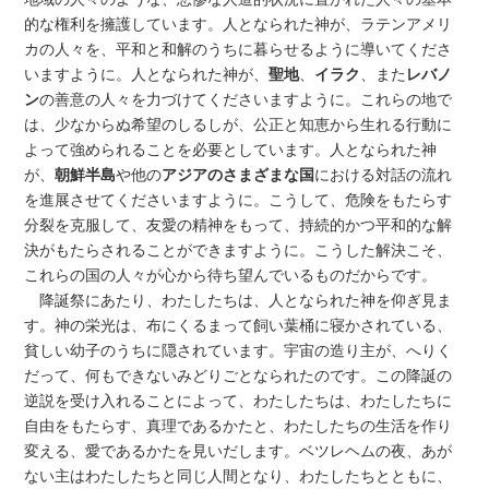
的な権利を擁護しています。人となられた神が、ラテンアメリ
カの人々を、平和と和解のうちに暮らせるように導いてくださ
いますように。人となられた神が、
聖地
、
イラク
、また
レバノ
ン
の善意の人々を力づけてくださいますように。これらの地で
は、少なからぬ希望のしるしが、公正と知恵から生れる行動に
よって強められることを必要としています。人となられた神
が、
朝鮮半島
や他の
アジアのさまざまな国
における対話の流れ
を進展させてくださいますように。こうして、危険をもたらす
分裂を克服して、友愛の精神をもって、持続的かつ平和的な解
決がもたらされることができますように。こうした解決こそ、
これらの国の人々が心から待ち望んでいるものだからです。
降誕祭にあたり、わたしたちは、人となられた神を仰ぎ見ま
す。神の栄光は、布にくるまって飼い葉桶に寝かされている、
貧しい幼子のうちに隠されています。宇宙の造り主が、へりく
だって、何もできないみどりごとなられたのです。この降誕の
逆説を受け入れることによって、わたしたちは、わたしたちに
自由をもたらす、真理であるかたと、わたしたちの生活を作り
変える、愛であるかたを見いだします。ベツレヘムの夜、あが
ない主はわたしたちと同じ人間となり、わたしたちとともに、