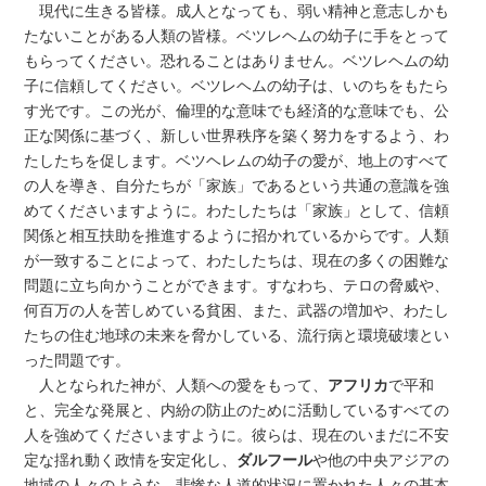
現代に生きる皆様。成人となっても、弱い精神と意志しかも
たないことがある人類の皆様。ベツレヘムの幼子に手をとって
もらってください。恐れることはありません。ベツレヘムの幼
子に信頼してください。ベツレヘムの幼子は、いのちをもたら
す光です。この光が、倫理的な意味でも経済的な意味でも、公
正な関係に基づく、新しい世界秩序を築く努力をするよう、わ
たしたちを促します。ベツヘレムの幼子の愛が、地上のすべて
の人を導き、自分たちが「家族」であるという共通の意識を強
めてくださいますように。わたしたちは「家族」として、信頼
関係と相互扶助を推進するように招かれているからです。人類
が一致することによって、わたしたちは、現在の多くの困難な
問題に立ち向かうことができます。すなわち、テロの脅威や、
何百万の人を苦しめている貧困、また、武器の増加や、わたし
たちの住む地球の未来を脅かしている、流行病と環境破壊とい
った問題です。
人となられた神が、人類への愛をもって、
アフリカ
で平和
と、完全な発展と、内紛の防止のために活動しているすべての
人を強めてくださいますように。彼らは、現在のいまだに不安
定な揺れ動く政情を安定化し、
ダルフール
や他の中央アジアの
地域の人々のような、悲惨な人道的状況に置かれた人々の基本